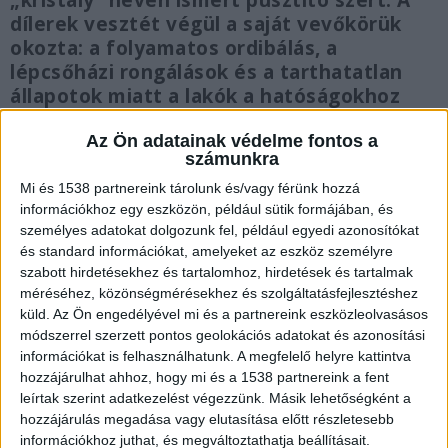
„kristály” néven ismert pusztító szert. A
dílerek vesztét végül a saját vevőkörük
okozta: a folyamatos ordibálás, a
lépcsőházi rongálások és a tarthatatlan
állapotok miatt a lakók a hatóságokhoz
fordultak. A rajtaütés során nemcsak a két
terjesztő, hanem kilenc vevőjük is
Az Ön adatainak védelme fontos a
számunkra
rendőrkézre került.
Mi és 1538 partnereink tárolunk és/vagy férünk hozzá
információkhoz egy eszközön, például sütik formájában, és
személyes adatokat dolgozunk fel, például egyedi azonosítókat
és standard információkat, amelyeket az eszköz személyre
szabott hirdetésekhez és tartalomhoz, hirdetések és tartalmak
Zajos biznisz a falak mögött
méréséhez, közönségmérésekhez és szolgáltatásfejlesztéshez
küld.
Az Ön engedélyével mi és a partnereink eszközleolvasásos
Terézváros szívében, egy lakóingatlanban
módszerrel szerzett pontos geolokációs adatokat és azonosítási
építette ki bázisát a 43 éves R. János és az 52
információkat is felhasználhatunk. A megfelelő helyre kattintva
éves Cs. Attila. A páros nem próbált meg
hozzájárulhat ahhoz, hogy mi és a 1538 partnereink a fent
leírtak szerint adatkezelést végezzünk. Másik lehetőségként a
észrevétlen maradni: a kábítószerért érkező
hozzájárulás megadása vagy elutasítása előtt részletesebb
vevők miatt mindennaposak voltak a
információkhoz juthat, és megváltoztathatja beállításait.