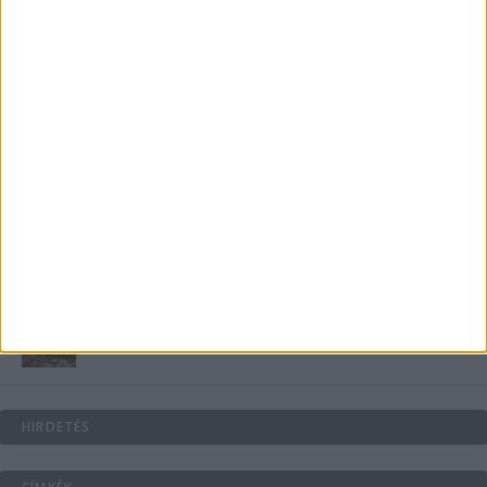
B-vitamin komplex és folsav: szükséged van rá?
Energiát függetlenül: szigetüzemű megoldások
A csőbúvár szivattyúk: mit kell tudni róluk?
Mit tudnak a keleti e-bike-ok?
HIRDETÉS