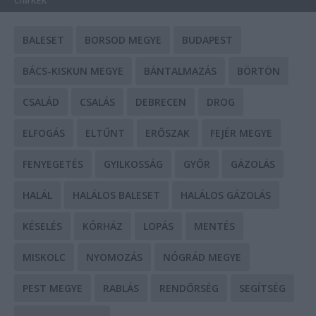
CÍMKÉK
BALESET
BORSOD MEGYE
BUDAPEST
BÁCS-KISKUN MEGYE
BÁNTALMAZÁS
BÖRTÖN
CSALÁD
CSALÁS
DEBRECEN
DROG
ELFOGÁS
ELTŰNT
ERŐSZAK
FEJÉR MEGYE
FENYEGETÉS
GYILKOSSÁG
GYŐR
GÁZOLÁS
HALÁL
HALÁLOS BALESET
HALÁLOS GÁZOLÁS
KÉSELÉS
KÓRHÁZ
LOPÁS
MENTÉS
MISKOLC
NYOMOZÁS
NÓGRÁD MEGYE
PEST MEGYE
RABLÁS
RENDŐRSÉG
SEGÍTSÉG