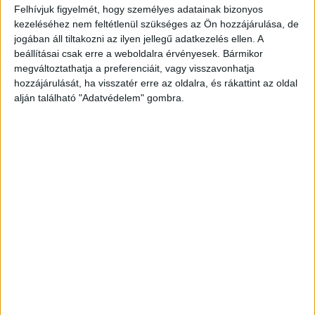
Felhívjuk figyelmét, hogy személyes adatainak bizonyos
hangoskodások és a rongálások a házban. A
kezeléséhez nem feltétlenül szükséges az Ön hozzájárulása, de
lakók türelme április közepére fogyott el, ekkor
jogában áll tiltakozni az ilyen jellegű adatkezelés ellen. A
beállításai csak erre a weboldalra érvényesek. Bármikor
tettek bejelentést a rendőrségen. A nyomozók
megváltoztathatja a preferenciáit, vagy visszavonhatja
figyelni kezdték a lakást, és hamar beigazolódott
hozzájárulását, ha visszatér erre az oldalra, és rákattint az oldal
a gyanú: az ingatlan valójában egy drogtanya,
alján található "Adatvédelem" gombra.
ahol egymásnak adják a kilincset a függők.
A
Kékvillogó legfrissebb híreit ide kattintva éred el!
A Facebookon már 342 ezernél is többen
követnek minket.