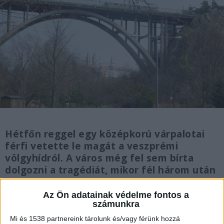
Hétfőn reggel egy középkorú várpalotai
férfi vetette le magát a veszprémi
völgyhídról. A város még fel sem bírta
dolgozni a tragédiát, mikor fél három után
sem sokkal egy újabb személy döntött
úgy, hogy a viadukton vet véget életének.
Az Ön adatainak védelme fontos a
számunkra
Mi és 1538 partnereink tárolunk és/vagy férünk hozzá