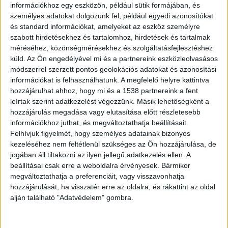
információkhoz egy eszközön, például sütik formájában, és
személyes adatokat dolgozunk fel, például egyedi azonosítókat
Egy várpalotai férfi halt meg
és standard információkat, amelyeket az eszköz személyre
szabott hirdetésekhez és tartalomhoz, hirdetések és tartalmak
Hétfő reggeli órákban rendőrök jelentek meg a
méréséhez, közönségmérésekhez és szolgáltatásfejlesztéshez
küld.
Az Ön engedélyével mi és a partnereink eszközleolvasásos
veszprémi völgyhídnál, amiből már sejthető volt,
módszerrel szerzett pontos geolokációs adatokat és azonosítási
hogy rendkívüli esemény történt a város egyik
információkat is felhasználhatunk. A megfelelő helyre kattintva
legismertebb pontján. A
veol.hu
szerint egy
hozzájárulhat ahhoz, hogy mi és a 1538 partnereink a fent
leírtak szerint adatkezelést végezzünk. Másik lehetőségként a
középkorú, Várpalota környékéről származó
hozzájárulás megadása vagy elutasítása előtt részletesebb
férfi öngyilkosságot követett el, mikor leugrott a
információkhoz juthat, és megváltoztathatja beállításait.
Felhívjuk figyelmét, hogy személyes adatainak bizonyos
hídról.
A Kékvillogó legfrissebb híreit ide
kezeléséhez nem feltétlenül szükséges az Ön hozzájárulása, de
kattintva éred el! A Facebookon már 342 ezernél
jogában áll tiltakozni az ilyen jellegű adatkezelés ellen. A
beállításai csak erre a weboldalra érvényesek. Bármikor
is többen követnek minket.
megváltoztathatja a preferenciáit, vagy visszavonhatja
hozzájárulását, ha visszatér erre az oldalra, és rákattint az oldal
alján található "Adatvédelem" gombra.