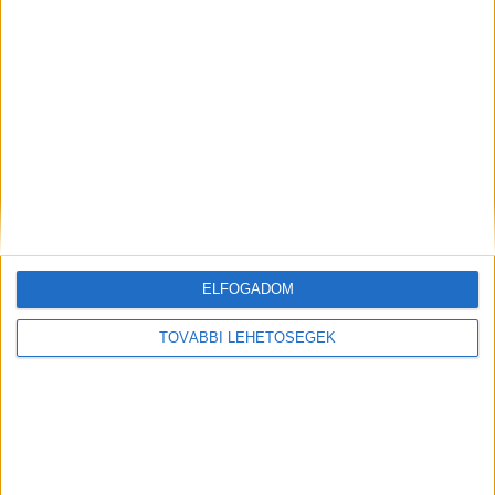
MEGOSZTÁS:
ELFOGADOM
TOVÁBBI LEHETŐSÉGEK
Előző
Következő