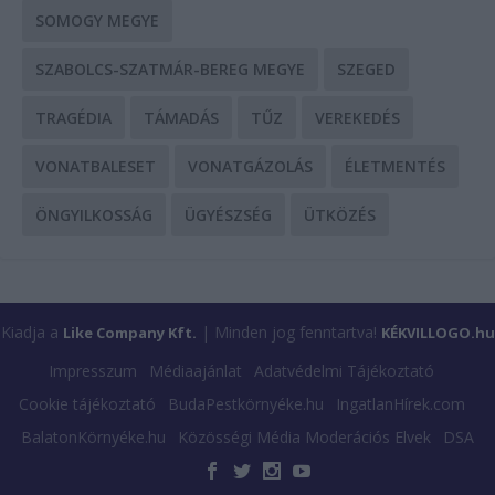
SOMOGY MEGYE
SZABOLCS-SZATMÁR-BEREG MEGYE
SZEGED
TRAGÉDIA
TÁMADÁS
TŰZ
VEREKEDÉS
VONATBALESET
VONATGÁZOLÁS
ÉLETMENTÉS
ÖNGYILKOSSÁG
ÜGYÉSZSÉG
ÜTKÖZÉS
Kiadja a
| Minden jog fenntartva!
Like Company Kft.
KÉKVILLOGO.hu
Impresszum
Médiaajánlat
Adatvédelmi Tájékoztató
Cookie tájékoztató
BudaPestkörnyéke.hu
IngatlanHírek.com
BalatonKörnyéke.hu
Közösségi Média Moderációs Elvek
DSA