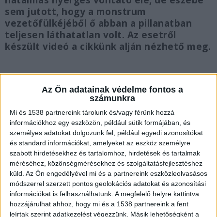
hatalmas nyerges vontató elé, de eszébe
sem jutott, hogy a monstrum
vezetőfülkéjéből ő abban a pillanatban
teljesen láthatatlan volt. Az esetről
készült videó a cikkünk alján nézhető meg.
Az Ön adatainak védelme fontos a
számunkra
Káosz a terelésnél
Mi és 1538 partnereink tárolunk és/vagy férünk hozzá
A baleset az M7-es autópálya egyik felújítási
információkhoz egy eszközön, például sütik formájában, és
szakaszánál történt, ahol egy ideiglenes
személyes adatokat dolgozunk fel, például egyedi azonosítókat
és standard információkat, amelyeket az eszköz személyre
útlezárást és terelést építettek ki a
szabott hirdetésekhez és tartalomhoz, hirdetések és tartalmak
szakemberek. A helyzetet tovább fokozta, hogy a
méréséhez, közönségmérésekhez és szolgáltatásfejlesztéshez
küld.
Az Ön engedélyével mi és a partnereink eszközleolvasásos
korlátozás elején egy műszaki hibás kamion is
módszerrel szerzett pontos geolokációs adatokat és azonosítási
vesztegelt, ami miatt a forgalom két sávról
információkat is felhasználhatunk. A megfelelő helyre kattintva
hozzájárulhat ahhoz, hogy mi és a 1538 partnereink a fent
hirtelen egyetlen sávra szűkült. A hirtelen jött
leírtak szerint adatkezelést végezzünk. Másik lehetőségként a