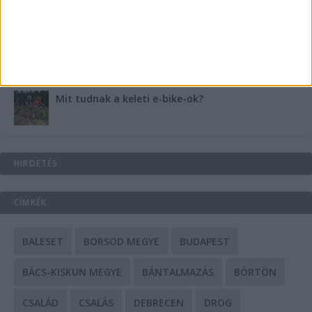
A csőbúvár szivattyúk: mit kell tudni róluk?
Mit tudnak a keleti e-bike-ok?
HIRDETÉS
CÍMKÉK
BALESET
BORSOD MEGYE
BUDAPEST
BÁCS-KISKUN MEGYE
BÁNTALMAZÁS
BÖRTÖN
CSALÁD
CSALÁS
DEBRECEN
DROG