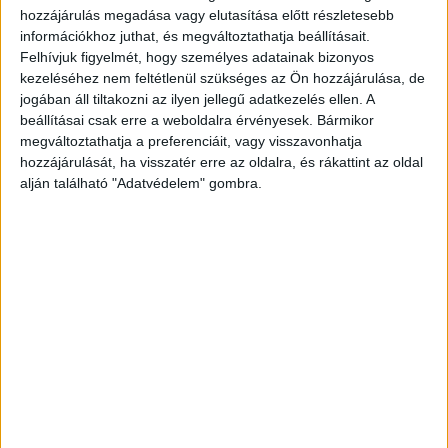
akadály miatt természetesen azonnal torlódás és
hozzájárulás megadása vagy elutasítása előtt részletesebb
araszolás alakult ki az érintett szakaszon.
A
információkhoz juthat, és megváltoztathatja beállításait.
Felhívjuk figyelmét, hogy személyes adatainak bizonyos
Kékvillogó legfrissebb híreit ide kattintva éred el!
kezeléséhez nem feltétlenül szükséges az Ön hozzájárulása, de
A Facebookon már 342 ezernél is többen
jogában áll tiltakozni az ilyen jellegű adatkezelés ellen. A
beállításai csak erre a weboldalra érvényesek. Bármikor
követnek minket.
megváltoztathatja a preferenciáit, vagy visszavonhatja
hozzájárulását, ha visszatér erre az oldalra, és rákattint az oldal
alján található "Adatvédelem" gombra.