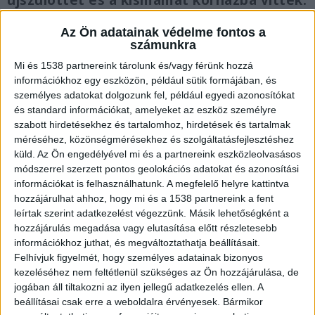
újszülöttet és a kismamát kórházba vitték.
A WC csészébe esett csecsemőt a
takarítók próbálták újraéleszteni.
Az Ön adatainak védelme fontos a
számunkra
Mi és 1538 partnereink tárolunk és/vagy férünk hozzá
információkhoz egy eszközön, például sütik formájában, és
személyes adatokat dolgozunk fel, például egyedi azonosítókat
és standard információkat, amelyeket az eszköz személyre
A takarító hívta a mentőket
szabott hirdetésekhez és tartalomhoz, hirdetések és tartalmak
Kedd reggel megindult a szülés egy nőnél, aki
méréséhez, közönségmérésekhez és szolgáltatásfejlesztéshez
küld.
Az Ön engedélyével mi és a partnereink eszközleolvasásos
éppen a füzesabonyi vasútállomáson várakozott.
módszerrel szerzett pontos geolokációs adatokat és azonosítási
Az anya ikrekkel volt terhes, éppen vizsgálatra
információkat is felhasználhatunk. A megfelelő helyre kattintva
hozzájárulhat ahhoz, hogy mi és a 1538 partnereink a fent
indult Miskolcra, mindössze a 30. hétnél járt a
leírtak szerint adatkezelést végezzünk. Másik lehetőségként a
terhessége. A kismamához mentőhelikoptert is
hozzájárulás megadása vagy elutasítása előtt részletesebb
információkhoz juthat, és megváltoztathatja beállításait.
riasztottak, két mentőautó is a helyszínre
Felhívjuk figyelmét, hogy személyes adatainak bizonyos
érkezett, de az egyik csecsemő már nem volt
kezeléséhez nem feltétlenül szükséges az Ön hozzájárulása, de
életben akkor, amikor a mentők kiérkeztek. A
jogában áll tiltakozni az ilyen jellegű adatkezelés ellen. A
beállításai csak erre a weboldalra érvényesek. Bármikor
takarítószemélyzet egy tagjának szólt egy utas,