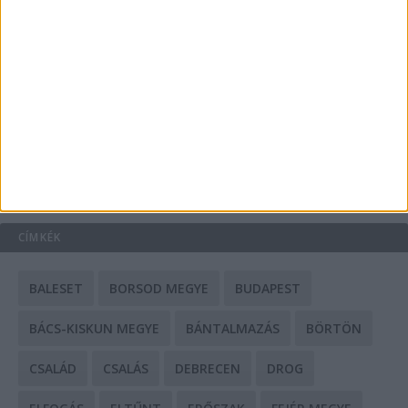
A csőbúvár szivattyúk: mit kell tudni róluk?
Mit tudnak a keleti e-bike-ok?
HIRDETÉS
CÍMKÉK
BALESET
BORSOD MEGYE
BUDAPEST
BÁCS-KISKUN MEGYE
BÁNTALMAZÁS
BÖRTÖN
CSALÁD
CSALÁS
DEBRECEN
DROG