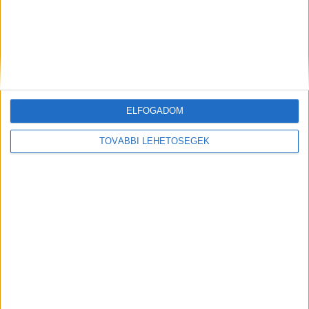
megmenteni és kórházba szállítani. Ellátás után
az anyukát is kórházba szállították” – írta a
lapnak a Országos Mentőszolgálat.
A Kékvillogó
legfrissebb híreit ide kattintva éred el! A
Facebookon már 341 ezernél is többen követnek
minket.
ELFOGADOM
TOVÁBBI LEHETŐSÉGEK
Kiemelt kép:
MEGOSZTÁS: