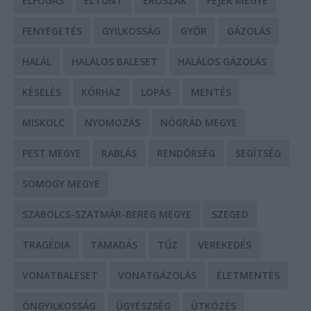
ELFOGÁS
ELTŰNT
ERŐSZAK
FEJÉR MEGYE
FENYEGETÉS
GYILKOSSÁG
GYŐR
GÁZOLÁS
HALÁL
HALÁLOS BALESET
HALÁLOS GÁZOLÁS
KÉSELÉS
KÓRHÁZ
LOPÁS
MENTÉS
MISKOLC
NYOMOZÁS
NÓGRÁD MEGYE
PEST MEGYE
RABLÁS
RENDŐRSÉG
SEGÍTSÉG
SOMOGY MEGYE
SZABOLCS-SZATMÁR-BEREG MEGYE
SZEGED
TRAGÉDIA
TÁMADÁS
TŰZ
VEREKEDÉS
VONATBALESET
VONATGÁZOLÁS
ÉLETMENTÉS
ÖNGYILKOSSÁG
ÜGYÉSZSÉG
ÜTKÖZÉS