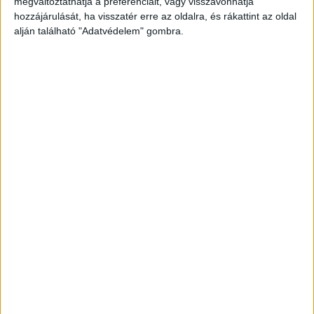
megváltoztathatja a preferenciáit, vagy visszavonhatja
hogy egy nőnek segítségre van szüksége a
hozzájárulását, ha visszatér erre az oldalra, és rákattint az oldal
alján található "Adatvédelem" gombra.
mosdóban.
A Kékvillogó legfrissebb híreit ide
kattintva éred el! A Facebookon már 341 ezernél
is többen követnek minket.