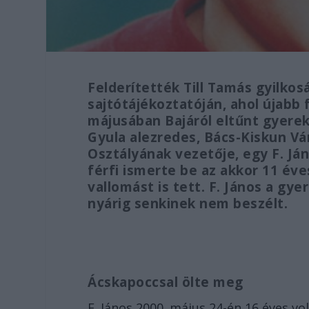
Felderítették Till Tamás gyilkos
sajtótájékoztatóján, ahol újabb
májusában Bajáról eltűnt gyere
Gyula alezredes, Bács-Kiskun V
Osztályának vezetője, egy F. Já
férfi ismerte be az akkor 11 éve
vallomást is tett. F. János a gy
nyárig senkinek nem beszélt.
Ácskapoccsal ölte meg
F. János 2000. május 24-én 16 éves vol