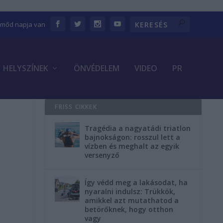
Emőd napja van
HELYSZÍNEK
ÖNVÉDELEM
VIDEO
PR
FRISS CIKKEK
Tragédia a nagyatádi triatlon
bajnokságon: rosszul lett a
vízben és meghalt az egyik
versenyző
Így védd meg a lakásodat, ha
nyaralni indulsz: Trükkök,
amikkel azt mutathatod a
betörőknek, hogy otthon
vagy