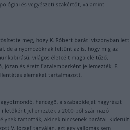
opológiai és vegyészeti szakértőt, valamint
ősítette meg, hogy K. Róbert baráti viszonyban lett
sal, de a nyomozóknak feltűnt az is, hogy míg az
unkabírású, világos életcélt maga elé tűző,
józan és érett fiatalemberként jellemezték, F.
ellentétes elemeket tartalmazott.
a
nagyotmondó, hencegő, a szabadidejét nagyrészt
ő illetőként jellemezték a 2000-ből származó
lynek tartották, akinek nincsenek barátai. Kiderült
zott V. József tanyáján, ezt egy vallomás sem