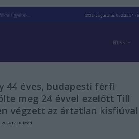
kra figyeltek...
2026. augusztus 9., 2:25:52
- 
FRISS
 44 éves, budapesti férfi
lte meg 24 évvel ezelőtt Till
n végzett az ártatlan kisfiúval
|
2024.12.10. kedd