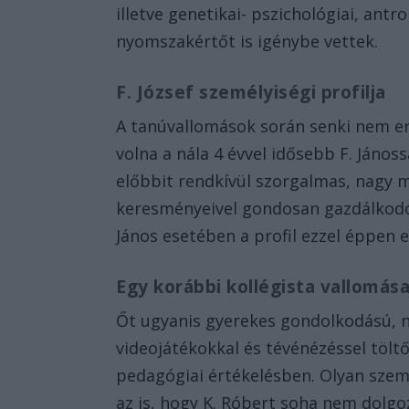
illetve genetikai- pszichológiai, antr
nyomszakértőt is igénybe vettek.
F. József személyiségi profilja
A tanúvallomások során senki nem er
volna a nála 4 évvel idősebb F. János
előbbit rendkívül szorgalmas, nagy m
keresményeivel gondosan gazdálkodó, 
János esetében a profil ezzel éppen 
Egy korábbi kollégista vallomás
Őt ugyanis gyerekes gondolkodású, 
videojátékokkal és tévénézéssel tölt
pedagógiai értékelésben. Olyan szemé
az is, hogy K. Róbert soha nem dolgo