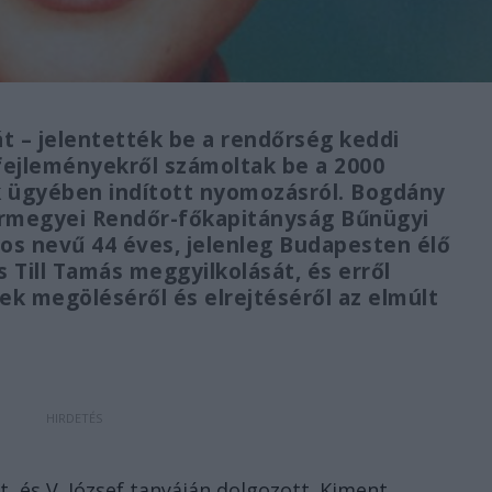
át – jelentették be a rendőrség keddi
 fejleményekről számoltak be a 2000
k ügyében indított nyomozásról. Bogdány
ármegyei Rendőr-főkapitányság Bűnügyi
nos nevű 44 éves, jelenleg Budapesten élő
s Till Tamás meggyilkolását, és erről
erek megöléséről és elrejtéséről az elmúlt
t, és V. József tanyáján dolgozott. Kiment