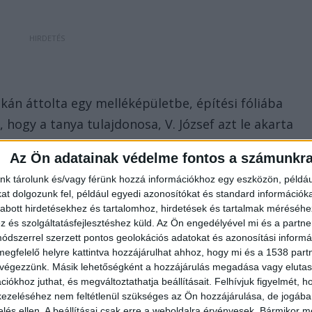
cskán áttolta egy melléképületbe, építési fóliába
 hogy a tanya tulajdonosa, V. József azt le akarta
V. József visszatért a tanyára, leszidta F.-et, hogy
Az Ön adatainak védelme fontos a számunkr
őbb egy kollégiumi társával fejezte be a betonozást
nk tárolunk és/vagy férünk hozzá információkhoz egy eszközön, példáu
t dolgozunk fel, például egyedi azonosítókat és standard információk
abott hirdetésekhez és tartalomhoz, hirdetések és tartalmak méréséhe
és szolgáltatásfejlesztéshez küld.
Az Ön engedélyével mi és a partne
dszerrel szerzett pontos geolokációs adatokat és azonosítási informác
megfelelő helyre kattintva hozzájárulhat ahhoz, hogy mi és a 1538 partne
 végezzünk. Másik lehetőségként a hozzájárulás megadása vagy elutasí
otiválta a gyilkosságra, a rendőrség Till Tamás
iókhoz juthat, és megváltoztathatja beállításait.
Felhívjuk figyelmét, 
rulta el, akikkel a rendőrség a sajtótájékoztatóval
ezeléséhez nem feltétlenül szükséges az Ön hozzájárulása, de jogában 
zelés ellen. A beállításai csak erre a weboldalra érvényesek. Bármikor m