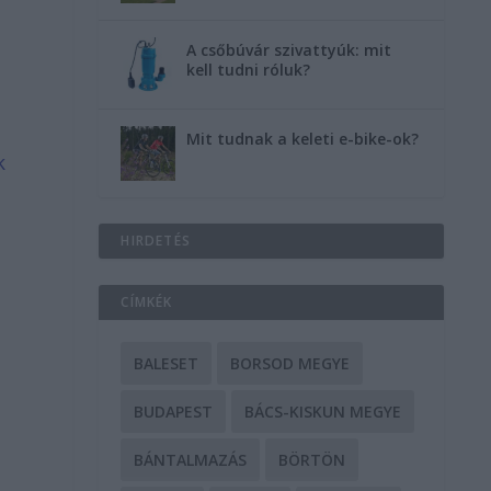
A csőbúvár szivattyúk: mit
kell tudni róluk?
Mit tudnak a keleti e-bike-ok?
k
HIRDETÉS
CÍMKÉK
BALESET
BORSOD MEGYE
BUDAPEST
BÁCS-KISKUN MEGYE
BÁNTALMAZÁS
BÖRTÖN