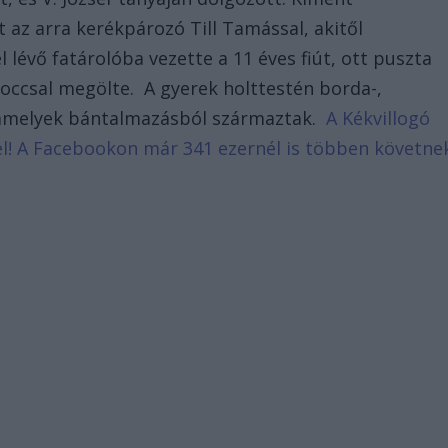
t az arra kerékpározó Till Tamással, akitől
l lévő fatárolóba vezette a 11 éves fiút, ott puszta
occsal megölte. A gyerek holttestén borda-,
, amelyek bántalmazásból származtak.
A Kékvillogó
d el! A Facebookon már 341 ezernél is többen követne