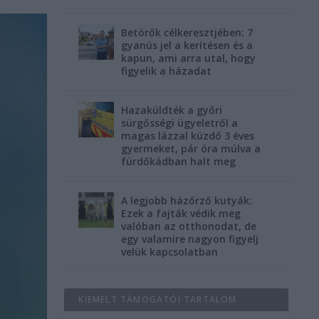
Betörők célkeresztjében: 7
gyanús jel a kerítésen és a
kapun, ami arra utal, hogy
figyelik a házadat
Hazaküldték a győri
sürgősségi ügyeletről a
magas lázzal küzdő 3 éves
gyermeket, pár óra múlva a
fürdőkádban halt meg
A legjobb házőrző kutyák:
Ezek a fajták védik meg
valóban az otthonodat, de
egy valamire nagyon figyelj
velük kapcsolatban
KIEMELT TÁMOGATÓI TARTALOM