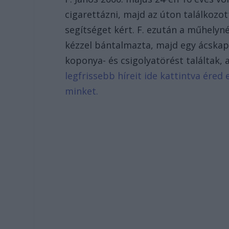
cigarettázni, majd az úton találkozot
segítséget kért. F. ezután a műhelyné
kézzel bántalmazta, majd egy ácskap
koponya- és csigolyatörést találtak
legfrissebb híreit ide kattintva ére
minket.