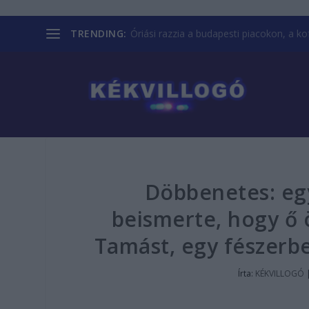
TRENDING:
Óriási razzia a budapesti piacokon, a kofá
Döbbenetes: egy
beismerte, hogy ő ö
Tamást, egy fészerbe
Írta:
KÉKVILLOGÓ