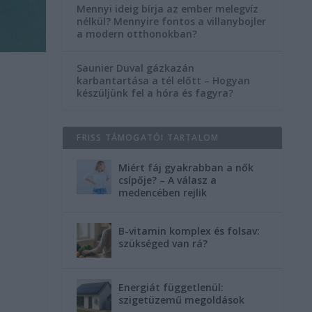
Mennyi ideig bírja az ember melegvíz
nélkül? Mennyire fontos a villanybojler
a modern otthonokban?
Saunier Duval gázkazán
karbantartása a tél előtt – Hogyan
készüljünk fel a hóra és fagyra?
FRISS TÁMOGATÓI TARTALOM
Miért fáj gyakrabban a nők
csípője? – A válasz a
medencében rejlik
B-vitamin komplex és folsav:
szükséged van rá?
Energiát függetlenül:
szigetüzemű megoldások