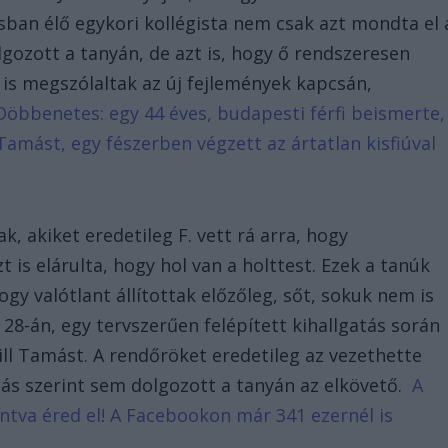
osban élő egykori kollégista nem csak azt mondta el 
gozott a tanyán, de azt is, hogy ő rendszeresen
ei is megszólaltak az új fejlemények kapcsán,
Döbbenetes: egy 44 éves, budapesti férfi beismerte,
 Tamást, egy fészerben végzett az ártatlan kisfiúval
k, akiket eredetileg F. vett rá arra, hogy
 is elárulta, hogy hol van a holttest. Ezek a tanúk
gy valótlant állítottak előzőleg, sőt, sokuk nem is
28-án, egy tervszerűen felépített kihallgatás során
ill Tamást. A rendőröket eredetileg az vezethette
más szerint sem dolgozott a tanyán az elkövető.
A
tintva éred el! A Facebookon már 341 ezernél is