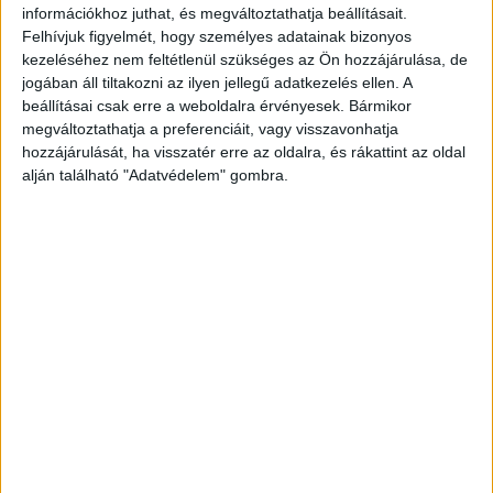
információkhoz juthat, és megváltoztathatja beállításait.
dunaújvárosi kapitányságon egy férfi feljelentést
Felhívjuk figyelmét, hogy személyes adatainak bizonyos
tett a kislány édesanyjával szemben kiskorú
kezeléséhez nem feltétlenül szükséges az Ön hozzájárulása, de
jogában áll tiltakozni az ilyen jellegű adatkezelés ellen. A
veszélyeztetése miatt. A feljelentő az anya
beállításai csak erre a weboldalra érvényesek. Bármikor
korábbi párja, Norbert volt.
A Kékvillogó
megváltoztathatja a preferenciáit, vagy visszavonhatja
legfrissebb híreit ide kattintva éred el! A
hozzájárulását, ha visszatér erre az oldalra, és rákattint az oldal
alján található "Adatvédelem" gombra.
Facebookon már 341 ezernél is többen követnek
minket.