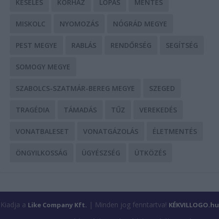
KÉSELÉS
KÓRHÁZ
LOPÁS
MENTÉS
MISKOLC
NYOMOZÁS
NÓGRÁD MEGYE
PEST MEGYE
RABLÁS
RENDŐRSÉG
SEGÍTSÉG
SOMOGY MEGYE
SZABOLCS-SZATMÁR-BEREG MEGYE
SZEGED
TRAGÉDIA
TÁMADÁS
TŰZ
VEREKEDÉS
VONATBALESET
VONATGÁZOLÁS
ÉLETMENTÉS
ÖNGYILKOSSÁG
ÜGYÉSZSÉG
ÜTKÖZÉS
Kiadja a
| Minden jog fenntartva!
Like Company Kft.
KÉKVILLOGO.hu