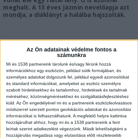
vonat elé egy fiatal lány. Ő is azonnal
meghalt. A 13 éves Jázmin nevelőapja azt
mondja, a diáklányt a halálba hajszolták.
Elgázolt a vonat egy fiatal lányt
Az Ön adatainak védelme fontos a
számunkra
Amint arról beszámoltunk, vonat elé vetett
Mi és 1538 partnereink tárolunk és/vagy férünk hozzá
magát egy középiskolai diák Tatabányán. Jázmin
információkhoz egy eszközön, például sütik formájában, és
személyes adatokat dolgozunk fel, például egyedi azonosítókat
csak nem sokkal korábban költözött a városba
és standard információkat, amelyeket az eszköz személyre
édesanyjával és apjával, mégis gyorsan
szabott hirdetésekhez és tartalomhoz, hirdetések és tartalmak
méréséhez, közönségmérésekhez és szolgáltatásfejlesztéshez
beilleszkedett az iskolába, jóban volt
küld.
Az Ön engedélyével mi és a partnereink eszközleolvasásos
osztálytársaival. A rendőrség
módszerrel szerzett pontos geolokációs adatokat és azonosítási
eredetileg közigazgatási eljárásban vizsgálta az
információkat is felhasználhatunk. A megfelelő helyre kattintva
hozzájárulhat ahhoz, hogy mi és a 1538 partnereink a fent
ügyet – vagyis nem feltételeztek
leírtak szerint adatkezelést végezzünk. Másik lehetőségként a
idegenkezűséget -, nem sokkal a tragédia után a
hozzájárulás megadása vagy elutasítása előtt részletesebb