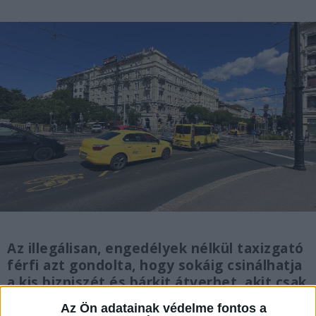
Az illegálisan, engedélyek nélkül taxizgató
férfi azt gondolta, hogy sokáig csinálhatja
a kis bizniszét és bárkit átverhet, akit csak
akar. Valaki feljelenthette, lekapcsolták a
Az Ön adatainak védelme fontos a