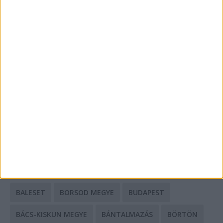
Energiát függetlenül: szigetüzemű megoldások
A csőbúvár szivattyúk: mit kell tudni róluk?
Mit tudnak a keleti e-bike-ok?
HIRDETÉS
CÍMKÉK
BALESET
BORSOD MEGYE
BUDAPEST
BÁCS-KISKUN MEGYE
BÁNTALMAZÁS
BÖRTÖN