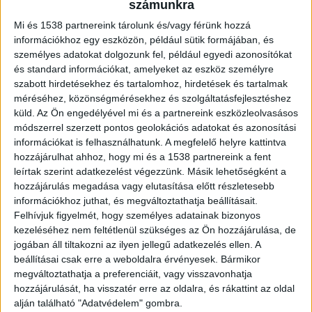
BKK és a rendőrség emberei, aztán
számunkra
megérkezett hozzá az adóhatóság is.
Mi és 1538 partnereink tárolunk és/vagy férünk hozzá
információkhoz egy eszközön, például sütik formájában, és
személyes adatokat dolgozunk fel, például egyedi azonosítókat
és standard információkat, amelyeket az eszköz személyre
szabott hirdetésekhez és tartalomhoz, hirdetések és tartalmak
Célzott razzia
méréséhez, közönségmérésekhez és szolgáltatásfejlesztéshez
küld.
Az Ön engedélyével mi és a partnereink eszközleolvasásos
Engedély nélkül fuvarozó taxist kapcsoltak le egy
módszerrel szerzett pontos geolokációs adatokat és azonosítási
célzott razzia keretében Budapesten, az
információkat is felhasználhatunk. A megfelelő helyre kattintva
hozzájárulhat ahhoz, hogy mi és a 1538 partnereink a fent
akcióban a BKK a rendőrséggel és a Nemzeti Adó-
leírtak szerint adatkezelést végezzünk. Másik lehetőségként a
és Vámhivatal és a Közlekedési Hatóság
hozzájárulás megadása vagy elutasítása előtt részletesebb
információkhoz juthat, és megváltoztathatja beállításait.
embereivel közösen vett részt – írta a Budapesti
Felhívjuk figyelmét, hogy személyes adatainak bizonyos
Közlekedési Központ kedden. Ez lényegében azt
kezeléséhez nem feltétlenül szükséges az Ön hozzájárulása, de
jogában áll tiltakozni az ilyen jellegű adatkezelés ellen. A
jelenti, hogy valaki feljelentette a taxist és
beállításai csak erre a weboldalra érvényesek. Bármikor
célirányosan mentek rá a hatóságok.
A Kékvillogó
megváltoztathatja a preferenciáit, vagy visszavonhatja
legfrissebb híreit ide kattintva éred el! A
hozzájárulását, ha visszatér erre az oldalra, és rákattint az oldal
alján található "Adatvédelem" gombra.
Facebookon már 342 ezernél is többen követnek