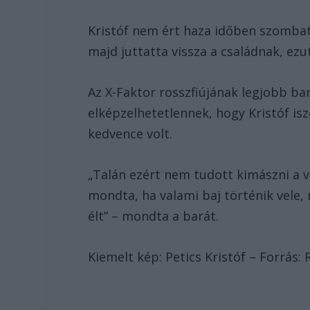
Kristóf nem ért haza időben szombato
majd juttatta vissza a családnak, ezu
Az X-Faktor rosszfiújának legjobb bar
elképzelhetetlennek, hogy Kristóf isz
kedvence volt.
„Talán ezért nem tudott kimászni a ví
mondta, ha valami baj történik vele, 
élt” – mondta a barát.
Kiemelt kép: Petics Kristóf – Forrás: