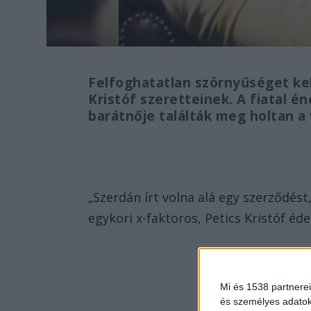
Felfoghatatlan szörnyűséget kell
Kristóf szeretteinek. A fiatal é
barátnője találták meg holtan a
„Szerdán írt volna alá egy szerződést
egykori x-faktoros, Petics Kristóf éde
Mi és 1538 partnerei
és személyes adatoka