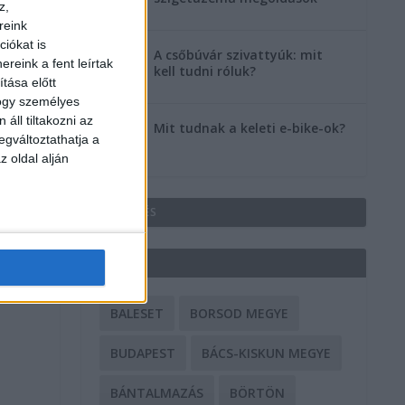
z,
reink
iókat is
A csőbúvár szivattyúk: mit
reink a fent leírtak
kell tudni róluk?
tása előtt
hogy személyes
áll tiltakozni az
Mit tudnak a keleti e-bike-ok?
egváltoztathatja a
z oldal alján
HIRDETÉS
CÍMKÉK
BALESET
BORSOD MEGYE
BUDAPEST
BÁCS-KISKUN MEGYE
BÁNTALMAZÁS
BÖRTÖN