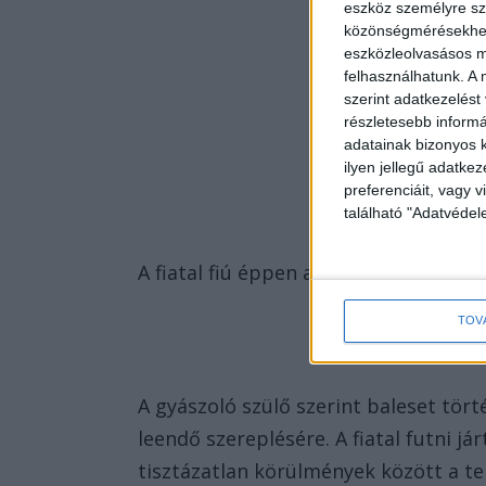
eszköz személyre sz
közönségmérésekhez 
eszközleolvasásos mó
felhasználhatunk. A 
szerint adatkezelést
részletesebb informác
adatainak bizonyos k
ilyen jellegű adatke
preferenciáit, vagy v
található "Adatvéde
A fiatal fiú éppen a TV2-höz akart sz
TOV
A gyászoló szülő szerint baleset törté
leendő szereplésére. A fiatal futni jár
tisztázatlan körülmények között a te