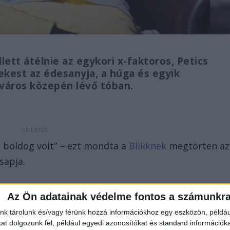
ett átélnie az egykori x-faktoros, Petics
nekest az édesanyja, a húga és egyik
 város közepén lévő tóban.
, boldog volt” – ezt mondta a
Blikknek
megtörten az
sapja.
Az Ön adatainak védelme fontos a számunkr
nk tárolunk és/vagy férünk hozzá információkhoz egy eszközön, példáu
t dolgozunk fel, például egyedi azonosítókat és standard információk