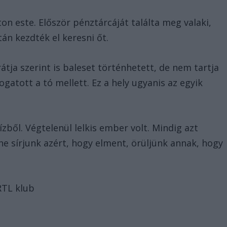
n este. Először pénztárcáját találta meg valaki,
tán kezdték el keresni őt.
átja szerint is baleset történhetett, de nem tartja
ogatott a tó mellett. Ez a hely ugyanis az egyik
zből. Végtelenül lelkis ember volt. Mindig azt
ne sírjunk azért, hogy elment, örüljünk annak, hogy
 RTL klub