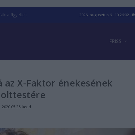
kra figyeltek...
2026. augusztus 6., 10:26:03
- I
FRISS
rá az X-Faktor énekesének
olttestére
|
2020.05.26. kedd