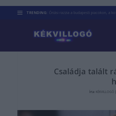
TRENDING:
Óriási razzia a budapesti piacokon, a kofá
Családja talált 
h
Írta:
KÉKVILLOGÓ