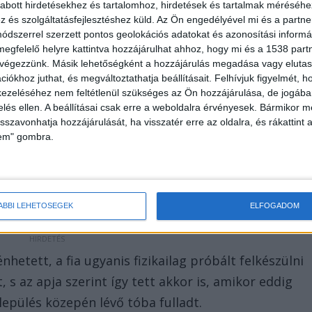
abott hirdetésekhez és tartalomhoz, hirdetések és tartalmak méréséhe
és szolgáltatásfejlesztéshez küld.
Az Ön engedélyével mi és a partne
dszerrel szerzett pontos geolokációs adatokat és azonosítási informác
megfelelő helyre kattintva hozzájárulhat ahhoz, hogy mi és a 1538 partne
 végezzünk. Másik lehetőségként a hozzájárulás megadása vagy elutasí
iókhoz juthat, és megváltoztathatja beállításait.
Felhívjuk figyelmét, 
ezeléséhez nem feltétlenül szükséges az Ön hozzájárulása, de jogában 
zelés ellen. A beállításai csak erre a weboldalra érvényesek. Bármikor m
isszavonhatja hozzájárulását, ha visszatér erre az oldalra, és rákattint a
lem" gombra.
erződni, amikor bekövetkezett a tragédia.
ÁBBI LEHETŐSÉGEK
ELFOGADOM
nhetett, a fia ugyanis fizikailag próbált felkészülni
t, s az apja szerint így tett akkor is, amikor eddig
lepülés közepén lévő tóba fulladt.