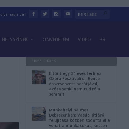
bolya napja van
HELYSZÍNEK
ÖNVÉDELEM
VIDEO
PR
FRISS CIKKEK
Eltűnt egy 21 éves férfi az
Ozora Fesztiválról, Bence
összeveszett barátjával,
azóta senki nem tud róla
semmit
Munkahelyi baleset
Debrecenben: Vasúti átjáró
felújítása közben sodorta el a
vonat a munkásokat, ketten