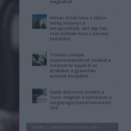
meghaltak
Holtan vitták haza a súlyos
beteg asszonyt a
betegszállítók, akit egy nap
után küldtek haza a hatvani
kórházból
Trükkös tolvajok
szupermarketeknél: Ezekkel a
módszerrel lopják ki az
értékeket a gyanútlan
autósok kocsijából
Újabb áldozatot szedett a
Tisza: meghalt a kórházban a
Gergelyugornyánál kimentett
férfi
KIEMELT TÁMOGATÓI TARTALOM