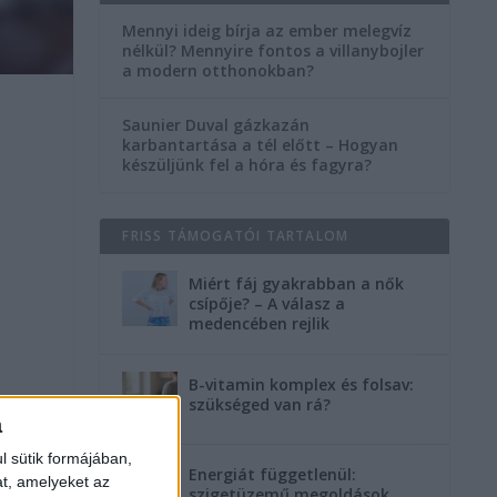
Mennyi ideig bírja az ember melegvíz
nélkül? Mennyire fontos a villanybojler
a modern otthonokban?
Saunier Duval gázkazán
karbantartása a tél előtt – Hogyan
készüljünk fel a hóra és fagyra?
FRISS TÁMOGATÓI TARTALOM
Miért fáj gyakrabban a nők
csípője? – A válasz a
medencében rejlik
B-vitamin komplex és folsav:
szükséged van rá?
a
l sütik formájában,
Energiát függetlenül:
at, amelyeket az
szigetüzemű megoldások