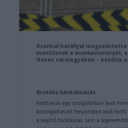
Azonnal hatállyal megszüntette
mentősnek a munkaviszonyát, ak
Heves vármegyében – közölte a
Brutális bántalmazás
Kedd este egy szolgálatban levő me
kiszolgáltatott helyzetben levő férf
a segítő hivatással, sem a legelemi