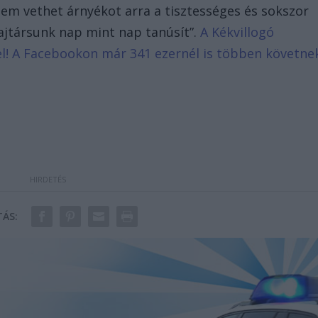
m vethet árnyékot arra a tisztességes és sokszor
bajtársunk nap mint nap tanúsít”.
A Kékvillogó
d el! A Facebookon már 341 ezernél is többen követne
ÁS: