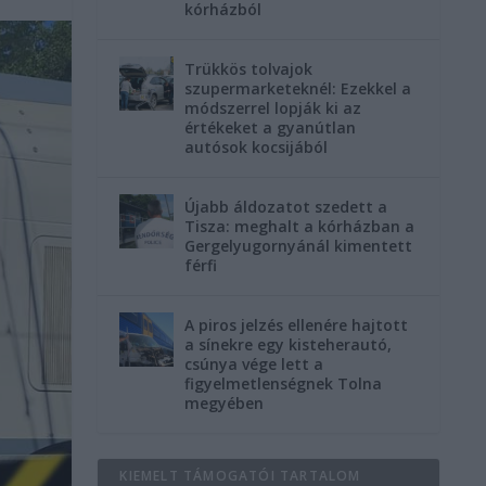
kórházból
Trükkös tolvajok
szupermarketeknél: Ezekkel a
módszerrel lopják ki az
értékeket a gyanútlan
autósok kocsijából
Újabb áldozatot szedett a
Tisza: meghalt a kórházban a
Gergelyugornyánál kimentett
férfi
A piros jelzés ellenére hajtott
a sínekre egy kisteherautó,
csúnya vége lett a
figyelmetlenségnek Tolna
megyében
KIEMELT TÁMOGATÓI TARTALOM