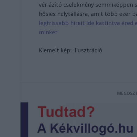
vérlázító cselekmény semmiképpen se
hősies helytállásra, amit több ezer 
legfrissebb híreit ide kattintva ére
minket.
Kiemelt kép: illusztráció
MEGOSZT