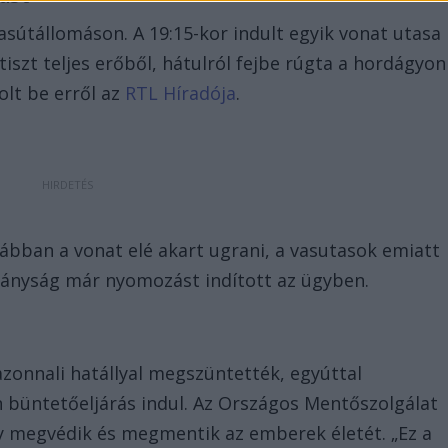
asútállomáson. A 19:15-kor indult egyik vonat utasa
iszt teljes erőből, hátulról fejbe rúgta a hordágyon
olt be erről az
RTL Híradója
.
rábban a vonat elé akart ugrani, a vasutasok emiatt
tányság már nyomozást indított az ügyben.
zonnali hatállyal megszüntették, egyúttal
en büntetőeljárás indul. Az Országos Mentőszolgálat
ogy megvédik és megmentik az emberek életét. „Ez a