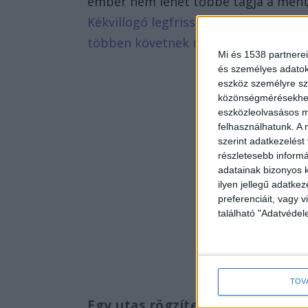
ember nem lehet többé tagja a ment
Kékvillogó legfrissebb híreit ide kat
többen követnek minket.
Mi és 1538 partnerei
és személyes adatoka
eszköz személyre sz
közönségmérésekhez 
eszközleolvasásos mó
felhasználhatunk. A 
szerint adatkezelést
részletesebb informác
adatainak bizonyos k
ilyen jellegű adatke
preferenciáit, vagy v
található "Adatvéde
TOV
Egy utas rögzítette a bántalma