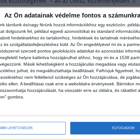
ők közösségének” – áll az OMSZ közleményében.
A
tintva éred el! A Facebookon már 341 ezernél is
Az Ön adatainak védelme fontos a számunkr
nk tárolunk és/vagy férünk hozzá információkhoz egy eszközön, példáu
t dolgozunk fel, például egyedi azonosítókat és standard információk
abott hirdetésekhez és tartalomhoz, hirdetések és tartalmak méréséhe
és szolgáltatásfejlesztéshez küld.
Az Ön engedélyével mi és a partne
dszerrel szerzett pontos geolokációs adatokat és azonosítási informác
megfelelő helyre kattintva hozzájárulhat ahhoz, hogy mi és a 1538 partne
 végezzünk. Másik lehetőségként a hozzájárulás megadása vagy elutasí
iókhoz juthat, és megváltoztathatja beállításait.
Felhívjuk figyelmét, 
ezeléséhez nem feltétlenül szükséges az Ön hozzájárulása, de jogában 
zelés ellen. A beállításai csak erre a weboldalra érvényesek. Bármikor m
isszavonhatja hozzájárulását, ha visszatér erre az oldalra, és rákattint a
lem" gombra.
ÁBBI LEHETŐSÉGEK
ELFOGADOM
zást