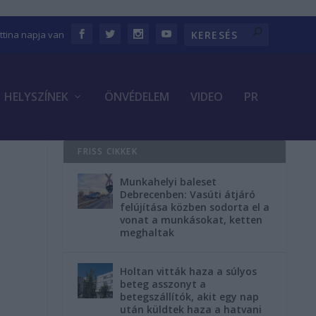
ettina napja van
HELYSZÍNEK
ÖNVÉDELEM
VIDEO
PR
FRISS CIKKEK
Munkahelyi baleset
Debrecenben: Vasúti átjáró
felújítása közben sodorta el a
vonat a munkásokat, ketten
meghaltak
Holtan vitták haza a súlyos
beteg asszonyt a
betegszállítók, akit egy nap
után küldtek haza a hatvani