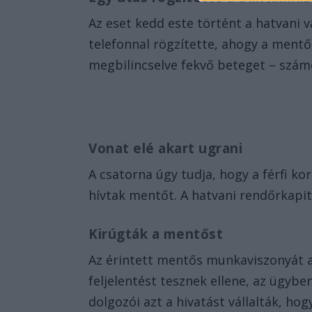
Az eset kedd este történt a hatvani v
telefonnal rögzítette, ahogy a mentőt
megbilincselve fekvő beteget – szám
Vonat elé akart ugrani
A csatorna úgy tudja, hogy a férfi ko
hívtak mentőt. A hatvani rendőrkapi
Kirúgták a mentőst
Az érintett mentős munkaviszonyát a
feljelentést tesznek ellene, az ügyb
dolgozói azt a hivatást vállalták, h