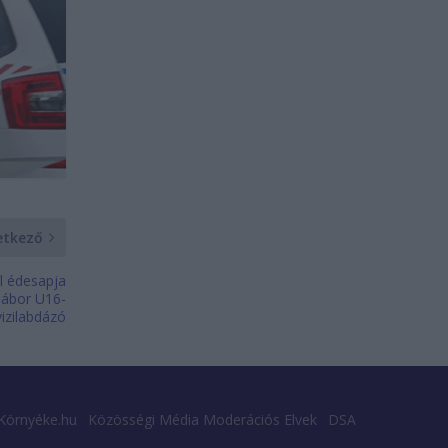
etkező
el édesapja
 Gábor U16-
vizilabdázó
Környéke.hu
Közösségi Média Moderációs Elvek
DSA