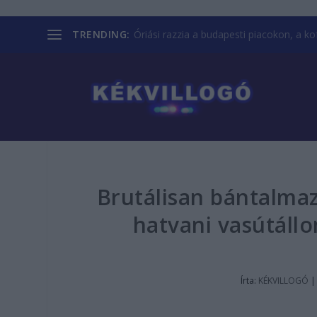
TRENDING:
Óriási razzia a budapesti piacokon, a kofá
Brutálisan bántalma
hatvani vasútáll
Írta:
KÉKVILLOGÓ