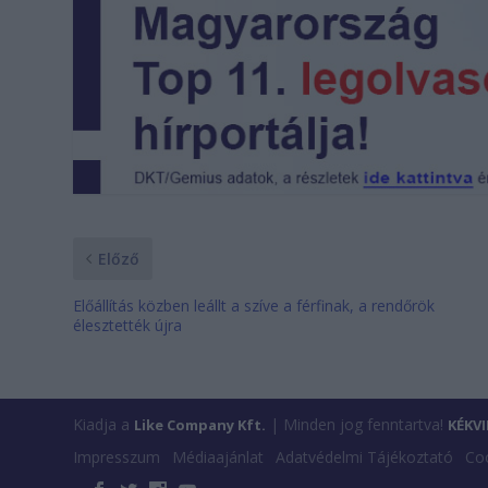
Előző
Előállítás közben leállt a szíve a férfinak, a rendőrök
élesztették újra
Kiadja a
| Minden jog fenntartva!
Like Company Kft.
KÉKV
Impresszum
Médiaajánlat
Adatvédelmi Tájékoztató
Coo