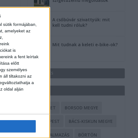
szigetüzemű megoldások
a
A csőbúvár szivattyúk: mit
l sütik formájában,
kell tudni róluk?
at, amelyeket az
z,
reink
Mit tudnak a keleti e-bike-ok?
iókat is
reink a fent leírtak
tása előtt
hogy személyes
HIRDETÉS
áll tiltakozni az
egváltoztathatja a
z oldal alján
CÍMKÉK
BALESET
BORSOD MEGYE
BUDAPEST
BÁCS-KISKUN MEGYE
BÁNTALMAZÁS
BÖRTÖN