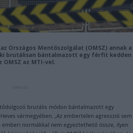
 az Országos Mentőszolgálat (OMSZ) annak a
i brutálisan bántalmazott egy férfit kedden
z OMSZ az MTI-vel.
ntődolgozó brutális módon bántalmazott egy
it Heves vármegyében. „Az embertelen agresszió sem
bb emberi normákkal nem egyeztethető össze, ilyen