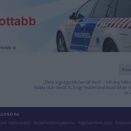
Köv
„Élete legnagyobb harcát vívja” – néhány hétt
halála után derült ki, hogy leukémával küzd Bihari
os 
ILLOGO.hu
kie tájékoztató
BudaPestkörnyéke.hu
IngatlanHírek.com
Balaton