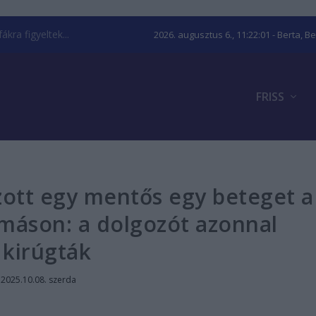
kra figyeltek...
2026. augusztus 6., 11:22:02
- Berta, B
FRISS
zott egy mentős egy beteget a
omáson: a dolgozót azonnal
kirúgták
|
2025.10.08. szerda