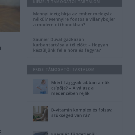
KIEMELT TÁMOGATÓI TARTALOM
Mennyi ideig bírja az ember melegvíz
nélkül? Mennyire fontos a villanybojler
a modern otthonokban?
Saunier Duval gázkazán
karbantartása a tél előtt – Hogyan
n
készüljünk fel a hóra és fagyra?
FRISS TÁMOGATÓI TARTALOM
Miért fáj gyakrabban a nők
csípője? – A válasz a
medencében rejlik
B-vitamin komplex és folsav:
szükséged van rá?
s
Energiát függetlenül: