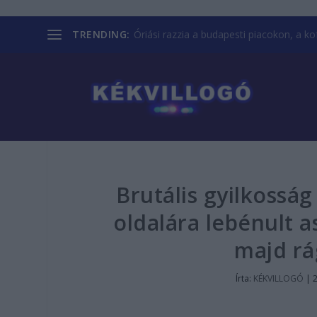
TRENDING:
Óriási razzia a budapesti piacokon, a kofá
Brutális gyilkosság
oldalára lebénult a
majd rá
Írta:
KÉKVILLOGÓ
|
2