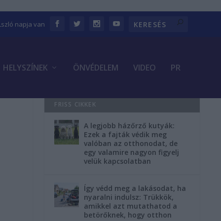
Lszló napja van
HELYSZÍNEK
ÖNVÉDELEM
VIDEO
PR
FRISS CIKKEK
A legjobb házőrző kutyák:
Ezek a fajták védik meg
valóban az otthonodat, de
egy valamire nagyon figyelj
velük kapcsolatban
Így védd meg a lakásodat, ha
nyaralni indulsz: Trükkök,
amikkel azt mutathatod a
betörőknek, hogy otthon