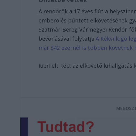
Őrizetbe vették
A rendőrök a 17 éves fiút a helyszíne
emberölés bűntett elkövetésének gyan
Szatmár-Bereg Vármegyei Rendőr-fők
bevonásával folytatja.
A Kékvillogó le
már 342 ezernél is többen követnek 
Kiemelt kép: az elkövető kihallgatás 
MEGOSZT