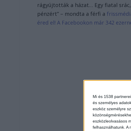
rágyújtották a házat… Egy fiatal srá
pénzért” – mondta a férfi a
frissmédi
éred el! A Facebookon már 342 ezern
Mi és 1538 partnerei
és személyes adatoka
eszköz személyre sz
közönségmérésekhez 
eszközleolvasásos mó
felhasználhatunk. A 