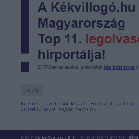
Előző
Borzasztó tragédiával indult az év: vonattal ütközött egy a
Sátoraljaújhelynél, négyen meghaltak
Kiadja a
| Minden jog fenntartva!
Like Company Kft.
KÉKV