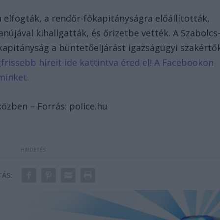
n elfogták, a rendőr-főkapitányságra előállították,
újával kihallgatták, és őrizetbe vették. A Szabolcs
apitányság a büntetőeljárást igazságügyi szakértő
gfrissebb híreit ide kattintva éred el! A Facebookon
minket.
közben – Forrás: police.hu
ÁS: