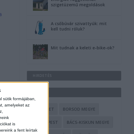
szigetüzemű megoldások
a
A csőbúvár szivattyúk: mit
kell tudni róluk?
Mit tudnak a keleti e-bike-ok?
HIRDETÉS
a
CÍMKÉK
l sütik formájában,
at, amelyeket az
BALESET
BORSOD MEGYE
z,
reink
BUDAPEST
BÁCS-KISKUN MEGYE
iókat is
reink a fent leírtak