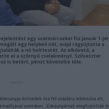
bejelentést egy szatmárcsekei fiú január 1-jé
y megölt egy helybeli nőt, majd rágyújtotta a
alálták a nő holttestét. Az elkövető, a
ette el a szörnyű cselekményt. Szilveszter
z is betört, pénzt követelte tőle.
desanyja évtizedek óta fél oldalára lebénulva élt,
 támadójával szemben. „Édesanyámat megfojtották é