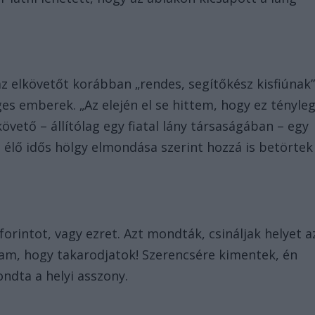
z elkövetőt korábban „rendes, segítőkész kisfiúnak
éges emberek. „Az elején el se hittem, hogy ez tényle
követő – állítólag egy fiatal lány társaságában – egy
t élő idős hölgy elmondása szerint hozzá is betörtek
forintot, vagy ezret. Azt mondták, csináljak helyet a
am, hogy takarodjatok! Szerencsére kimentek, én
ndta a helyi asszony.