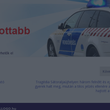
Köv
utó
Tragédia Sátoraljaújhelyen: három felnőtt és 
gyerek halt meg, miután a tilos jelzés ellenére 
hajtott 
ILLOGO.hu