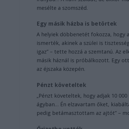
mesélte a szomszéd.
Egy másik házba is betörtek
A helyiek döbbenetét fokozza, hogy a
ismerték, akinek a szülei is tisztess
igaz” – tette hozzá a szemtanú. Az el
másik háznál is próbálkozott. Egy ot
az éjszaka közepén.
Pénzt követeltek
„Pénzt követeltek, hogy adjak 10 000 
ágyban… Én elzavartam őket, kiabált
pedig betámasztottam az ajtót” – mo