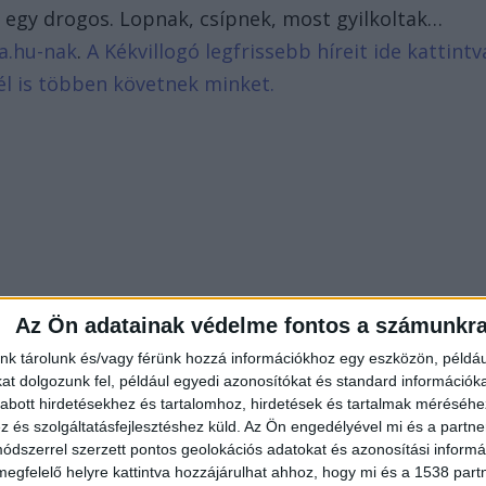
c, egy drogos. Lopnak, csípnek, most gyilkoltak…
a.hu-nak
.
A Kékvillogó legfrissebb híreit ide kattintv
él is többen követnek minket.
Az Ön adatainak védelme fontos a számunkr
nk tárolunk és/vagy férünk hozzá információkhoz egy eszközön, példáu
t dolgozunk fel, például egyedi azonosítókat és standard információk
abott hirdetésekhez és tartalomhoz, hirdetések és tartalmak méréséhe
és szolgáltatásfejlesztéshez küld.
Az Ön engedélyével mi és a partne
dszerrel szerzett pontos geolokációs adatokat és azonosítási informác
megfelelő helyre kattintva hozzájárulhat ahhoz, hogy mi és a 1538 partne