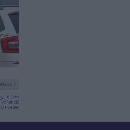
etkező
egy 10 éves
a vonat elé
a Mercedes