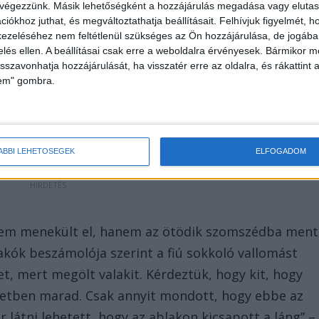
ésen
 végezzünk. Másik lehetőségként a hozzájárulás megadása vagy elutasí
iókhoz juthat, és megváltoztathatja beállításait.
Felhívjuk figyelmét, 
n tarthatatlanná vált a helyzet a kábítószerhasználat
ezeléséhez nem feltétlenül szükséges az Ön hozzájárulása, de jogában 
zelés ellen. A beállításai csak erre a weboldalra érvényesek. Bármikor m
tüzet láttam, hogy égett, amikor jöttem, lángolt a
isszavonhatja hozzájárulását, ha visszatér erre az oldalra, és rákattint a
férfi elkeseredésében arról is beszélt, hogy ha kell
lem" gombra.
tóságok tehetetlenek a helyi droghelyzettel
ÁBBI LEHETŐSÉGEK
ELFOGADOM
 nem menekült el, hanem az ötödik szomszédba ment
 lakók beszámolója szerint a fiú sokkoló vallomást
et, mert megölt valakit. Kérdeztük, hogy kit, hogy
etben marad. Csak annyit mondott, hogy ebbe az
 látni lehetett, hogy az ablakon kicsapott a láng” –