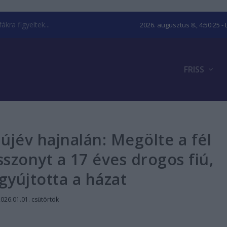
kra figyeltek...
2026. augusztus 8., 4:50:26
- 
FRISS
 újév hajnalán: Megölte a fél
sszonyt a 17 éves drogos fiú,
gyújtotta a házat
026.01.01. csütörtök