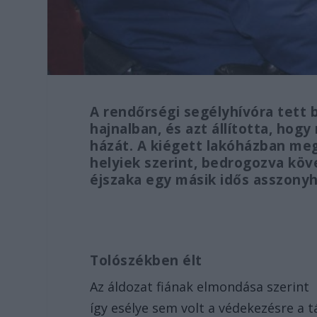
A rendőrségi segélyhívóra tett 
hajnalban, és azt állította, hog
házát. A kiégett lakóházban megt
helyiek szerint, bedrogozva köv
éjszaka egy másik idős asszonyho
Tolószékben élt
Az áldozat fiának elmondása szerint é
így esélye sem volt a védekezésre a