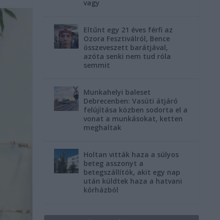
vagy
Eltűnt egy 21 éves férfi az
Ozora Fesztiválról, Bence
összeveszett barátjával,
azóta senki nem tud róla
semmit
Munkahelyi baleset
Debrecenben: Vasúti átjáró
felújítása közben sodorta el a
vonat a munkásokat, ketten
meghaltak
Holtan vitták haza a súlyos
beteg asszonyt a
betegszállítók, akit egy nap
után küldtek haza a hatvani
kórházból