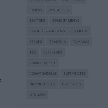
RABLÁS
RENDŐRSÉG
SEGÍTSÉG
SOMOGY MEGYE
”
SZABOLCS-SZATMÁR-BEREG MEGYE
g
SZEGED
TRAGÉDIA
TÁMADÁS
TŰZ
VEREKEDÉS
VONATBALESET
VONATGÁZOLÁS
ÉLETMENTÉS
z
ÖNGYILKOSSÁG
ÜGYÉSZSÉG
ÜTKÖZÉS