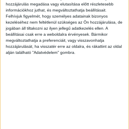
hozzájárulás megadása vagy elutasítása előtt részletesebb
bántalmazásával gyanúsítanak –
információkhoz juthat, és megváltoztathatja beállításait.
Magyarországon tartózkodhat.
A Kékvillogó
Felhívjuk figyelmét, hogy személyes adatainak bizonyos
legfrissebb híreit ide kattintva éred el! A
kezeléséhez nem feltétlenül szükséges az Ön hozzájárulása, de
jogában áll tiltakozni az ilyen jellegű adatkezelés ellen. A
Facebookon már 341 ezernél is többen követnek
beállításai csak erre a weboldalra érvényesek. Bármikor
minket.
megváltoztathatja a preferenciáit, vagy visszavonhatja
hozzájárulását, ha visszatér erre az oldalra, és rákattint az oldal
alján található "Adatvédelem" gombra.