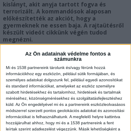
kislányt, akit anyja tartott fogva és
terrorizált. A kommandósok alaposan
előkészítették az akciót, hogy a
gyermeknek ne essen baja. A rajtaütésről
készült videót cikkünk végén tudod
megnézni.
Az Ön adatainak védelme fontos a
számunkra
Mi és 1538 partnereink tárolunk és/vagy férünk hozzá
Osztrák nőt kerestek
információkhoz egy eszközön, például sütik formájában, és
személyes adatokat dolgozunk fel, például egyedi azonosítókat
A KR NNI Célkörözési Osztályát az osztrák
és standard információkat, amelyeket az eszköz személyre
társhatóság, az Európai Célkörözési Egységek
szabott hirdetésekhez és tartalomhoz, hirdetések és tartalmak
méréséhez, közönségmérésekhez és szolgáltatásfejlesztéshez
Hálózatán keresztül kereste meg egy súlyos
küld.
Az Ön engedélyével mi és a partnereink eszközleolvasásos
gyermekbántalmazással kapcsolatban. Felmerült
módszerrel szerzett pontos geolokációs adatokat és azonosítási
információkat is felhasználhatunk. A megfelelő helyre kattintva
ugyanis, hogy egy európai elfogatóparanccsal
hozzájárulhat ahhoz, hogy mi és a 1538 partnereink a fent
körözött osztrák nő – akit saját 12 éves lánya
leírtak szerint adatkezelést végezzünk. Másik lehetőségként a