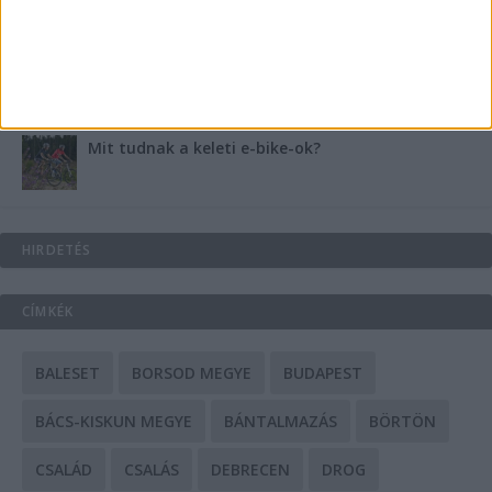
A csőbúvár szivattyúk: mit kell tudni róluk?
Mit tudnak a keleti e-bike-ok?
HIRDETÉS
CÍMKÉK
BALESET
BORSOD MEGYE
BUDAPEST
BÁCS-KISKUN MEGYE
BÁNTALMAZÁS
BÖRTÖN
CSALÁD
CSALÁS
DEBRECEN
DROG