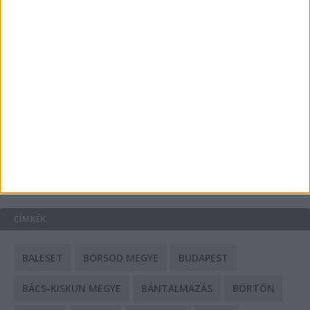
Energiát függetlenül: szigetüzemű megoldások
A csőbúvár szivattyúk: mit kell tudni róluk?
Mit tudnak a keleti e-bike-ok?
HIRDETÉS
CÍMKÉK
BALESET
BORSOD MEGYE
BUDAPEST
BÁCS-KISKUN MEGYE
BÁNTALMAZÁS
BÖRTÖN