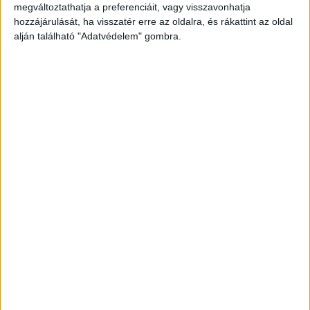
Kékvillogó legfrissebb híreit ide kattintva éred el!
megváltoztathatja a preferenciáit, vagy visszavonhatja
A Facebookon már 341 ezernél is többen
hozzájárulását, ha visszatér erre az oldalra, és rákattint az oldal
alján található "Adatvédelem" gombra.
követnek minket.
Patkánymérget evett