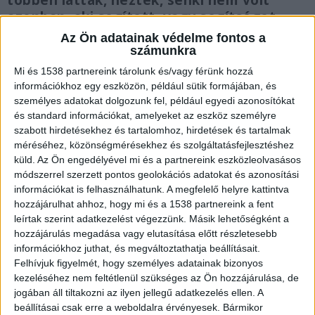
többen látták, nézték, senki nem volt
azonban, aki segített, vagy segítséget
kért/hívott volna. A
BRFK Budapesti
Az Ön adatainak védelme fontos a
Rendőr-főkapitányság
segítségnyújtás
számunkra
halált okozó elmulasztásának bűntette
Mi és 1538 partnereink tárolunk és/vagy férünk hozzá
miatt nyomoz.
információkhoz egy eszközön, például sütik formájában, és
személyes adatokat dolgozunk fel, például egyedi azonosítókat
és standard információkat, amelyeket az eszköz személyre
szabott hirdetésekhez és tartalomhoz, hirdetések és tartalmak
méréséhez, közönségmérésekhez és szolgáltatásfejlesztéshez
küld.
Az Ön engedélyével mi és a partnereink eszközleolvasásos
Senki nem tett semmit
módszerrel szerzett pontos geolokációs adatokat és azonosítási
A rendőrség azt írta, a cselekményt többen
információkat is felhasználhatunk. A megfelelő helyre kattintva
hozzájárulhat ahhoz, hogy mi és a 1538 partnereink a fent
élőben végignézték, de senki nem hívott
leírtak szerint adatkezelést végezzünk. Másik lehetőségként a
segítséget. Többen meg sem próbálták
hozzájárulás megadása vagy elutasítása előtt részletesebb
információkhoz juthat, és megváltoztathatja beállításait.
megakadályozni a tragédiát. Pedig néha elég egy
Felhívjuk figyelmét, hogy személyes adatainak bizonyos
cím, vagy egy név és a rendőrök azonnal az
kezeléséhez nem feltétlenül szükséges az Ön hozzájárulása, de
jogában áll tiltakozni az ilyen jellegű adatkezelés ellen. A
elkeseredett ember segítségére sietnek.
A
beállításai csak erre a weboldalra érvényesek. Bármikor