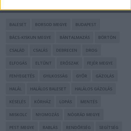
CÍMKÉK
BALESET
BORSOD MEGYE
BUDAPEST
BÁCS-KISKUN MEGYE
BÁNTALMAZÁS
BÖRTÖN
CSALÁD
CSALÁS
DEBRECEN
DROG
ELFOGÁS
ELTŰNT
ERŐSZAK
FEJÉR MEGYE
FENYEGETÉS
GYILKOSSÁG
GYŐR
GÁZOLÁS
HALÁL
HALÁLOS BALESET
HALÁLOS GÁZOLÁS
KÉSELÉS
KÓRHÁZ
LOPÁS
MENTÉS
MISKOLC
NYOMOZÁS
NÓGRÁD MEGYE
PEST MEGYE
RABLÁS
RENDŐRSÉG
SEGÍTSÉG