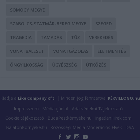
SOMOGY MEGYE
SZABOLCS-SZATMÁR-BEREG MEGYE
SZEGED
TRAGÉDIA
TÁMADÁS
TŰZ
VEREKEDÉS
VONATBALESET
VONATGÁZOLÁS
ÉLETMENTÉS
ÖNGYILKOSSÁG
ÜGYÉSZSÉG
ÜTKÖZÉS
Kiadja a
| Minden jog fenntartva!
Like Company Kft.
KÉKVILLOGO.hu
Impresszum
Médiaajánlat
Adatvédelmi Tájékoztató
Cookie tájékoztató
BudaPestkörnyéke.hu
IngatlanHírek.com
BalatonKörnyéke.hu
Közösségi Média Moderációs Elvek
DSA