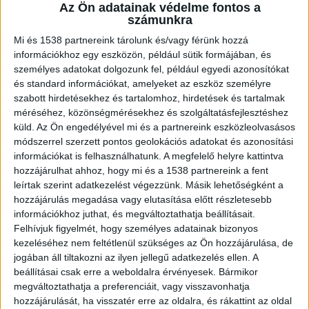
Az Ön adatainak védelme fontos a
számunkra
Mi és 1538 partnereink tárolunk és/vagy férünk hozzá
Ezért folyt az eljárás
információkhoz egy eszközön, például sütik formájában, és
személyes adatokat dolgozunk fel, például egyedi azonosítókat
A Somogy Vármegyei Főügyészség közleménye
és standard információkat, amelyeket az eszköz személyre
szabott hirdetésekhez és tartalomhoz, hirdetések és tartalmak
szerint szülői felügyeleti jog gyakorlása,
méréséhez, közönségmérésekhez és szolgáltatásfejlesztéshez
kapcsolattartás és a gyermektartásdíj-fizetés
küld.
Az Ön engedélyével mi és a partnereink eszközleolvasásos
szabályozása miatt volt polgári peres eljárás egy
módszerrel szerzett pontos geolokációs adatokat és azonosítási
információkat is felhasználhatunk. A megfelelő helyre kattintva
nő és a volt élettársa, a későbbi vádlott között.
A
hozzájárulhat ahhoz, hogy mi és a 1538 partnereink a fent
Kékvillogó.hu legfrissebb híreit ide kattintva éred
leírtak szerint adatkezelést végezzünk. Másik lehetőségként a
hozzájárulás megadása vagy elutasítása előtt részletesebb
el!
információkhoz juthat, és megváltoztathatja beállításait.
Felhívjuk figyelmét, hogy személyes adatainak bizonyos
kezeléséhez nem feltétlenül szükséges az Ön hozzájárulása, de
jogában áll tiltakozni az ilyen jellegű adatkezelés ellen. A
beállításai csak erre a weboldalra érvényesek. Bármikor
megváltoztathatja a preferenciáit, vagy visszavonhatja
hozzájárulását, ha visszatér erre az oldalra, és rákattint az oldal