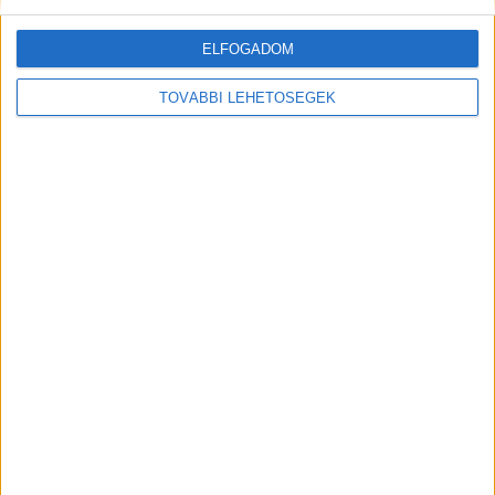
ELFOGADOM
TOVÁBBI LEHETŐSÉGEK
MEGOSZTÁS:
Előző
Következő
„Lélegeztetőgép nélkül nem
“Megmozdult az ágy a kisfiam
bírta volna ki a borzalmas
alatt” – újabb földrengés rázta