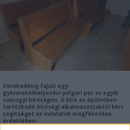
Verekedésig fajult egy
gyermekelhelyezési polgári per az egyik
somogyi bíróságon. A bíró az épületben
tartózkodó bírósági alkalmazottaktól kért
segítséget az indulatok megfékezése
érdeklében.