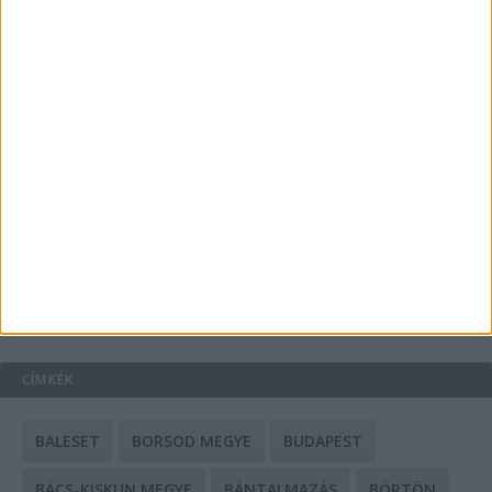
Energiát függetlenül: szigetüzemű megoldások
A csőbúvár szivattyúk: mit kell tudni róluk?
Mit tudnak a keleti e-bike-ok?
HIRDETÉS
CÍMKÉK
BALESET
BORSOD MEGYE
BUDAPEST
BÁCS-KISKUN MEGYE
BÁNTALMAZÁS
BÖRTÖN