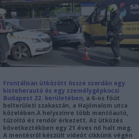
Frontálisan ütközött össze szerdán egy
kisteherautó és egy személygépkocsi
Budapest 22. kerületében,
a 6-os főút
belterületi szakaszán, a Hajómalom utca
közelében.A helyszínre több mentőautó,
tűzoltó és rendőr érkezett. Az ütközés
következtékben egy 21 éves nő halt meg.
A mentésről készült videót cikkünk végén