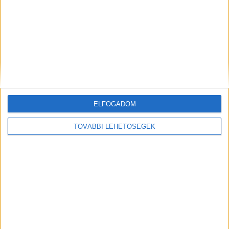
ELFOGADOM
TOVÁBBI LEHETŐSÉGEK
Kiemelt kép: helyszíni felvétel – Forrás:
MTI/Mihádák Zoltán