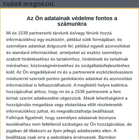
tudod megnézni.
Az Ön adatainak védelme fontos a
számunkra
Mi és 1538 partnereink tárolunk és/vagy férünk hozzá
Beszorult egy ember
információkhoz egy eszközön, például sütik formájában, és
személyes adatokat dolgozunk fel, például egyedi azonosítókat
A szemtanúk szerint a furgon az oldalánál találta
és standard információkat, amelyeket az eszköz személyre
el a kocsit, ami orral a vasúti sínek menti
szabott hirdetésekhez és tartalomhoz, hirdetések és tartalmak
méréséhez, közönségmérésekhez és szolgáltatásfejlesztéshez
szalagkorlátba csapódott. A tűzoltók
küld.
Az Ön engedélyével mi és a partnereink eszközleolvasásos
elkeseredett harcot vívtak a helyszínen, az
módszerrel szerzett pontos geolokációs adatokat és azonosítási
információkat is felhasználhatunk. A megfelelő helyre kattintva
összeroncsolódott kocsiba ugyanis beszorult egy
hozzájárulhat ahhoz, hogy mi és a 1538 partnereink a fent
ember.
A Kékvillogó legfrissebb híreit ide
leírtak szerint adatkezelést végezzünk. Másik lehetőségként a
hozzájárulás megadása vagy elutasítása előtt részletesebb
kattintva éred el! A Facebookon már 342 ezernél
információkhoz juthat, és megváltoztathatja beállításait.
is többen követnek minket.
Felhívjuk figyelmét, hogy személyes adatainak bizonyos
kezeléséhez nem feltétlenül szükséges az Ön hozzájárulása, de
jogában áll tiltakozni az ilyen jellegű adatkezelés ellen. A
beállításai csak erre a weboldalra érvényesek. Bármikor