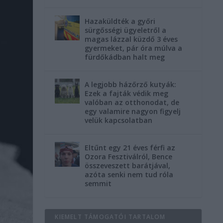
Hazaküldték a győri
sürgősségi ügyeletről a
magas lázzal küzdő 3 éves
gyermeket, pár óra múlva a
fürdőkádban halt meg
A legjobb házőrző kutyák:
Ezek a fajták védik meg
valóban az otthonodat, de
egy valamire nagyon figyelj
velük kapcsolatban
Eltűnt egy 21 éves férfi az
Ozora Fesztiválról, Bence
összeveszett barátjával,
azóta senki nem tud róla
semmit
KIEMELT TÁMOGATÓI TARTALOM