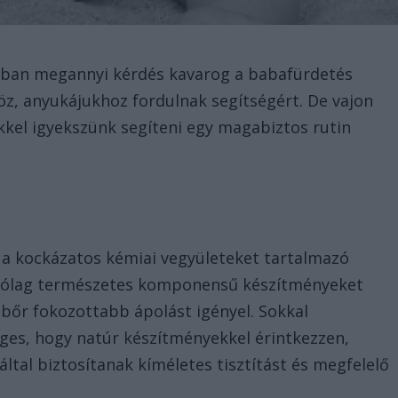
ában megannyi kérdés kavarog a babafürdetés
öz, anyukájukhoz fordulnak segítségért. De vajon
cikkel igyekszünk segíteni egy magabiztos rutin
k a kockázatos kémiai vegyületeket tartalmazó
zárólag természetes komponensű készítményeket
bőr fokozottabb ápolást igényel. Sokkal
ges, hogy natúr készítményekkel érintkezzen,
ltal biztosítanak kíméletes tisztítást és megfelelő