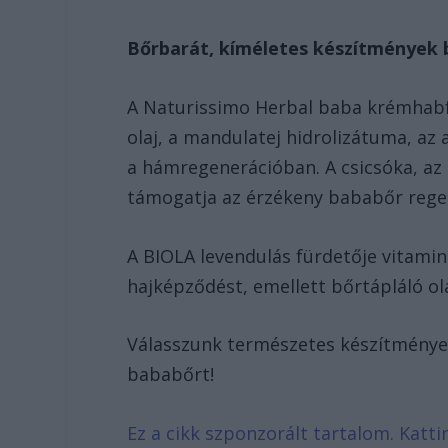
Bőrbarát, kíméletes készítmények
A Naturissimo Herbal baba krémhabf
olaj, a mandulatej hidrolizátuma, a
a hámregenerációban. A csicsóka, az
támogatja az érzékeny bababőr rege
A BIOLA levendulás fürdetője vitami
hajképződést, emellett bőrtápláló ola
Válasszunk természetes készítményeke
bababőrt!
Ez a cikk szponzorált tartalom. Katti