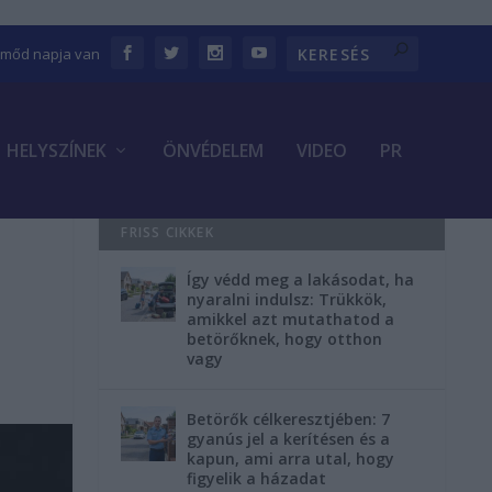
Emőd napja van
HELYSZÍNEK
ÖNVÉDELEM
VIDEO
PR
FRISS CIKKEK
Így védd meg a lakásodat, ha
nyaralni indulsz: Trükkök,
amikkel azt mutathatod a
betörőknek, hogy otthon
vagy
Betörők célkeresztjében: 7
gyanús jel a kerítésen és a
kapun, ami arra utal, hogy
figyelik a házadat