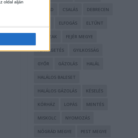
z oldal alján
CSALÁD
CSALÁS
DEBRECEN
DROG
ELFOGÁS
ELTŰNT
ERŐSZAK
FEJÉR MEGYE
FENYEGETÉS
GYILKOSSÁG
GYŐR
GÁZOLÁS
HALÁL
HALÁLOS BALESET
HALÁLOS GÁZOLÁS
KÉSELÉS
s
KÓRHÁZ
LOPÁS
MENTÉS
MISKOLC
NYOMOZÁS
g
NÓGRÁD MEGYE
PEST MEGYE