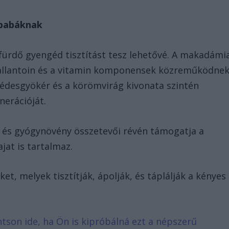
 babáknak
ürdő gyengéd tisztítást tesz lehetővé. A makadámi
z allantoin és a vitamin komponensek közreműködne
 édesgyökér és a körömvirág kivonata szintén
nerációját.
n és gyógynövény összetevői révén támogatja a
jat is tartalmaz.
t, melyek tisztítják, ápolják, és táplálják a kényes
ntson ide, ha Ön is kipróbálná ezt a népszerű