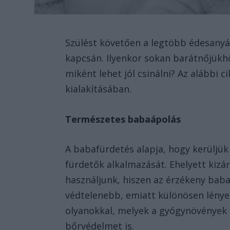
Szülést követően a legtöbb édesany
kapcsán. Ilyenkor sokan barátnőjükh
miként lehet jól csinálni? Az alábbi 
kialakításában.
Természetes babaápolás
A babafürdetés alapja, hogy kerüljü
fürdetők alkalmazását. Ehelyett ki
használjunk, hiszen az érzékeny baba
védtelenebb, emiatt különösen lénye
olyanokkal, melyek a gyógynövények á
bőrvédelmet is.