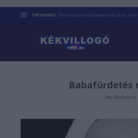
TRENDING:
Óriási razzia a budapesti piacokon, a kofá
Babafürdetés 
Írta:
Kékvillogo.hu