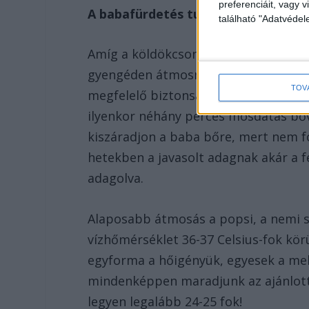
preferenciáit, vagy v
A babafürdetés tudnivalói
található "Adatvéde
Amíg a köldökcsonk le nem esik, eleg
gyengéden átmosni a csecsemő bőrét
TOV
megfelelő biztonságot nyújtsunk szá
ilyenkor néhány perces mosdatás bőve
kiszáradjon a baba bőre, mert nem fog
hetekben a javasolt adagnak akár a f
adagolva.
Alaposabb átmosás a popsi, a nemi sz
vízhőmérséklet 36-37 Celsius-fok kör
egyforma a hőigényük, egyesek a mel
mindenképpen maradjunk az ajánlott
legyen legalább 24-25 fok!