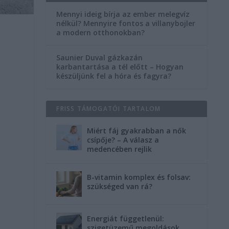
Mennyi ideig bírja az ember melegvíz
nélkül? Mennyire fontos a villanybojler
a modern otthonokban?
Saunier Duval gázkazán
karbantartása a tél előtt – Hogyan
készüljünk fel a hóra és fagyra?
FRISS TÁMOGATÓI TARTALOM
Miért fáj gyakrabban a nők
csípője? – A válasz a
medencében rejlik
B-vitamin komplex és folsav:
szükséged van rá?
Energiát függetlenül:
szigetüzemű megoldások