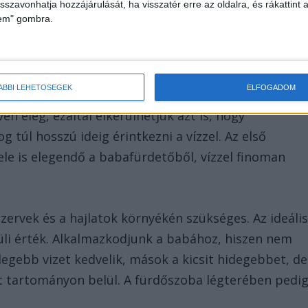
isszavonhatja hozzájárulását, ha visszatér erre az oldalra, és rákattint a
lem" gombra.
endő kevés vízzel, fürdőszivacs segítségével
. Fontos, hogy jól megtámasszuk közben, és
ÁBBI LEHETŐSÉGEK
ELFOGADOM
mára. A köldökcsonk területét nem érheti víz,
n elég, ezáltal elkerülhetjük azt is, hogy
 túl hosszú ideig érintkezni a vízzel. Az első
ele is elegendő a babafürdetőből, vízzel finoman
ervek és a hajlatok környékén szükséges. Az ideáli
üli érték. Alkalmazkodjunk a babához, hiszen nem
egebb vizet kedvelik, mások a kicsit hidegebbet, de
 tartományon belül. A fürdőszoba légterében pedi