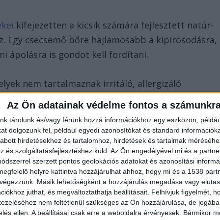
kei
kifejezetten a kicsik számára fejlesztett natúr-
az. Egy csecsemő bőre hajlamosabb a kipirosodásra,
ni ápolásra is gondot kell fordítani.
lyek nem tartalmaznak irritáló, allergizáló
tén alapvető, hogy ne legyen bennük mesterséges
Az Ön adatainak védelme fontos a számunkr
anyag. Válasszunk natúr babafürdetőket, melyek a
nk tárolunk és/vagy férünk hozzá információkhoz egy eszközön, példáu
láló, gyulladáscsökkentő hatóanyagokban is
t dolgozunk fel, például egyedi azonosítókat és standard információk
abott hirdetésekhez és tartalomhoz, hirdetések és tartalmak méréséhe
és szolgáltatásfejlesztéshez küld.
Az Ön engedélyével mi és a partne
dszerrel szerzett pontos geolokációs adatokat és azonosítási informác
tja a Naturissimo Herbal baba krémhabfürdő, a
megfelelő helyre kattintva hozzájárulhat ahhoz, hogy mi és a 1538 partne
 végezzünk. Másik lehetőségként a hozzájárulás megadása vagy elutasí
IOLA calendula fürdető. A koszmó elkerülése végett
iókhoz juthat, és megváltoztathatja beállításait.
Felhívjuk figyelmét, 
ni a fürdetésekkel egyidejűleg.
ezeléséhez nem feltétlenül szükséges az Ön hozzájárulása, de jogában 
zelés ellen. A beállításai csak erre a weboldalra érvényesek. Bármikor m