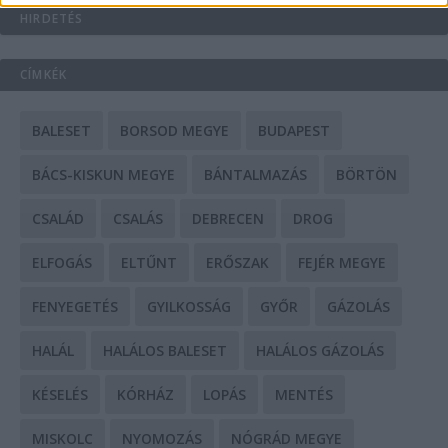
HIRDETÉS
CÍMKÉK
BALESET
BORSOD MEGYE
BUDAPEST
BÁCS-KISKUN MEGYE
BÁNTALMAZÁS
BÖRTÖN
CSALÁD
CSALÁS
DEBRECEN
DROG
ELFOGÁS
ELTŰNT
ERŐSZAK
FEJÉR MEGYE
FENYEGETÉS
GYILKOSSÁG
GYŐR
GÁZOLÁS
HALÁL
HALÁLOS BALESET
HALÁLOS GÁZOLÁS
KÉSELÉS
KÓRHÁZ
LOPÁS
MENTÉS
MISKOLC
NYOMOZÁS
NÓGRÁD MEGYE