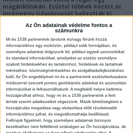
magánklinikán. Ezúttal többek között az
intézmény tulajdonosát hallgatták ki
tanúként, a vallomásának fontos szerepe
Az Ön adatainak védelme fontos a
lehet az eljárásban.
számunkra
Mi és 1538 partnereink tárolunk és/vagy férünk hozzá
információkhoz egy eszközön, például sütik formájában, és
személyes adatokat dolgozunk fel, például egyedi azonosítókat
és standard információkat, amelyeket az eszköz személyre
Nemcsak az altatóorvos felelősségét
szabott hirdetésekhez és tartalomhoz, hirdetések és tartalmak
vizsgálják
méréséhez, közönségmérésekhez és szolgáltatásfejlesztéshez
küld.
Az Ön engedélyével mi és a partnereink eszközleolvasásos
A tragédiával összefüggésben egy altatóorvost,
módszerrel szerzett pontos geolokációs adatokat és azonosítási
dr. V. Magdolnát már megvádoltak halált okozó,
információkat is felhasználhatunk. A megfelelő helyre kattintva
hozzájárulhat ahhoz, hogy mi és a 1538 partnereink a fent
foglalkozás körében elkövetett veszélyeztetéssel.
leírtak szerint adatkezelést végezzünk. Másik lehetőségként a
A nő pere az Egri Járásbíróságon zajlik, de még az
hozzájárulás megadása vagy elutasítása előtt részletesebb
információkhoz juthat, és megváltoztathatja beállításait.
is lehet, hogy nem ő az egyetlen felelőse a
Felhívjuk figyelmét, hogy személyes adatainak bizonyos
történteknek. A feljelentés nyomán újabb
kezeléséhez nem feltétlenül szükséges az Ön hozzájárulása, de
jogában áll tiltakozni az ilyen jellegű adatkezelés ellen. A