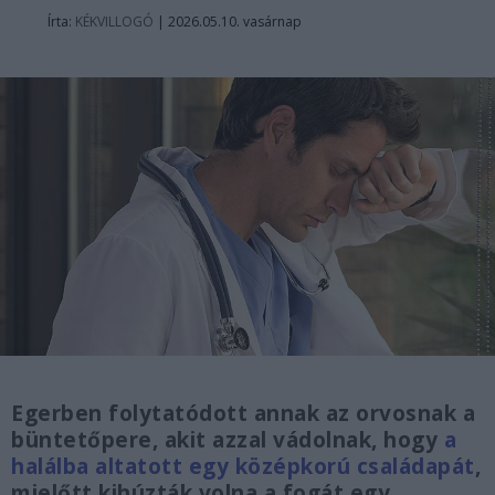
Írta:
KÉKVILLOGÓ
|
2026.05.10. vasárnap
Egerben folytatódott annak az orvosnak a
büntetőpere, akit azzal vádolnak, hogy
a
halálba altatott egy középkorú családapát
,
mielőtt kihúzták volna a fogát egy