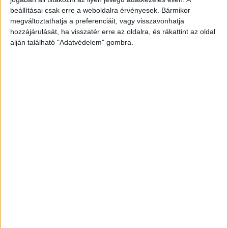
nyomozást rendeltek el, amelyben éppen a
beállításai csak erre a weboldalra érvényesek. Bármikor
tulajdonos felelősségét vizsgálják. Őt hallgatták
megváltoztathatja a preferenciáit, vagy visszavonhatja
ki tanúként csütörtökön a tárgyaláson Egerben –
hozzájárulását, ha visszatér erre az oldalra, és rákattint az oldal
alján található "Adatvédelem" gombra.
írja a
Blikk
.
A Kékvillogó legfrissebb híreit ide
kattintva éred el! A Facebookon már 342 ezernél
is többen követnek minket.