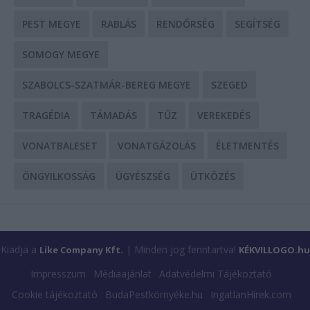
PEST MEGYE
RABLÁS
RENDŐRSÉG
SEGÍTSÉG
SOMOGY MEGYE
SZABOLCS-SZATMÁR-BEREG MEGYE
SZEGED
TRAGÉDIA
TÁMADÁS
TŰZ
VEREKEDÉS
VONATBALESET
VONATGÁZOLÁS
ÉLETMENTÉS
ÖNGYILKOSSÁG
ÜGYÉSZSÉG
ÜTKÖZÉS
Kiadja a
| Minden jog fenntartva!
Like Company Kft.
KÉKVILLOGO.hu
Impresszum
Médiaajánlat
Adatvédelmi Tájékoztató
Cookie tájékoztató
BudaPestkörnyéke.hu
IngatlanHírek.com