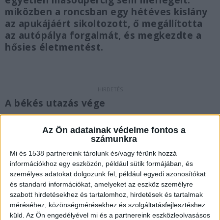
egyetlen másodpercig sem mérlegelt:
miközben a roncsban egy hétéves kislány
az apukájáért sikoltozott, ő megállította
az autópálya forgalmát, és megkezdte a
hősies életmentést.
A békés utazás vége
Horváth Krisztián őrmester éppen Érdről tartott
Az Ön adatainak védelme fontos a
Budapest felé az autópályán, a kocsijában
számunkra
Ragnarral, a szolgálati növendék kutyával. A
Mi és 1538 partnereink tárolunk és/vagy férünk hozzá
információkhoz egy eszközön, például sütik formájában, és
napsütéses autózás egyetlen pillanat alatt
személyes adatokat dolgozunk fel, például egyedi azonosítókat
változott véres valósággá, amikor a rendőr
és standard információkat, amelyeket az eszköz személyre
szeme láttára futott ki az irányítás alól az előtte
szabott hirdetésekhez és tartalomhoz, hirdetések és tartalmak
méréséhez, közönségmérésekhez és szolgáltatásfejlesztéshez
haladó, lécekkel megpakolt terepjáró.
A
küld.
Az Ön engedélyével mi és a partnereink eszközleolvasásos