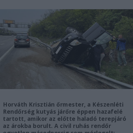
Horváth Krisztián őrmester, a Készenléti
Rendőrség kutyás járőre éppen hazafelé
tartott, amikor az előtte haladó terepjáró
az árokba borult. A civil ruhás rendőr