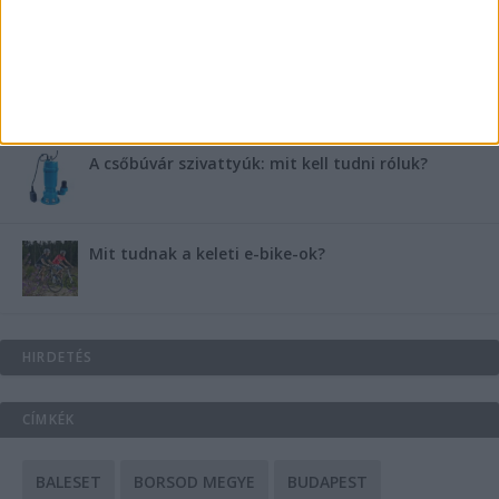
Energiát függetlenül: szigetüzemű megoldások
A csőbúvár szivattyúk: mit kell tudni róluk?
Mit tudnak a keleti e-bike-ok?
HIRDETÉS
CÍMKÉK
BALESET
BORSOD MEGYE
BUDAPEST