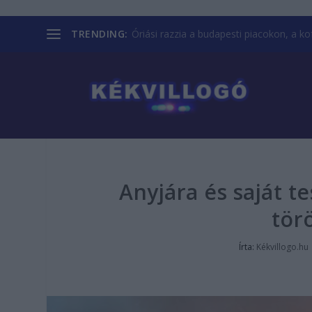
TRENDING:
Óriási razzia a budapesti piacokon, a kofá
Anyjára és saját t
törö
Írta:
Kékvillogo.hu