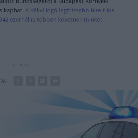
 vádlott bűnösségéről a Budapest Környéki
is kaphat.
A Kékvillogó legfrissebb híreit ide
342 ezernél is többen követnek minket.
ÁS: