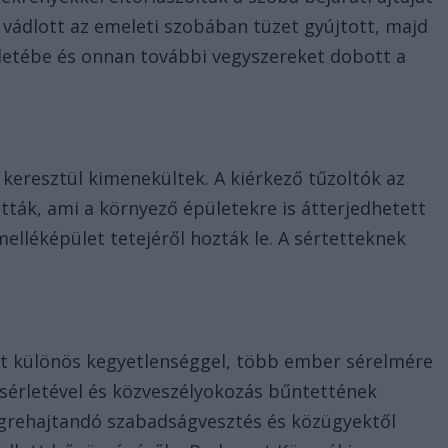
A vádlott az emeleti szobában tüzet gyújtott, majd
etébe és onnan további vegyszereket dobott a
 keresztül kimenekültek. A kiérkező tűzoltók az
ották, ami a környező épületekre is átterjedhetett
 melléképület tetejéről hozták le. A sértetteknek
it különös kegyetlenséggel, több ember sérelmére
sérletével és közveszélyokozás bűntettének
végrehajtandó szabadságvesztés és közügyektől