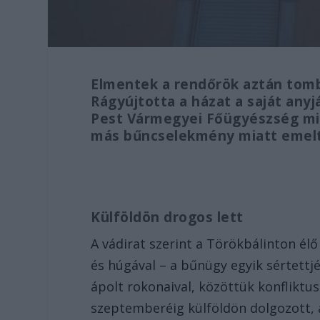
Elmentek a rendőrök aztán tombo
Rágyújtotta a házat a saját anyj
Pest Vármegyei Főügyészség min
más bűncselekmény miatt emelt 
Külföldön drogos lett
A vádirat szerint a Törökbálinton élő
és húgával – a bűnügy egyik sértettjé
ápolt rokonaival, közöttük konfliktus
szeptemberéig külföldön dolgozott, 