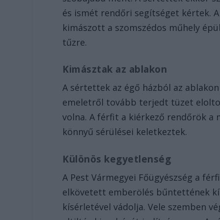
és ismét rendőri segítséget kértek. 
kimászott a szomszédos műhely épül
tűzre.
Kimásztak az ablakon
A sértettek az égő házból az ablakon
emeletről tovább terjedt tüzet elolt
volna. A férfit a kiérkező rendőrök a
könnyű sérülései keletkeztek.
Különös kegyetlenség
A Pest Vármegyei Főügyészség a férf
elkövetett emberölés bűntettének kí
kísérletével vádolja. Vele szemben 