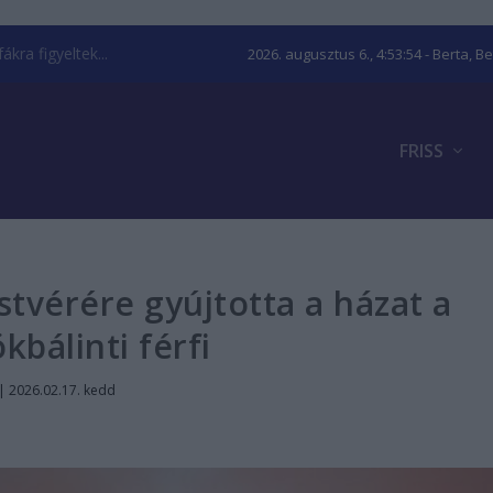
kra figyeltek...
2026. augusztus 6., 4:53:55
- Berta, B
FRISS
estvérére gyújtotta a házat a
kbálinti férfi
|
2026.02.17. kedd