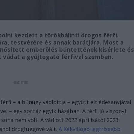
lni kezdett a törökbálinti drogos férfi.
ára, testvérére és annak barátjára. Most a
ősített emberölés bűntettének kísérlete é
vádat a gyújtogató férfival szemben.
 férfi – a bűnügy vádlottja – együtt élt édesanyjával
vel – egy sorház egyik házában. A férfi jó viszonyt
 soha nem volt. A vádlott 2022 áprilisától 2023
ahol drogfüggővé vált.
A Kékvillogó legfrissebb