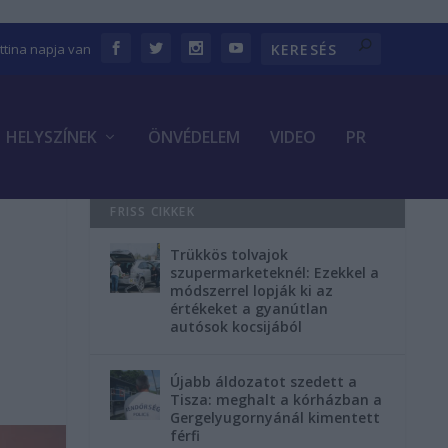
ettina napja van
HELYSZÍNEK
ÖNVÉDELEM
VIDEO
PR
FRISS CIKKEK
Trükkös tolvajok
szupermarketeknél: Ezekkel a
módszerrel lopják ki az
értékeket a gyanútlan
autósok kocsijából
Újabb áldozatot szedett a
Tisza: meghalt a kórházban a
Gergelyugornyánál kimentett
férfi