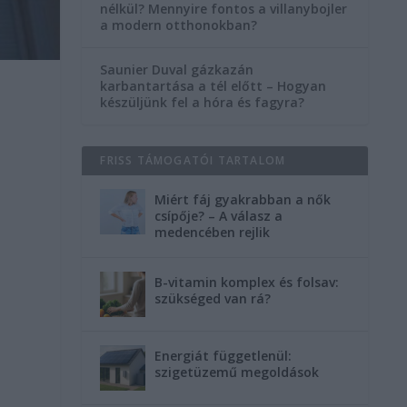
nélkül? Mennyire fontos a villanybojler
a modern otthonokban?
Saunier Duval gázkazán
karbantartása a tél előtt – Hogyan
készüljünk fel a hóra és fagyra?
s
FRISS TÁMOGATÓI TARTALOM
Miért fáj gyakrabban a nők
csípője? – A válasz a
medencében rejlik
B-vitamin komplex és folsav:
szükséged van rá?
Energiát függetlenül:
szigetüzemű megoldások