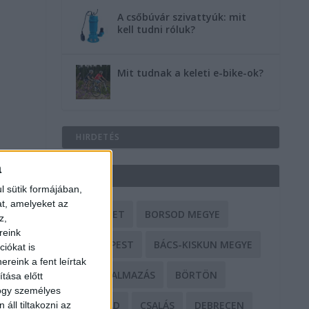
A csőbúvár szivattyúk: mit
kell tudni róluk?
Mit tudnak a keleti e-bike-ok?
HIRDETÉS
a
CÍMKÉK
l sütik formájában,
at, amelyeket az
BALESET
BORSOD MEGYE
z,
reink
BUDAPEST
BÁCS-KISKUN MEGYE
iókat is
reink a fent leírtak
BÁNTALMAZÁS
BÖRTÖN
tása előtt
hogy személyes
CSALÁD
CSALÁS
DEBRECEN
áll tiltakozni az