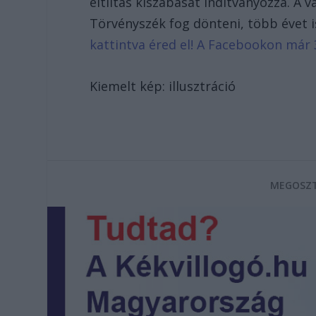
eltiltás kiszabását indítványozza. A
Törvényszék fog dönteni, több évet 
kattintva éred el! A Facebookon már 
Kiemelt kép: illusztráció
MEGOSZT