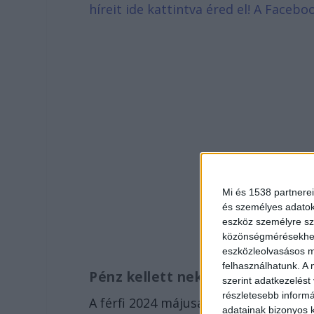
híreit ide kattintva éred el! A Face
Mi és 1538 partnerei
és személyes adatoka
eszköz személyre sz
közönségmérésekhez 
eszközleolvasásos mó
felhasználhatunk. A 
Pénz kellett neki
szerint adatkezelést
részletesebb informác
A férfi 2024 májusában az édesanyját
adatainak bizonyos k