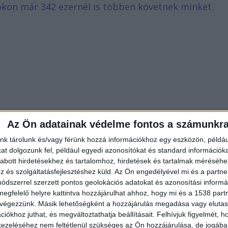
bookon már 342 ezernél is többen követnek minket.
Az Ön adatainak védelme fontos a számunkr
nk tárolunk és/vagy férünk hozzá információkhoz egy eszközön, példáu
t dolgozunk fel, például egyedi azonosítókat és standard információk
abott hirdetésekhez és tartalomhoz, hirdetések és tartalmak méréséhe
és szolgáltatásfejlesztéshez küld.
Az Ön engedélyével mi és a partne
dszerrel szerzett pontos geolokációs adatokat és azonosítási informác
megfelelő helyre kattintva hozzájárulhat ahhoz, hogy mi és a 1538 partne
 végezzünk. Másik lehetőségként a hozzájárulás megadása vagy elutasí
iókhoz juthat, és megváltoztathatja beállításait.
Felhívjuk figyelmét, 
ól akart pénzt kérni, aki megtagadta a kérését. A
ezeléséhez nem feltétlenül szükséges az Ön hozzájárulása, de jogában 