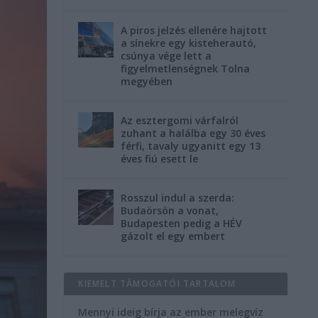
A piros jelzés ellenére hajtott
a sínekre egy kisteherautó,
csúnya vége lett a
figyelmetlenségnek Tolna
megyében
Az esztergomi várfalról
zuhant a halálba egy 30 éves
férfi, tavaly ugyanitt egy 13
éves fiú esett le
Rosszul indul a szerda:
Budaörsön a vonat,
Budapesten pedig a HÉV
gázolt el egy embert
KIEMELT TÁMOGATÓI TARTALOM
Mennyi ideig bírja az ember melegvíz