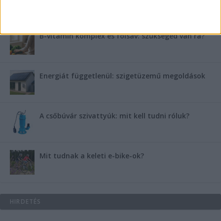
medencében rejlik
B-vitamin komplex és folsav: szükséged van rá?
Energiát függetlenül: szigetüzemű megoldások
A csőbúvár szivattyúk: mit kell tudni róluk?
Mit tudnak a keleti e-bike-ok?
HIRDETÉS