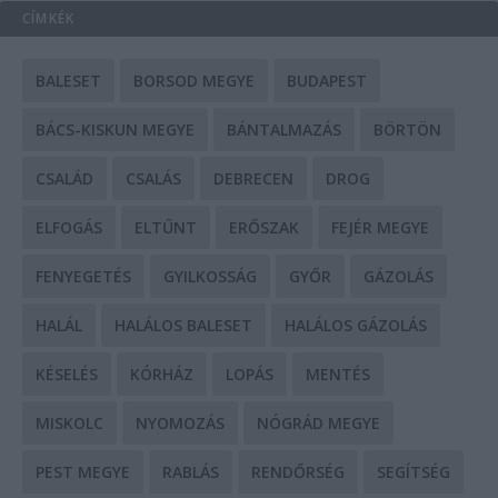
CÍMKÉK
BALESET
BORSOD MEGYE
BUDAPEST
BÁCS-KISKUN MEGYE
BÁNTALMAZÁS
BÖRTÖN
CSALÁD
CSALÁS
DEBRECEN
DROG
ELFOGÁS
ELTŰNT
ERŐSZAK
FEJÉR MEGYE
FENYEGETÉS
GYILKOSSÁG
GYŐR
GÁZOLÁS
HALÁL
HALÁLOS BALESET
HALÁLOS GÁZOLÁS
KÉSELÉS
KÓRHÁZ
LOPÁS
MENTÉS
MISKOLC
NYOMOZÁS
NÓGRÁD MEGYE
PEST MEGYE
RABLÁS
RENDŐRSÉG
SEGÍTSÉG