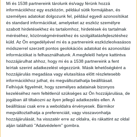
bejelentés is érkezett egy gyanús férfiról, aki a
Mi és 1538 partnereink tárolunk és/vagy férünk hozzá
információkhoz egy eszközön, például sütik formájában, és
kerület utcáit járva szisztematikusan próbálta
személyes adatokat dolgozunk fel, például egyedi azonosítókat
kinyitni a parkoló gépkocsik ajtajait.
A Kékvillogó
és standard információkat, amelyeket az eszköz személyre
szabott hirdetésekhez és tartalomhoz, hirdetések és tartalmak
legfrissebb híreit ide kattintva éred el! A
méréséhez, közönségmérésekhez és szolgáltatásfejlesztéshez
Facebookon már 342 ezernél is többen követnek
küld.
Az Ön engedélyével mi és a partnereink eszközleolvasásos
minket.
módszerrel szerzett pontos geolokációs adatokat és azonosítási
információkat is felhasználhatunk. A megfelelő helyre kattintva
hozzájárulhat ahhoz, hogy mi és a 1538 partnereink a fent
leírtak szerint adatkezelést végezzünk. Másik lehetőségként a
hozzájárulás megadása vagy elutasítása előtt részletesebb
információkhoz juthat, és megváltoztathatja beállításait.
Felhívjuk figyelmét, hogy személyes adatainak bizonyos
kezeléséhez nem feltétlenül szükséges az Ön hozzájárulása, de
jogában áll tiltakozni az ilyen jellegű adatkezelés ellen. A
beállításai csak erre a weboldalra érvényesek. Bármikor
megváltoztathatja a preferenciáit, vagy visszavonhatja
hozzájárulását, ha visszatér erre az oldalra, és rákattint az oldal
alján található "Adatvédelem" gombra.