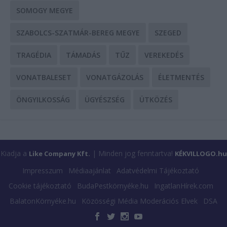
SOMOGY MEGYE
SZABOLCS-SZATMÁR-BEREG MEGYE
SZEGED
TRAGÉDIA
TÁMADÁS
TŰZ
VEREKEDÉS
VONATBALESET
VONATGÁZOLÁS
ÉLETMENTÉS
ÖNGYILKOSSÁG
ÜGYÉSZSÉG
ÜTKÖZÉS
Kiadja a
| Minden jog fenntartva!
Like Company Kft.
KÉKVILLOGO.hu
Impresszum
Médiaajánlat
Adatvédelmi Tájékoztató
Cookie tájékoztató
BudaPestkörnyéke.hu
IngatlanHírek.com
BalatonKörnyéke.hu
Közösségi Média Moderációs Elvek
DSA