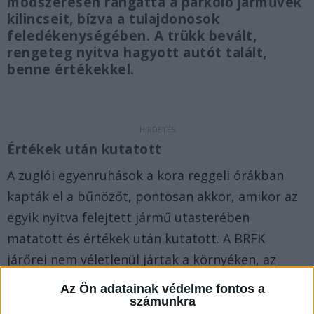
módszeresen rángatta a parkoló járművek
kilincseit, bízva a tulajdonosok
feledékenységében. A trükk bevált,
rengeteg nyitva hagyott autót talált,
benne értékekkel.
Értékek után kutatott
A zuglói egyenruhások a kora reggeli órákban
kapták el a bűnözőt, pontosan akkor, amikor az
egyik nyitva felejtett jármű utasterében
matatott és értékek után kutatott. A BRFK
járőrei nem véletlenül jártak a környéken, az
akciót ugyanis megelőzte a helyi lakosok
Az Ön adatainak védelme fontos a
ébersége. A rendőrségre a reggeli órákban több
számunkra