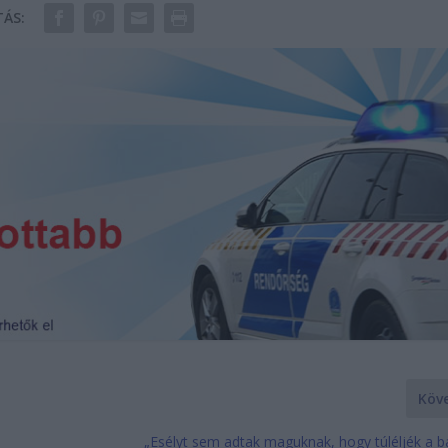
ÁS:
Köv
„Esélyt sem adtak maguknak, hogy túléljék a b