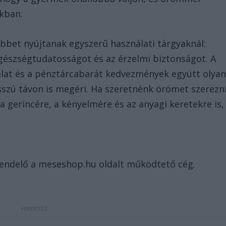
okban.
bbet nyújtanak egyszerű használati tárgyaknál:
egészségtudatosságot és az érzelmi biztonságot. A
álat és a pénztárcabarát kedvezmények együtt olya
sszú távon is megéri. Ha szeretnénk örömet szerezn
gerincére, a kényelmére és az anyagi keretekre is,
rendelő a meseshop.hu oldalt működtető cég.