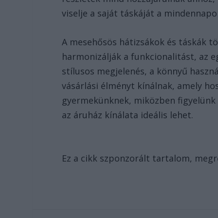
viselje a saját táskáját a mindennap
A mesehősös hátizsákok és táskák tö
harmonizálják a funkcionalitást, az 
stílusos megjelenés, a könnyű haszn
vásárlási élményt kínálnak, amely ho
gyermekünknek, miközben figyelünk a 
az áruház kínálata ideális lehet.
Ez a cikk szponzorált tartalom, meg