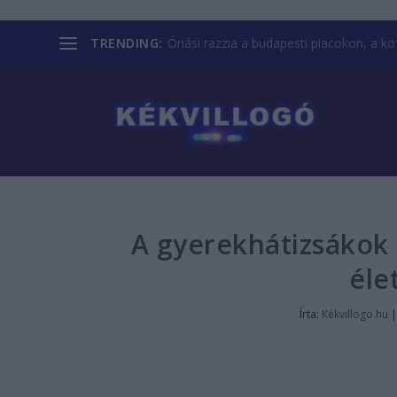
TRENDING:
Óriási razzia a budapesti piacokon, a kofá
A gyerekhátizsákok 
éle
Írta:
Kékvillogo.hu