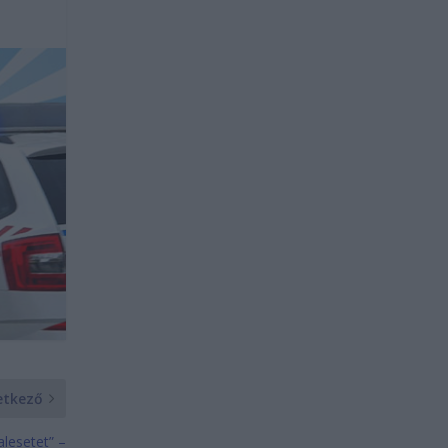
etkező
alesetet” –