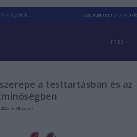
kra figyeltek...
2026. augusztus 7., 8:16:14
- I
FRISS
szerepe a testtartásban és az
tminőségben
|
2025.07.09. szerda