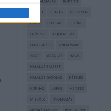
BÁNTALMAZÁS
BÖRTÖN
CSALÁD
CSALÁS
DEBRECEN
DROG
ELFOGÁS
ELTŰNT
ERŐSZAK
FEJÉR MEGYE
FENYEGETÉS
GYILKOSSÁG
GYŐR
GÁZOLÁS
HALÁL
HALÁLOS BALESET
HALÁLOS GÁZOLÁS
KÉSELÉS
l
KÓRHÁZ
LOPÁS
MENTÉS
MISKOLC
NYOMOZÁS
NÓGRÁD MEGYE
PEST MEGYE