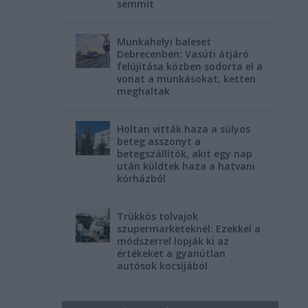
semmit
Munkahelyi baleset
Debrecenben: Vasúti átjáró
felújítása közben sodorta el a
vonat a munkásokat, ketten
meghaltak
Holtan vitták haza a súlyos
beteg asszonyt a
betegszállítók, akit egy nap
után küldtek haza a hatvani
kórházból
Trükkös tolvajok
szupermarketeknél: Ezekkel a
módszerrel lopják ki az
értékeket a gyanútlan
autósok kocsijából