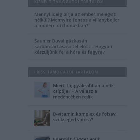
KIEMELT TÁMOGATÓI TARTALOM
Mennyi ideig bírja az ember melegvíz
nélkül? Mennyire fontos a villanybojler
a modern otthonokban?
Saunier Duval gázkazán
karbantartása a tél előtt – Hogyan
készüljünk fel a hóra és fagyra?
FRISS TÁMOGATÓI TARTALOM
Miért fáj gyakrabban a nők
csípője? – A válasz a
medencében rejlik
B-vitamin komplex és folsav:
szükséged van rá?
Energiát függetlenül: