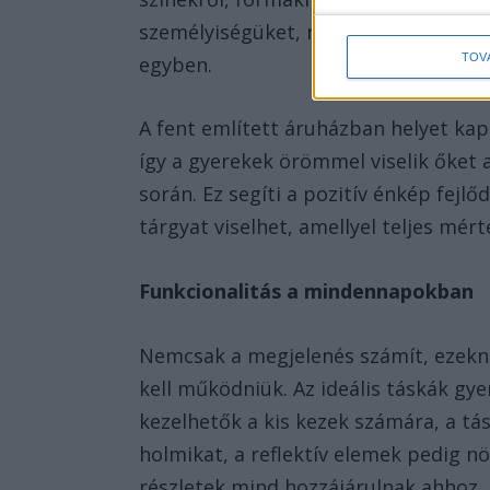
személyiségüket, nem csupán praktiku
TOV
egyben.
A fent említett áruházban helyet kap
így a gyerekek örömmel viselik őket 
során. Ez segíti a pozitív énkép fejlő
tárgyat viselhet, amellyel teljes mé
Funkcionalitás a mindennapokban
Nemcsak a megjelenés számít, ezekn
kell működniük. Az ideális táskák gy
kezelhetők a kis kezek számára, a tá
holmikat, a reflektív elemek pedig n
részletek mind hozzájárulnak ahhoz,