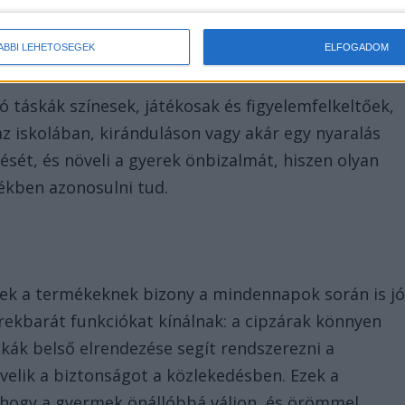
s kiegészítő, de egyfajta önkifejezési eszköz is
ÁBBI LEHETŐSÉGEK
ELFOGADOM
ó táskák színesek, játékosak és figyelemfelkeltőek,
az iskolában, kiránduláson vagy akár egy nyaralás
dését, és növeli a gyerek önbizalmát, hiszen olyan
rtékben azonosulni tud.
ek a termékeknek bizony a mindennapok során is jó
erekbarát funkciókat kínálnak: a cipzárak könnyen
skák belső elrendezése segít rendszerezni a
övelik a biztonságot a közlekedésben. Ezek a
 hogy a gyermek önállóbbá váljon, és örömmel