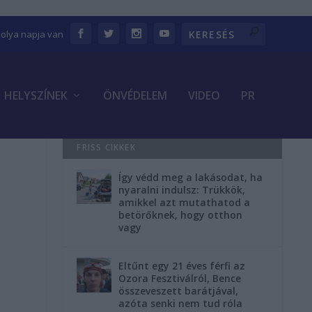
bolya napja van
HELYSZÍNEK
ÖNVÉDELEM
VIDEO
PR
FRISS CIKKEK
Így védd meg a lakásodat, ha
nyaralni indulsz: Trükkök,
amikkel azt mutathatod a
betörőknek, hogy otthon
vagy
Eltűnt egy 21 éves férfi az
Ozora Fesztiválról, Bence
összeveszett barátjával,
azóta senki nem tud róla