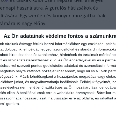
ákok
és táskák különösen népszerűek, amelyek
ennapi használatra. A gurulós hátizsákok és
llítására. Egyszerűen és könnyen mozgathatóak,
zámára is nagy előny.
Az Ön adatainak védelme fontos a számunkr
kényelmes változatok a legnépszerűbb mesehősökkel
nk tárolunk és/vagy férünk hozzá információkhoz egy eszközön, példáu
zik magukat bennük, ugyanis nemcsak divatosak, de
t dolgozunk fel, például egyedi azonosítókat és standard információk
szetesen a felhozatalból nem hiányozhatnak a
abott hirdetésekhez és tartalomhoz, hirdetések és tartalmak méréséhe
és szolgáltatásfejlesztéshez küld.
Az Ön engedélyével mi és a partne
yek jól passzolnak a táskákhoz és a bőröndökhöz is
dszerrel szerzett pontos geolokációs adatokat és azonosítási informác
l lehet teljes, amely az említett webáruházból
megfelelő helyre kattintva hozzájárulhat ahhoz, hogy mi és a 1538 partne
 végezzünk. Másik lehetőségként a hozzájárulás megadása vagy elutasí
iókhoz juthat, és megváltoztathatja beállításait.
Felhívjuk figyelmét, 
ezeléséhez nem feltétlenül szükséges az Ön hozzájárulása, de jogában 
zelés ellen. A beállításai csak erre a weboldalra érvényesek. Bármikor m
isszavonhatja hozzájárulását, ha visszatér erre az oldalra, és rákattint a
lem" gombra.
ezdik kialakítani a saját világukat, legyen szó akár
sehősökről. Egy hátizsák, amely tükrözi a