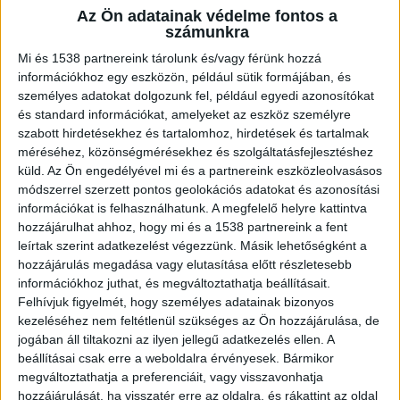
Életveszélyes állapotban fekszik
Az Ön adatainak védelme fontos a
számunkra
kórházban az a 74 éves férfi, akit egy
elektromos rolleres gázolt el pénteken
Mi és 1538 partnereink tárolunk és/vagy férünk hozzá
információkhoz egy eszközön, például sütik formájában, és
Óbudán. A lánya szerint az édesapja fejét
személyes adatokat dolgozunk fel, például egyedi azonosítókat
a felismerhetetlenségig összetörte az
és standard információkat, amelyeket az eszköz személyre
ütközés, az orvosok pedig arra
szabott hirdetésekhez és tartalomhoz, hirdetések és tartalmak
figyelmeztették a családot, hogy
méréséhez, közönségmérésekhez és szolgáltatásfejlesztéshez
készüljenek fel a legrosszabbra.
küld.
Az Ön engedélyével mi és a partnereink eszközleolvasásos
módszerrel szerzett pontos geolokációs adatokat és azonosítási
információkat is felhasználhatunk. A megfelelő helyre kattintva
hozzájárulhat ahhoz, hogy mi és a 1538 partnereink a fent
leírtak szerint adatkezelést végezzünk. Másik lehetőségként a
hozzájárulás megadása vagy elutasítása előtt részletesebb
Rollerrel gázolt
információkhoz juthat, és megváltoztathatja beállításait.
Amint arról korábban beszámoltunk,
súlyos
Felhívjuk figyelmét, hogy személyes adatainak bizonyos
kezeléséhez nem feltétlenül szükséges az Ön hozzájárulása, de
rolleres baleset történt csütörtökön Óbudán, a
jogában áll tiltakozni az ilyen jellegű adatkezelés ellen. A
Zab utca és a Búza utca kereszteződésénél. Egy
beállításai csak erre a weboldalra érvényesek. Bármikor
megváltoztathatja a preferenciáit, vagy visszavonhatja
elektromos rollerrel közlekedő férfi ütött el a
hozzájárulását, ha visszatér erre az oldalra, és rákattint az oldal