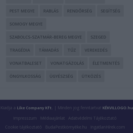
PEST MEGYE
RABLÁS
RENDŐRSÉG
SEGÍTSÉG
SOMOGY MEGYE
SZABOLCS-SZATMÁR-BEREG MEGYE
SZEGED
TRAGÉDIA
TÁMADÁS
TŰZ
VEREKEDÉS
VONATBALESET
VONATGÁZOLÁS
ÉLETMENTÉS
ÖNGYILKOSSÁG
ÜGYÉSZSÉG
ÜTKÖZÉS
Kiadja a
| Minden jog fenntartva!
Like Company Kft.
KÉKVILLOGO.hu
Impresszum
Médiaajánlat
Adatvédelmi Tájékoztató
Cookie tájékoztató
BudaPestkörnyéke.hu
IngatlanHírek.com