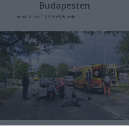
Budapesten
Írta:
KÉKVILLOGÓ
|
2026.05.25. hétfő