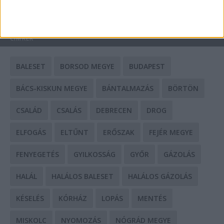
HIRDETÉS
CÍMKÉK
BALESET
BORSOD MEGYE
BUDAPEST
BÁCS-KISKUN MEGYE
BÁNTALMAZÁS
BÖRTÖN
CSALÁD
CSALÁS
DEBRECEN
DROG
ELFOGÁS
ELTŰNT
ERŐSZAK
FEJÉR MEGYE
FENYEGETÉS
GYILKOSSÁG
GYŐR
GÁZOLÁS
HALÁL
HALÁLOS BALESET
HALÁLOS GÁZOLÁS
KÉSELÉS
KÓRHÁZ
LOPÁS
MENTÉS
MISKOLC
NYOMOZÁS
NÓGRÁD MEGYE