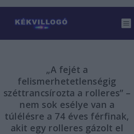
„A fejét a
felismerhetetlenségig
széttrancsírozta a rolleres” –
nem sok esélye van a
túlélésre a 74 éves férfinak,
akit egy rolleres gázolt el