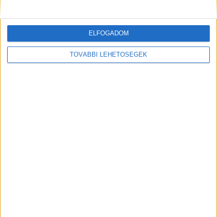
Kiemelt kép: helyszíni felvétel a gázolás után –
Forrás: Facebook/Kiss László
ELFOGADOM
TOVÁBBI LEHETŐSÉGEK
MEGOSZTÁS: