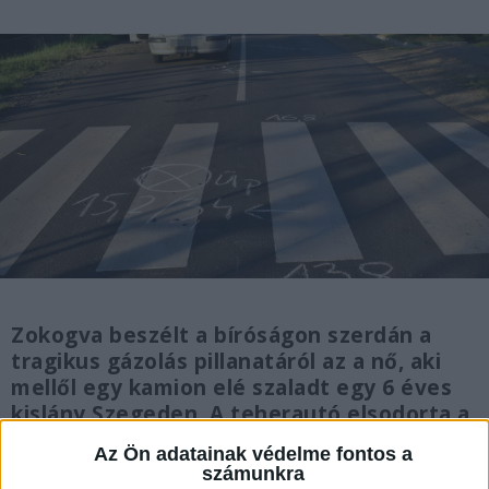
Zokogva beszélt a bíróságon szerdán a
tragikus gázolás pillanatáról az a nő, aki
mellől egy kamion elé szaladt egy 6 éves
kislány Szegeden. A teherautó elsodorta a
gyereket, aki szörnyethalt.
Az Ön adatainak védelme fontos a
számunkra