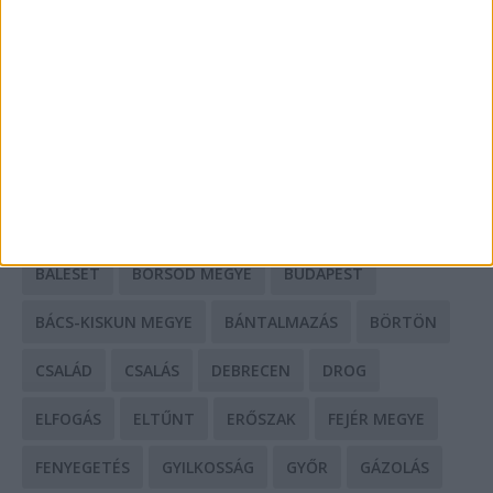
Mit tudnak a keleti e-bike-ok?
HIRDETÉS
CÍMKÉK
BALESET
BORSOD MEGYE
BUDAPEST
BÁCS-KISKUN MEGYE
BÁNTALMAZÁS
BÖRTÖN
CSALÁD
CSALÁS
DEBRECEN
DROG
ELFOGÁS
ELTŰNT
ERŐSZAK
FEJÉR MEGYE
FENYEGETÉS
GYILKOSSÁG
GYŐR
GÁZOLÁS