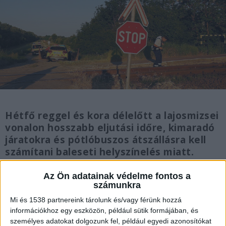
Hétfő reggel és kora délelőtt a lajosmizsei
vonalon hosszabb eljutási időre, kimaradó
járatokra és pótlóbuszos átszállásra kell
számítani baleseti helyszínelés miatt.
Az Ön adatainak védelme fontos a
számunkra
Mi és 1538 partnereink tárolunk és/vagy férünk hozzá
Autóval ütközött a vonat
információkhoz egy eszközön, például sütik formájában, és
személyes adatokat dolgozunk fel, például egyedi azonosítókat