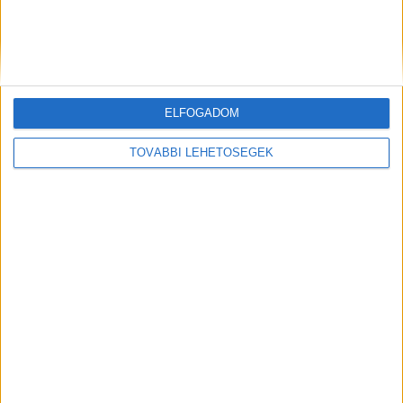
ELFOGADOM
Előző
Következő
TOVÁBBI LEHETŐSÉGEK
Sztárbox: Molnár Gusztáv
„Az édesapja is hasonló
olyan durván kiütötte
körülmények között hal meg”
ellenfelét, hogy Noé Viktor a
– újabb részletek derültek ki a
ring másik végén találta magát
Pilisben eltűnt 27 éves lány
halálának körülményeiről
FRISS CIKKEK
Hazaküldték a győri sürgősségi ügyeletről a
magas lázzal küzdő 3 éves gyermeket, pár óra
múlva a fürdőkádban halt meg