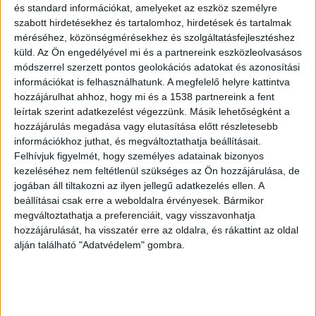
A Lajosmizséről 6:01-kor Kőbánya-Kispestre
és standard információkat, amelyeket az eszköz személyre
elindult S21-es vonat (2979) oldalának ütközött
szabott hirdetésekhez és tartalomhoz, hirdetések és tartalmak
méréséhez, közönségmérésekhez és szolgáltatásfejlesztéshez
egy autó egy andráskeresztes vasúti átjáróban
küld.
Az Ön engedélyével mi és a partnereink eszközleolvasásos
Táborfalván. A baleseti helyszínelés ideje alatt
módszerrel szerzett pontos geolokációs adatokat és azonosítási
információkat is felhasználhatunk. A megfelelő helyre kattintva
szünetel a forgalom Táborfalva és Lajosmizse
hozzájárulhat ahhoz, hogy mi és a 1538 partnereink a fent
között.
A Kékvillogó legfrissebb híreit ide
leírtak szerint adatkezelést végezzünk. Másik lehetőségként a
hozzájárulás megadása vagy elutasítása előtt részletesebb
kattintva éred el! A Facebookon már 341 ezernél
információkhoz juthat, és megváltoztathatja beállításait.
is többen követnek minket.
Felhívjuk figyelmét, hogy személyes adatainak bizonyos
kezeléséhez nem feltétlenül szükséges az Ön hozzájárulása, de
jogában áll tiltakozni az ilyen jellegű adatkezelés ellen. A
beállításai csak erre a weboldalra érvényesek. Bármikor
megváltoztathatja a preferenciáit, vagy visszavonhatja
hozzájárulását, ha visszatér erre az oldalra, és rákattint az oldal
alján található "Adatvédelem" gombra.