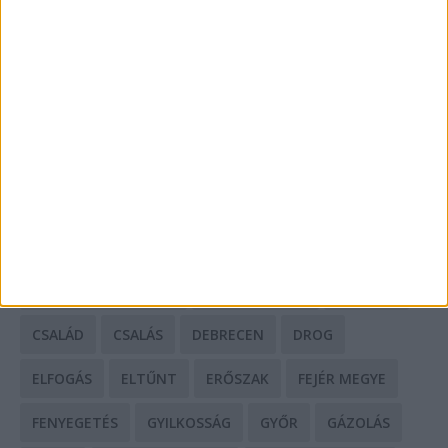
Mit tudnak a keleti e-bike-ok?
HIRDETÉS
CÍMKÉK
BALESET
BORSOD MEGYE
BUDAPEST
BÁCS-KISKUN MEGYE
BÁNTALMAZÁS
BÖRTÖN
CSALÁD
CSALÁS
DEBRECEN
DROG
ELFOGÁS
ELTŰNT
ERŐSZAK
FEJÉR MEGYE
FENYEGETÉS
GYILKOSSÁG
GYŐR
GÁZOLÁS