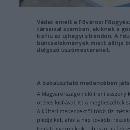
Vádat emelt a Fővárosi Főügyész
társaival szemben, akiknek a go
kisfiú az újhegyi strandon. A f
bűncselekmények miatt állítja b
dolgozó úszómestereket.
A babaúsztató medencében ját
A Magyarországon élő iráni asszony k
ötéves kisfiával. Itt a megbeszéltek s
A kültéri medencéktől több tíz méter 
plédjeiket, ahol a nap további részé
Ezalatt gyermekeik többször is felü