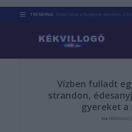
TRENDING:
Óriási razzia a budapesti piacokon, a kofá
Vízben fulladt eg
strandon, édesanyj
gyereket a
Írta:
KÉKVILLOGÓ