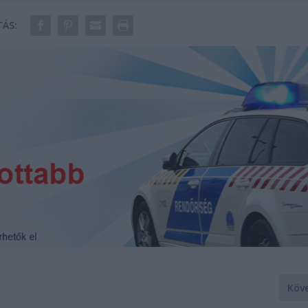
ÁS:
Köv