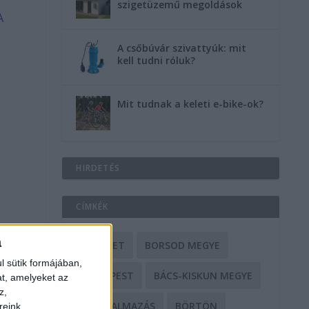
szigetüzemű megoldások
A
A csőbúvár szivattyúk: mit
kell tudni róluk?
Mit tudnak a keleti e-bike-ok?
HIRDETÉS
CÍMKÉK
a
BALESET
BORSOD MEGYE
l sütik formájában,
BUDAPEST
BÁCS-KISKUN MEGYE
at, amelyeket az
z,
BÁNTALMAZÁS
BÖRTÖN
reink