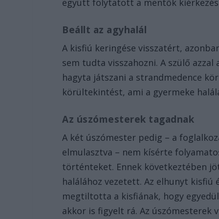
együtt folytatott a mentők kiérkezés
Beállt az agyhalál
A kisfiú keringése visszatért, azonba
sem tudta visszahozni. A szülő azzal
hagyta játszani a strandmedence körn
körültekintést, ami a gyermeke halál
Az úszómesterek tagadnak
A két úszómester pedig – a foglalkoz
elmulasztva – nem kísérte folyamat
történteket. Ennek következtében jöt
halálához vezetett. Az elhunyt kisfi
megtiltotta a kisfiának, hogy egyedü
akkor is figyelt rá. Az úszómesterek