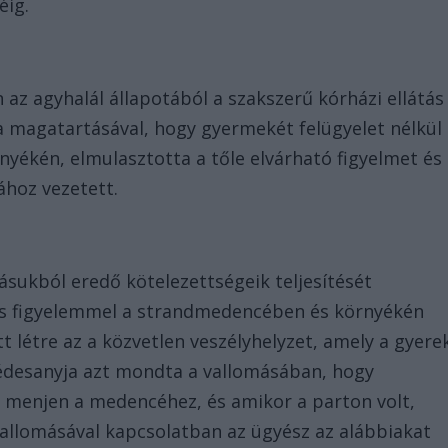
éig.
n az agyhalál állapotából a szakszerű kórházi ellátás
 a magatartásával, hogy gyermekét felügyelet nélkül
yékén, elmulasztotta a tőle elvárható figyelmet és
ához vezetett.
ásukból eredő kötelezettségeik teljesítését
os figyelemmel a strandmedencében és környékén
t létre az a közvetlen veszélyhelyzet, amely a gyere
ú édesanyja azt mondta a vallomásában, hogy
l menjen a medencéhez, és amikor a parton volt,
 vallomásával kapcsolatban az ügyész az alábbiakat