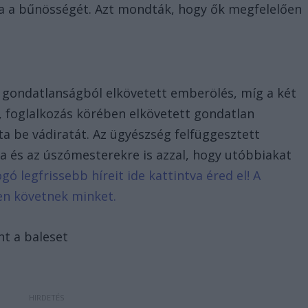
 a bűnösségét. Azt mondták, hogy ők megfelelően
n gondatlanságból elkövetett emberölés, míg a két
 foglalkozás körében elkövetett gondatlan
ta be vádiratát. Az ügyészség felfüggesztett
a és az úszómesterekre is azzal, hogy utóbbiakat
ogó legfrissebb híreit ide kattintva éred el! A
en követnek minket.
nt a baleset