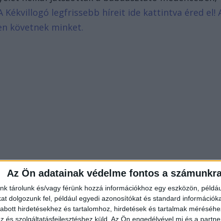
A Kékvillogó legfrissebb híreit ide kattintva éred el! 
en követnek minket.
Az Ön adatainak védelme fontos a számunkr
nk tárolunk és/vagy férünk hozzá információkhoz egy eszközön, példáu
t dolgozunk fel, például egyedi azonosítókat és standard információk
abott hirdetésekhez és tartalomhoz, hirdetések és tartalmak méréséhe
és szolgáltatásfejlesztéshez küld.
Az Ön engedélyével mi és a partne