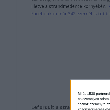
illetve a strandmedence környékén.
Facebookon már 342 ezernél is több
Mi és 1538 partnerei
és személyes adatoka
eszköz személyre sz
Lefordult a strandlabdáról
közönségmérésekhez 