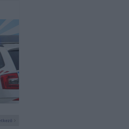
etkező