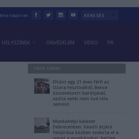
ettina napja van
HELYSZÍNEK
ÖNVÉDELEM
VIDEO
PR
FRISS CIKKEK
Eltűnt egy 21 éves férfi az
Ozora Fesztiválról, Bence
összeveszett barátjával,
azóta senki nem tud róla
semmit
Munkahelyi baleset
Debrecenben: Vasúti átjáró
felújítása közben sodorta el a
vonat a munkásokat, ketten