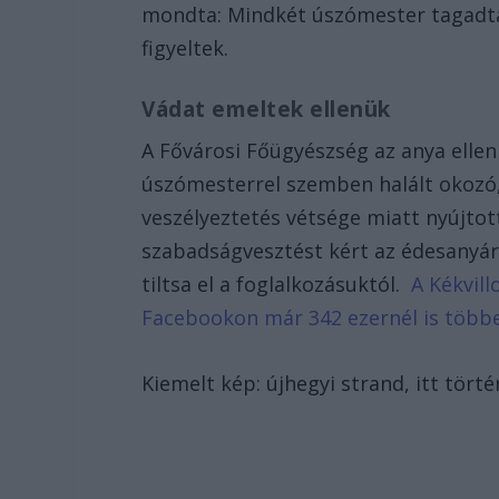
mondta: Mindkét úszómester tagadta
figyeltek.
Vádat emeltek ellenük
A Fővárosi Főügyészség az anya elle
úszómesterrel szemben halált okozó,
veszélyeztetés vétsége miatt nyújtot
szabadságvesztést kért az édesanyár
tiltsa el a foglalkozásuktól.
A Kékvill
Facebookon már 342 ezernél is több
Kiemelt kép: újhegyi strand, itt törté