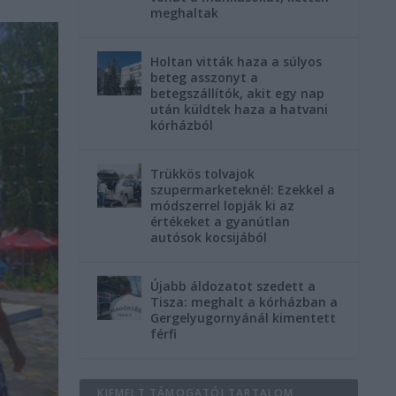
meghaltak
Holtan vitták haza a súlyos
beteg asszonyt a
betegszállítók, akit egy nap
után küldtek haza a hatvani
kórházból
Trükkös tolvajok
szupermarketeknél: Ezekkel a
módszerrel lopják ki az
értékeket a gyanútlan
autósok kocsijából
Újabb áldozatot szedett a
Tisza: meghalt a kórházban a
Gergelyugornyánál kimentett
férfi
KIEMELT TÁMOGATÓI TARTALOM