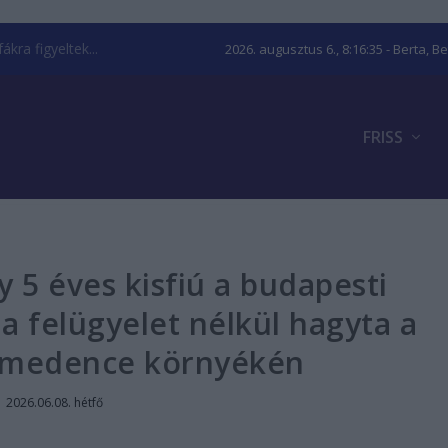
kra figyeltek...
2026. augusztus 6., 8:16:36
- Berta, B
FRISS
y 5 éves kisfiú a budapesti
a felügyelet nélkül hagyta a
 medence környékén
|
2026.06.08. hétfő