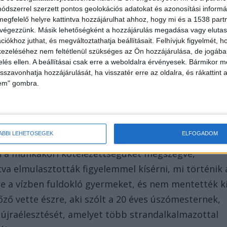
dszerrel szerzett pontos geolokációs adatokat és azonosítási informác
 ötéves kisfiú felnőtt személy felügyelete nélkül
megfelelő helyre kattintva hozzájárulhat ahhoz, hogy mi és a 1538 partne
trandlabdával beugrott a strandmedencébe. A vízbe
 végezzünk. Másik lehetőségként a hozzájárulás megadása vagy elutasí
iókhoz juthat, és megváltoztathatja beállításait.
Felhívjuk figyelmét, 
t alóla a labda, melynek következtében a kisgyerme
ezeléséhez nem feltétlenül szükséges az Ön hozzájárulása, de jogában 
dulatokkal próbált a felszínen maradni.
zelés ellen. A beállításai csak erre a weboldalra érvényesek. Bármikor m
isszavonhatja hozzájárulását, ha visszatér erre az oldalra, és rákattint a
lem" gombra.
áttak
ÁBBI LEHETŐSÉGEK
ELFOGADOM
 testvérpár egymást felváltva látta el az
n a munkaköri kötelezettségüket megszegve,
va elmulasztották figyelemmel kísérni, mi történik 
e a vízben fuldokló gyermeket, és nem mentették k
ő vette észre, aki szólt a 20 éves úszómesternek,
 újraélesztését, amelyet több strandalkalmazottal