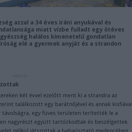
ség azzal a 34 éves iráni anyukával és
ndatlansága miatt vízbe fulladt egy ötéves
őügyészség halálos kimenetelű gondatlan
íróság elé a gyermek anyját és a strandon
szottak
ereken két évvel ezelőtt ment ki a strandra az
zerint találkozott egy barátnőjével és annak kisfiával
távolságra, egy füves területen terítették le a
ben nagyrészt együtt tartózkodtak és beszélgettek.
gyelet nélkül játszottak a babaúsztató medencében,