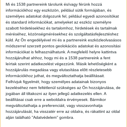
vezetett.
Mi és 1538 partnereink tárolunk és/vagy férünk hozzá
információkhoz egy eszközön, például sütik formájában, és
személyes adatokat dolgozunk fel, például egyedi azonosítókat
és standard információkat, amelyeket az eszköz személyre
szabott hirdetésekhez és tartalomhoz, hirdetések és tartalmak
méréséhez, közönségmérésekhez és szolgáltatásfejlesztéshez
Meghalt egy nő
küld.
Az Ön engedélyével mi és a partnereink eszközleolvasásos
A vétlen sofőr olyan súlyos sérüléseket
módszerrel szerzett pontos geolokációs adatokat és azonosítási
információkat is felhasználhatunk. A megfelelő helyre kattintva
szenvedett, hogy hiába dolgoztak rajta a mentők
hozzájárulhat ahhoz, hogy mi és a 1538 partnereink a fent
közel egy órán át, már nem tudták megmenteni.
leírtak szerint adatkezelést végezzünk. Másik lehetőségként a
hozzájárulás megadása vagy elutasítása előtt részletesebb
A balesetet okozó férfit súlyos állapotban vitték
információkhoz juthat, és megváltoztathatja beállításait.
kórházba. A
Tények információi szerint
, a
Felhívjuk figyelmét, hogy személyes adatainak bizonyos
vétkes sofőr egy középkorú férfi videótelefonált
kezeléséhez nem feltétlenül szükséges az Ön hozzájárulása, de
jogában áll tiltakozni az ilyen jellegű adatkezelés ellen. A
és vezetés közben átsodródott a szembe sávba,
beállításai csak erre a weboldalra érvényesek. Bármikor
ekkor történt az ütközés.
A Kékvillogó
megváltoztathatja a preferenciáit, vagy visszavonhatja
hozzájárulását, ha visszatér erre az oldalra, és rákattint az oldal
legfrissebb híreit ide kattintva éred el! A
alján található "Adatvédelem" gombra.
Facebookon már 341 ezernél is többen követnek