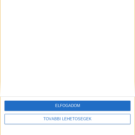
A Facebookon már 341 ezernél is többen
követnek minket.
Kiemelt kép: illusztráció
MEGOSZTÁS:
ELFOGADOM
TOVÁBBI LEHETŐSÉGEK