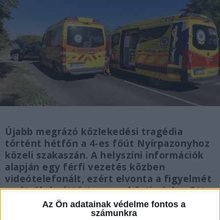
Újabb megrázó közlekedési tragédia
történt hétfőn a 4-es főút Nyírpazonyhoz
közeli szakaszán. A helyszíni információk
alapján egy férfi vezetés közben
videótelefonált, ezért elvonta a figyelmét
az útról, és áttért a szemközti sávba. Ott
frontálisan ütközött egy szabályosan
Az Ön adatainak védelme fontos a
haladó személyautóval, amelyet egy nő
számunkra