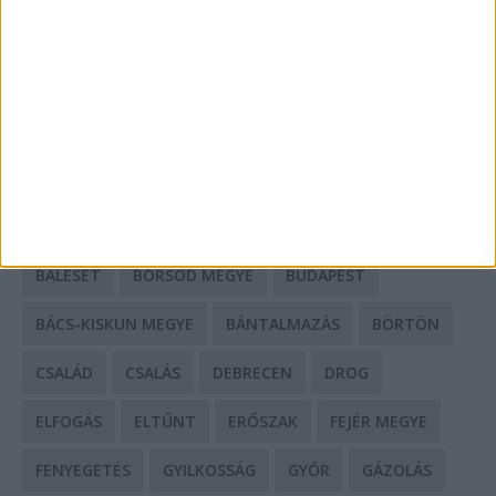
Mit tudnak a keleti e-bike-ok?
HIRDETÉS
CÍMKÉK
BALESET
BORSOD MEGYE
BUDAPEST
BÁCS-KISKUN MEGYE
BÁNTALMAZÁS
BÖRTÖN
CSALÁD
CSALÁS
DEBRECEN
DROG
ELFOGÁS
ELTŰNT
ERŐSZAK
FEJÉR MEGYE
FENYEGETÉS
GYILKOSSÁG
GYŐR
GÁZOLÁS