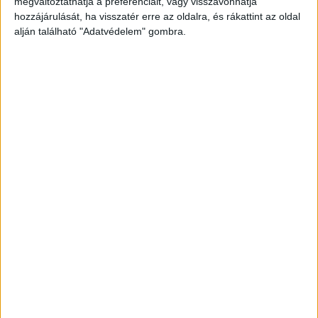
megváltoztathatja a preferenciáit, vagy visszavonhatja
emberre, ha veszélyben érzi magát, különben fél
hozzájárulását, ha visszatér erre az oldalra, és rákattint az oldal
alján található "Adatvédelem" gombra.
az embertől, elkerüli.
A Kékvillogó legfrissebb
híreit ide kattintva éred el! A Facebookon már
341 ezernél is többen követnek minket.