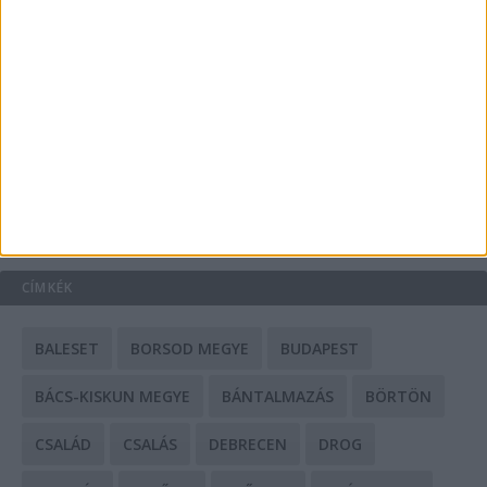
A csőbúvár szivattyúk: mit kell tudni róluk?
Mit tudnak a keleti e-bike-ok?
HIRDETÉS
CÍMKÉK
BALESET
BORSOD MEGYE
BUDAPEST
BÁCS-KISKUN MEGYE
BÁNTALMAZÁS
BÖRTÖN
CSALÁD
CSALÁS
DEBRECEN
DROG