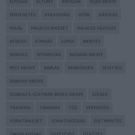
ELFOGÁS
ELTŰNT
ERŐSZAK
FEJÉR MEGYE
FENYEGETÉS
GYILKOSSÁG
GYŐR
GÁZOLÁS
HALÁL
HALÁLOS BALESET
HALÁLOS GÁZOLÁS
KÉSELÉS
KÓRHÁZ
LOPÁS
MENTÉS
MISKOLC
NYOMOZÁS
NÓGRÁD MEGYE
PEST MEGYE
RABLÁS
RENDŐRSÉG
SEGÍTSÉG
SOMOGY MEGYE
SZABOLCS-SZATMÁR-BEREG MEGYE
SZEGED
TRAGÉDIA
TÁMADÁS
TŰZ
VEREKEDÉS
VONATBALESET
VONATGÁZOLÁS
ÉLETMENTÉS
ÖNGYILKOSSÁG
ÜGYÉSZSÉG
ÜTKÖZÉS