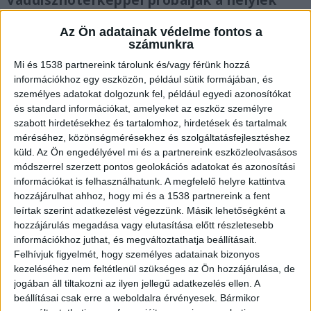
vaddisznótérképpel próbálják a helyiek
segíteni a városlakókat, hogy hol, mikor
bukkant fel utoljára vad a településen. A
Az Ön adatainak védelme fontos a
számunkra
polgármester szerint a településen ével
óta gondot jelentenek a vaddisznók, de
Mi és 1538 partnereink tárolunk és/vagy férünk hozzá
információkhoz egy eszközön, például sütik formájában, és
hiába kértek segítséget a minisztériumtól,
személyes adatokat dolgozunk fel, például egyedi azonosítókat
nem kaptak.
és standard információkat, amelyeket az eszköz személyre
szabott hirdetésekhez és tartalomhoz, hirdetések és tartalmak
méréséhez, közönségmérésekhez és szolgáltatásfejlesztéshez
küld.
Az Ön engedélyével mi és a partnereink eszközleolvasásos
módszerrel szerzett pontos geolokációs adatokat és azonosítási
Rátámadt a vaddisznó
információkat is felhasználhatunk. A megfelelő helyre kattintva
hozzájárulhat ahhoz, hogy mi és a 1538 partnereink a fent
Balatonalmádiban a Malomvölgyben pénteken
leírtak szerint adatkezelést végezzünk. Másik lehetőségként a
egy sérült vaddisznó támadt egy idős férfire. A
hozzájárulás megadása vagy elutasítása előtt részletesebb
információkhoz juthat, és megváltoztathatja beállításait.
vad kirohant az erdőből, ledöntötte a férfit, egy
Felhívjuk figyelmét, hogy személyes adatainak bizonyos
jókora darabot kiharapott a kezéből és a lábán is
kezeléséhez nem feltétlenül szükséges az Ön hozzájárulása, de
jogában áll tiltakozni az ilyen jellegű adatkezelés ellen. A
súlyos sérüléseket okozott – műteni kellett. A
beállításai csak erre a weboldalra érvényesek. Bármikor
szakértők szerint a vaddisznó csak akkor támad