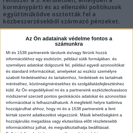
rendszer a 3. kerületben, amelyben a
kormánypárti és az ellenzéki politikusok
együttműködve osztották fel a
közbeszerzésekből származó pénzeket.
Az Ön adatainak védelme fontos a
számunkra
Mi és 1538 partnereink tárolunk és/vagy férünk hozzá
Vádalkut kötött
információkhoz egy eszközön, például sütik formájában, és
személyes adatokat dolgozunk fel, például egyedi azonosítókat
A Telex információi szerint Czeglédy Gergő, a 3.
és standard információkat, amelyeket az eszköz személyre
kerület korábbi szocialista alpolgármestere az
szabott hirdetésekhez és tartalomhoz, hirdetések és tartalmak
ügyészséggel kötött vádalku keretében
méréséhez, közönségmérésekhez és szolgáltatásfejlesztéshez
küld.
Az Ön engedélyével mi és a partnereink eszközleolvasásos
részletes, beismerő vallomást tett. Állítása
módszerrel szerzett pontos geolokációs adatokat és azonosítási
szerint a kerületben éveken keresztül olyan jól
információkat is felhasználhatunk. A megfelelő helyre kattintva
hozzájárulhat ahhoz, hogy mi és a 1538 partnereink a fent
szervezett korrupciós gépezet működött,
leírtak szerint adatkezelést végezzünk. Másik lehetőségként a
amelyben fideszes és MSZP-s politikai szereplők
hozzájárulás megadása vagy elutasítása előtt részletesebb
információkhoz juthat, és megváltoztathatja beállításait.
közösen, szervezett formában részesültek a