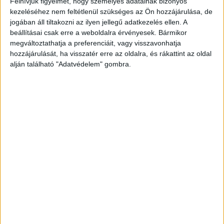
Felhívjuk figyelmét, hogy személyes adatainak bizonyos
közbeszerzési eljárásokból származó
kezeléséhez nem feltétlenül szükséges az Ön hozzájárulása, de
visszaosztásokból.
Kékvillogó legfrissebb híreit
jogában áll tiltakozni az ilyen jellegű adatkezelés ellen. A
beállításai csak erre a weboldalra érvényesek. Bármikor
ide kattintva éred el! A Facebookon már 341
megváltoztathatja a preferenciáit, vagy visszavonhatja
ezernél is többen követnek minket.
hozzájárulását, ha visszatér erre az oldalra, és rákattint az oldal
alján található "Adatvédelem" gombra.