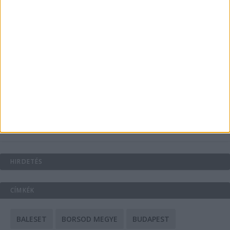
Energiát függetlenül: szigetüzemű megoldások
A csőbúvár szivattyúk: mit kell tudni róluk?
Mit tudnak a keleti e-bike-ok?
HIRDETÉS
CÍMKÉK
BALESET
BORSOD MEGYE
BUDAPEST