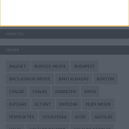
Mit tudnak a keleti e-bike-ok?
HIRDETÉS
CÍMKÉK
BALESET
BORSOD MEGYE
BUDAPEST
BÁCS-KISKUN MEGYE
BÁNTALMAZÁS
BÖRTÖN
CSALÁD
CSALÁS
DEBRECEN
DROG
ELFOGÁS
ELTŰNT
ERŐSZAK
FEJÉR MEGYE
FENYEGETÉS
GYILKOSSÁG
GYŐR
GÁZOLÁS