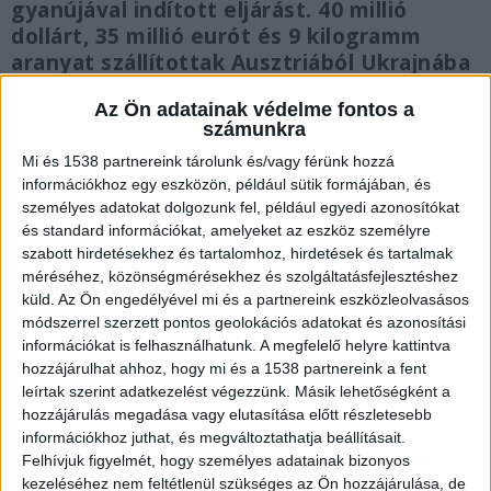
gyanújával indított eljárást. 40 millió
dollárt, 35 millió eurót és 9 kilogramm
aranyat szállítottak Ausztriából Ukrajnába
Magyarországon keresztül. A szállítmányt
Az Ön adatainak védelme fontos a
a magyar hatóságok lefoglalták. A hét
számunkra
ukrán állampolgárt kiutasították
Mi és 1538 partnereink tárolunk és/vagy férünk hozzá
Magyarországról. Orbán Viktor az akció
információkhoz egy eszközön, például sütik formájában, és
előtt egy nappal az ATV-ben, Rónai
személyes adatokat dolgozunk fel, például egyedi azonosítókat
Egonnak azt mondta, az ukránok pénzelik
és standard információkat, amelyeket az eszköz személyre
a TISZA pártot.
FRISS!
Elszámoltatás:
szabott hirdetésekhez és tartalomhoz, hirdetések és tartalmak
Magyar Péter szerint Orbán kézi
méréséhez, közönségmérésekhez és szolgáltatásfejlesztéshez
vezérléssel irányította a szervek
küld.
Az Ön engedélyével mi és a partnereink eszközleolvasásos
munkáját, vállalnia kell a felelősséget az
módszerrel szerzett pontos geolokációs adatokat és azonosítási
információkat is felhasználhatunk. A megfelelő helyre kattintva
ukrán pénzszállító rajtaütése miatt
hozzájárulhat ahhoz, hogy mi és a 1538 partnereink a fent
leírtak szerint adatkezelést végezzünk. Másik lehetőségként a
hozzájárulás megadása vagy elutasítása előtt részletesebb
információkhoz juthat, és megváltoztathatja beállításait.
Felhívjuk figyelmét, hogy személyes adatainak bizonyos
Szijjártó bűncselekményről beszélt
kezeléséhez nem feltétlenül szükséges az Ön hozzájárulása, de