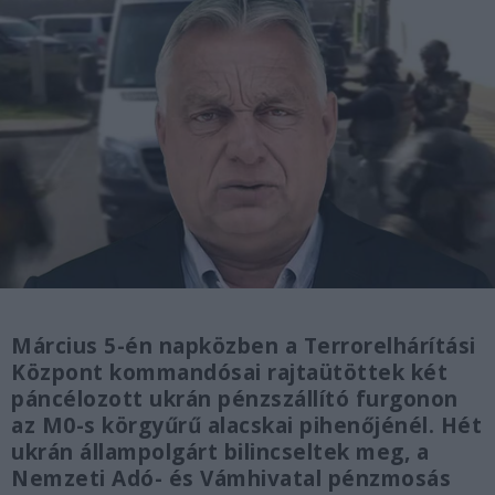
Március 5-én napközben a Terrorelhárítási
Központ kommandósai rajtaütöttek két
páncélozott ukrán pénzszállító furgonon
az M0-s körgyűrű alacskai pihenőjénél. Hét
ukrán állampolgárt bilincseltek meg, a
Nemzeti Adó- és Vámhivatal pénzmosás