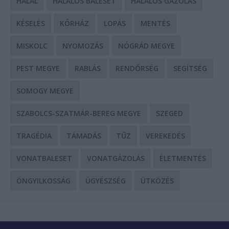
HALÁL
HALÁLOS BALESET
HALÁLOS GÁZOLÁS
KÉSELÉS
KÓRHÁZ
LOPÁS
MENTÉS
MISKOLC
NYOMOZÁS
NÓGRÁD MEGYE
PEST MEGYE
RABLÁS
RENDŐRSÉG
SEGÍTSÉG
SOMOGY MEGYE
SZABOLCS-SZATMÁR-BEREG MEGYE
SZEGED
TRAGÉDIA
TÁMADÁS
TŰZ
VEREKEDÉS
VONATBALESET
VONATGÁZOLÁS
ÉLETMENTÉS
ÖNGYILKOSSÁG
ÜGYÉSZSÉG
ÜTKÖZÉS