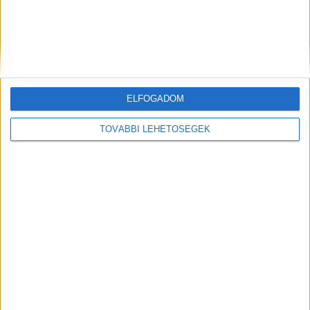
babát nagy erővel a földhöz vagy a falhoz
csapták. Az anyát végül letartóztatták.
A
Kékvillogó legfrissebb híreit ide kattintva éred el!
A Facebookon már 342 ezernél is többen
követnek minket.
ELFOGADOM
Kiemelt kép: illusztráció
TOVÁBBI LEHETŐSÉGEK
MEGOSZTÁS: