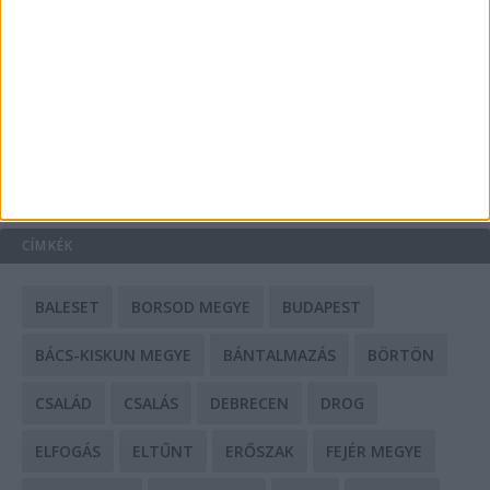
Mit tudnak a keleti e-bike-ok?
HIRDETÉS
CÍMKÉK
BALESET
BORSOD MEGYE
BUDAPEST
BÁCS-KISKUN MEGYE
BÁNTALMAZÁS
BÖRTÖN
CSALÁD
CSALÁS
DEBRECEN
DROG
ELFOGÁS
ELTŰNT
ERŐSZAK
FEJÉR MEGYE