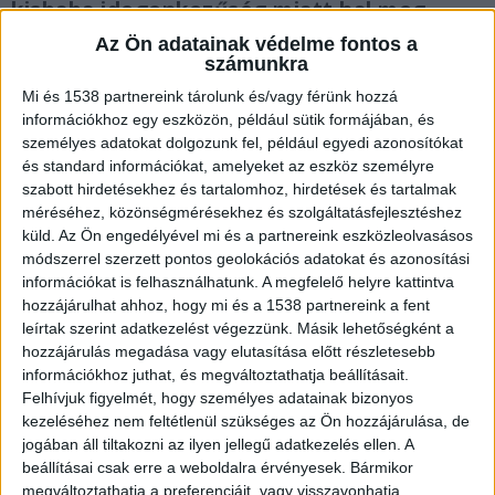
kisbaba idegenkezűség miatt hal meg.
Az Ön adatainak védelme fontos a
számunkra
Mi és 1538 partnereink tárolunk és/vagy férünk hozzá
információkhoz egy eszközön, például sütik formájában, és
Elhunyt egy csecsemő
személyes adatokat dolgozunk fel, például egyedi azonosítókat
és standard információkat, amelyeket az eszköz személyre
A rendőrséghez kedd délután érkezett bejelentés
szabott hirdetésekhez és tartalomhoz, hirdetések és tartalmak
arról, hogy egy terézvárosi lakásban elhunyt egy
méréséhez, közönségmérésekhez és szolgáltatásfejlesztéshez
küld.
Az Ön engedélyével mi és a partnereink eszközleolvasásos
csecsemő. A helyszínre érkező mentők már csak
módszerrel szerzett pontos geolokációs adatokat és azonosítási
a halál tényét tudták megállapítani.
A Kékvillogó
információkat is felhasználhatunk. A megfelelő helyre kattintva
legfrissebb híreit ide kattintva éred el! A
hozzájárulhat ahhoz, hogy mi és a 1538 partnereink a fent
leírtak szerint adatkezelést végezzünk. Másik lehetőségként a
Facebookon már 342 ezernél is többen követnek
hozzájárulás megadása vagy elutasítása előtt részletesebb
minket.
információkhoz juthat, és megváltoztathatja beállításait.
Felhívjuk figyelmét, hogy személyes adatainak bizonyos
kezeléséhez nem feltétlenül szükséges az Ön hozzájárulása, de
jogában áll tiltakozni az ilyen jellegű adatkezelés ellen. A
beállításai csak erre a weboldalra érvényesek. Bármikor
megváltoztathatja a preferenciáit, vagy visszavonhatja