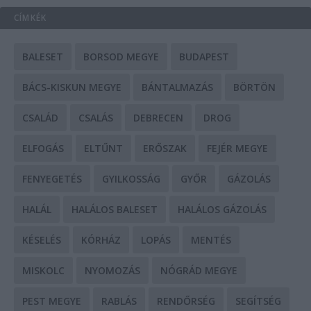
CÍMKÉK
BALESET
BORSOD MEGYE
BUDAPEST
BÁCS-KISKUN MEGYE
BÁNTALMAZÁS
BÖRTÖN
CSALÁD
CSALÁS
DEBRECEN
DROG
ELFOGÁS
ELTŰNT
ERŐSZAK
FEJÉR MEGYE
FENYEGETÉS
GYILKOSSÁG
GYŐR
GÁZOLÁS
HALÁL
HALÁLOS BALESET
HALÁLOS GÁZOLÁS
KÉSELÉS
KÓRHÁZ
LOPÁS
MENTÉS
MISKOLC
NYOMOZÁS
NÓGRÁD MEGYE
PEST MEGYE
RABLÁS
RENDŐRSÉG
SEGÍTSÉG