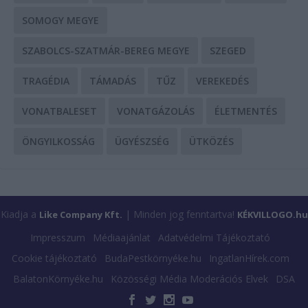
SOMOGY MEGYE
SZABOLCS-SZATMÁR-BEREG MEGYE
SZEGED
TRAGÉDIA
TÁMADÁS
TŰZ
VEREKEDÉS
VONATBALESET
VONATGÁZOLÁS
ÉLETMENTÉS
ÖNGYILKOSSÁG
ÜGYÉSZSÉG
ÜTKÖZÉS
Kiadja a
| Minden jog fenntartva!
Like Company Kft.
KÉKVILLOGO.hu
Impresszum
Médiaajánlat
Adatvédelmi Tájékoztató
Cookie tájékoztató
BudaPestkörnyéke.hu
IngatlanHírek.com
BalatonKörnyéke.hu
Közösségi Média Moderációs Elvek
DSA