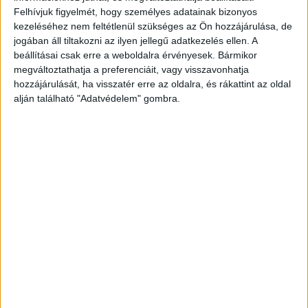
Felhívjuk figyelmét, hogy személyes adatainak bizonyos
állampolgárt, köztük egy egykori ukrán
kezeléséhez nem feltétlenül szükséges az Ön hozzájárulása, de
titkosszolgálati tábornokot, és két páncélozott
jogában áll tiltakozni az ilyen jellegű adatkezelés ellen. A
beállításai csak erre a weboldalra érvényesek. Bármikor
pénzszállító autót állított elő, amelyek
megváltoztathatja a preferenciáit, vagy visszavonhatja
Ausztriából tervezetten Ukrajnába, összesen 40
hozzájárulását, ha visszatér erre az oldalra, és rákattint az oldal
millió dollárt, 35 millió eurót és 9
alján található "Adatvédelem" gombra.
kilogrammaranyat szállított – közölte a NAV.
A
Kékvillogó legfrissebb híreit ide kattintva éred el!
A Facebookon már 341 ezernél is többen
követnek minket.