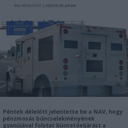
Írta:
KÉKVILLOGÓ
|
2026.03.06. péntek
Péntek délelőtt jelentette be a NAV, hogy
pénzmosás bűncselekményének
gyanújával folytat büntetőeljárást a