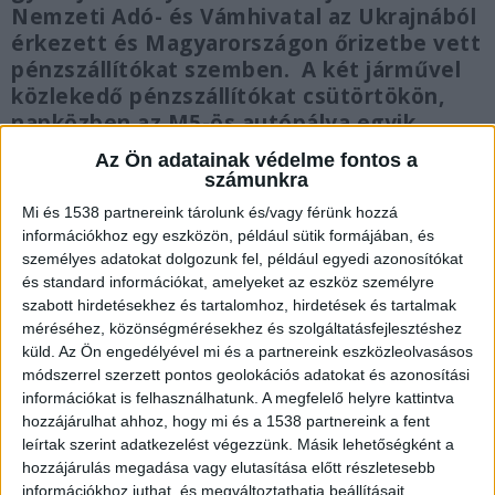
Nemzeti Adó- és Vámhivatal az Ukrajnából
érkezett és Magyarországon őrizetbe vett
pénzszállítókat szemben. A két járművel
közlekedő pénzszállítókat csütörtökön,
napközben az M5-ös autópálya egyik
benzinkútjánál fogta el a Terrorelhárítási
Az Ön adatainak védelme fontos a
Központ. FRISS!
Rajtaütés a MOL-kúton:
számunkra
videón, ahogyan a TEK kommandósai
Mi és 1538 partnereink tárolunk és/vagy férünk hozzá
lekapcsolják a milliárdokat szállító
információkhoz egy eszközön, például sütik formájában, és
járművet
személyes adatokat dolgozunk fel, például egyedi azonosítókat
és standard információkat, amelyeket az eszköz személyre
szabott hirdetésekhez és tartalomhoz, hirdetések és tartalmak
méréséhez, közönségmérésekhez és szolgáltatásfejlesztéshez
küld.
Az Ön engedélyével mi és a partnereink eszközleolvasásos
módszerrel szerzett pontos geolokációs adatokat és azonosítási
Lecsaptak a pénzszállítókra
információkat is felhasználhatunk. A megfelelő helyre kattintva
A Nemzeti Adó- és Vámhivatal pénzmosás
hozzájárulhat ahhoz, hogy mi és a 1538 partnereink a fent
leírtak szerint adatkezelést végezzünk. Másik lehetőségként a
bűncselekmény gyanújával
hozzájárulás megadása vagy elutasítása előtt részletesebb
folytat büntetőeljárást. 2026.03.05-én hét ukrán
információkhoz juthat, és megváltoztathatja beállításait.