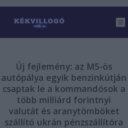
Új fejlemény: az M5-ös
autópálya egyik benzinkútján
csaptak le a kommandósok a
több milliárd forintnyi
valutát és aranytömböket
szállító ukrán pénzszállítóra