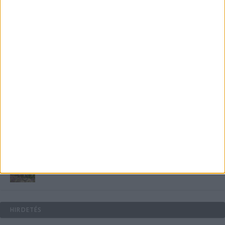
Miért fáj gyakrabban a nők csípője? – A válasz a
medencében rejlik
B-vitamin komplex és folsav: szükséged van rá?
Energiát függetlenül: szigetüzemű megoldások
A csőbúvár szivattyúk: mit kell tudni róluk?
Mit tudnak a keleti e-bike-ok?
HIRDETÉS