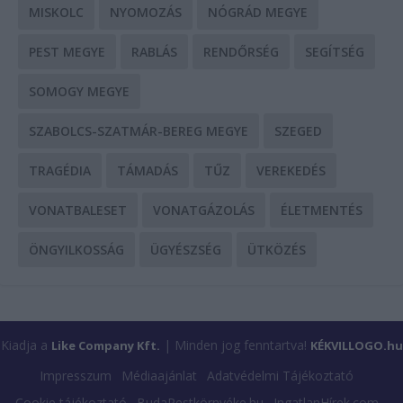
MISKOLC
NYOMOZÁS
NÓGRÁD MEGYE
PEST MEGYE
RABLÁS
RENDŐRSÉG
SEGÍTSÉG
SOMOGY MEGYE
SZABOLCS-SZATMÁR-BEREG MEGYE
SZEGED
TRAGÉDIA
TÁMADÁS
TŰZ
VEREKEDÉS
VONATBALESET
VONATGÁZOLÁS
ÉLETMENTÉS
ÖNGYILKOSSÁG
ÜGYÉSZSÉG
ÜTKÖZÉS
Kiadja a
| Minden jog fenntartva!
Like Company Kft.
KÉKVILLOGO.hu
Impresszum
Médiaajánlat
Adatvédelmi Tájékoztató
Cookie tájékoztató
BudaPestkörnyéke.hu
IngatlanHírek.com