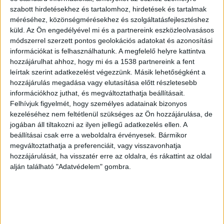
szabott hirdetésekhez és tartalomhoz, hirdetések és tartalmak
méréséhez, közönségmérésekhez és szolgáltatásfejlesztéshez
küld.
Az Ön engedélyével mi és a partnereink eszközleolvasásos
módszerrel szerzett pontos geolokációs adatokat és azonosítási
Novemberben tűnt el
információkat is felhasználhatunk. A megfelelő helyre kattintva
hozzájárulhat ahhoz, hogy mi és a 1538 partnereink a fent
Az 51 éves Barcza Lőrinc veszprémi tartózkodási
leírtak szerint adatkezelést végezzünk. Másik lehetőségként a
címéről ismeretlen helyre távozott, november 7-
hozzájárulás megadása vagy elutasítása előtt részletesebb
e után nem adott életjelet magáról. Mint
információkhoz juthat, és megváltoztathatja beállításait.
Felhívjuk figyelmét, hogy személyes adatainak bizonyos
kiderült, az eltűnt férfi gépjárművezetőként
kezeléséhez nem feltétlenül szükséges az Ön hozzájárulása, de
teljesített szolgálatot a Veszprém Vármegyei
jogában áll tiltakozni az ilyen jellegű adatkezelés ellen. A
beállításai csak erre a weboldalra érvényesek. Bármikor
Büntetés-végrehajtási Intézetben.
megváltoztathatja a preferenciáit, vagy visszavonhatja
hozzájárulását, ha visszatér erre az oldalra, és rákattint az oldal
alján található "Adatvédelem" gombra.