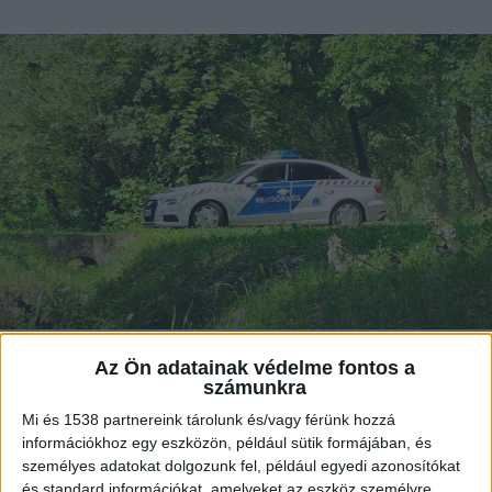
Az Ön adatainak védelme fontos a
Holtan találtak rá az 51 éves B. Lőrincre. A
számunkra
férfi még novemberben tűnt el
Mi és 1538 partnereink tárolunk és/vagy férünk hozzá
Veszprémből. B. Lőrinc a helyi börtönben
információkhoz egy eszközön, például sütik formájában, és
dolgozott.
személyes adatokat dolgozunk fel, például egyedi azonosítókat
és standard információkat, amelyeket az eszköz személyre