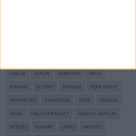
HIRDETÉS
CÍMKÉK
BALESET
BORSOD MEGYE
BUDAPEST
BÁCS-KISKUN MEGYE
BÁNTALMAZÁS
BÖRTÖN
CSALÁD
CSALÁS
DEBRECEN
DROG
ELFOGÁS
ELTŰNT
ERŐSZAK
FEJÉR MEGYE
FENYEGETÉS
GYILKOSSÁG
GYŐR
GÁZOLÁS
HALÁL
HALÁLOS BALESET
HALÁLOS GÁZOLÁS
KÉSELÉS
KÓRHÁZ
LOPÁS
MENTÉS