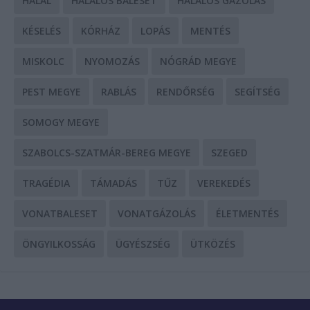
HALÁL
HALÁLOS BALESET
HALÁLOS GÁZOLÁS
KÉSELÉS
KÓRHÁZ
LOPÁS
MENTÉS
MISKOLC
NYOMOZÁS
NÓGRÁD MEGYE
PEST MEGYE
RABLÁS
RENDŐRSÉG
SEGÍTSÉG
SOMOGY MEGYE
SZABOLCS-SZATMÁR-BEREG MEGYE
SZEGED
TRAGÉDIA
TÁMADÁS
TŰZ
VEREKEDÉS
VONATBALESET
VONATGÁZOLÁS
ÉLETMENTÉS
ÖNGYILKOSSÁG
ÜGYÉSZSÉG
ÜTKÖZÉS