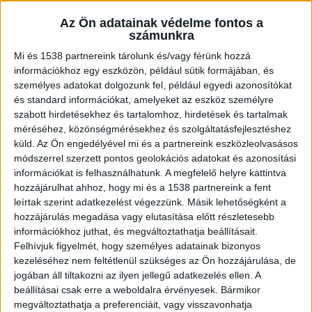
Az Ön adatainak védelme fontos a
számunkra
10 kilométeres torlódás
Mi és 1538 partnereink tárolunk és/vagy férünk hozzá
információkhoz egy eszközön, például sütik formájában, és
A határ felé vezető oldalon a 10 km-t meghaladó
személyes adatokat dolgozunk fel, például egyedi azonosítókat
lassulás, szakaszos torlódás kihat az M0-s autóút
és standard információkat, amelyeket az eszköz személyre
szabott hirdetésekhez és tartalomhoz, hirdetések és tartalmak
forgalmára is, ahol az M1-es felé 2-3 km-en
méréséhez, közönségmérésekhez és szolgáltatásfejlesztéshez
araszolnak a gépjárművek. A főváros felé vezető
küld.
Az Ön engedélyével mi és a partnereink eszközleolvasásos
módszerrel szerzett pontos geolokációs adatokat és azonosítási
oldalon a 40-es és a 20-as km között lassulás,
információkat is felhasználhatunk. A megfelelő helyre kattintva
szakaszos torlódás alakult ki.
A Kékvillogó
hozzájárulhat ahhoz, hogy mi és a 1538 partnereink a fent
leírtak szerint adatkezelést végezzünk. Másik lehetőségként a
legfrissebb híreit ide kattintva éred el! A
hozzájárulás megadása vagy elutasítása előtt részletesebb
Facebookon már 342 ezernél is többen követnek
információkhoz juthat, és megváltoztathatja beállításait.
minket.
Felhívjuk figyelmét, hogy személyes adatainak bizonyos
kezeléséhez nem feltétlenül szükséges az Ön hozzájárulása, de
jogában áll tiltakozni az ilyen jellegű adatkezelés ellen. A
beállításai csak erre a weboldalra érvényesek. Bármikor
megváltoztathatja a preferenciáit, vagy visszavonhatja