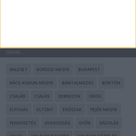
Mit tudnak a keleti e-bike-ok?
HIRDETÉS
CÍMKÉK
BALESET
BORSOD MEGYE
BUDAPEST
BÁCS-KISKUN MEGYE
BÁNTALMAZÁS
BÖRTÖN
CSALÁD
CSALÁS
DEBRECEN
DROG
ELFOGÁS
ELTŰNT
ERŐSZAK
FEJÉR MEGYE
FENYEGETÉS
GYILKOSSÁG
GYŐR
GÁZOLÁS