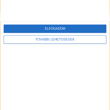
A Tatabányáról a Déli pályaudvarra 6:38-kor és
7:38-kor induló S10-es vonat (4417, 4437) nem
közlekedik.
ELFOGADOM
Kiemelt kép: illusztráció
TOVÁBBI LEHETŐSÉGEK
MEGOSZTÁS: