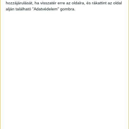
hozzájárulását, ha visszatér erre az oldalra, és rákattint az oldal
alján található "Adatvédelem" gombra.
Lezárták a terelősávot
Az M1-es autópályán, Komárom térségében, a
Hegyeshalom felé vezető oldalon, a 85-ös és a 96-
os km közötti szakaszon, a kiépített terelésben,
az átterelt sávot munkavégzés miatt lezárták.