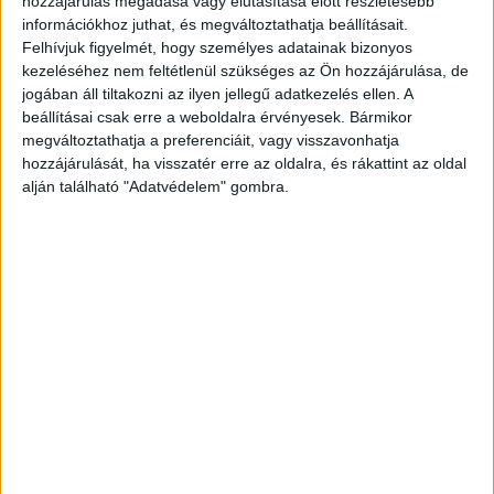
hozzájárulás megadása vagy elutasítása előtt részletesebb
információkhoz juthat, és megváltoztathatja beállításait.
Felhívjuk figyelmét, hogy személyes adatainak bizonyos
kezeléséhez nem feltétlenül szükséges az Ön hozzájárulása, de
jogában áll tiltakozni az ilyen jellegű adatkezelés ellen. A
beállításai csak erre a weboldalra érvényesek. Bármikor
megváltoztathatja a preferenciáit, vagy visszavonhatja
hozzájárulását, ha visszatér erre az oldalra, és rákattint az oldal
alján található "Adatvédelem" gombra.
Ceglédi vonal
A Ceglédi fővonalon jelentősen hosszabb
menetidőre, pótlóbuszos közlekedésre kell
számítani a vihar okozta károk miatt. A helyzet
tisztázásáig, a károk felméréséig a