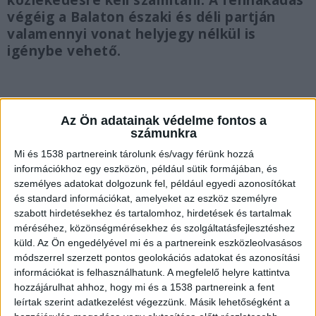
közlekedésre kell számítani. A fennakadás
végéig a Balaton északi és déli partján
valamennyi vonat helyjegy nélkül is
igénybe vehető.
Az Ön adatainak védelme fontos a
Győri fővonal
számunkra
Mi és 1538 partnereink tárolunk és/vagy férünk hozzá
A győri fővonalon Bicske és Kelenföld között
információkhoz egy eszközön, például sütik formájában, és
pótlóbuszos közlekedésre kell számítani, a
személyes adatokat dolgozunk fel, például egyedi azonosítókat
pótlóbuszok fokozatosan állnak forgalomba.
A
és standard információkat, amelyeket az eszköz személyre
szabott hirdetésekhez és tartalomhoz, hirdetések és tartalmak
Kékvillogó legfrissebb híreit ide kattintva éred el!
méréséhez, közönségmérésekhez és szolgáltatásfejlesztéshez
A Facebookon már 342 ezernél is többen
küld.
Az Ön engedélyével mi és a partnereink eszközleolvasásos
módszerrel szerzett pontos geolokációs adatokat és azonosítási
követnek minket.
információkat is felhasználhatunk. A megfelelő helyre kattintva
hozzájárulhat ahhoz, hogy mi és a 1538 partnereink a fent
leírtak szerint adatkezelést végezzünk. Másik lehetőségként a