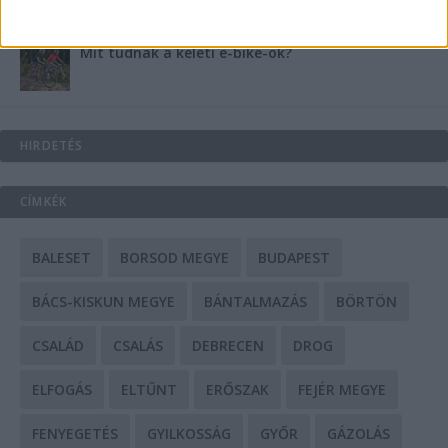
Mit tudnak a keleti e-bike-ok?
HIRDETÉS
CÍMKÉK
BALESET
BORSOD MEGYE
BUDAPEST
BÁCS-KISKUN MEGYE
BÁNTALMAZÁS
BÖRTÖN
CSALÁD
CSALÁS
DEBRECEN
DROG
ELFOGÁS
ELTŰNT
ERŐSZAK
FEJÉR MEGYE
FENYEGETÉS
GYILKOSSÁG
GYŐR
GÁZOLÁS