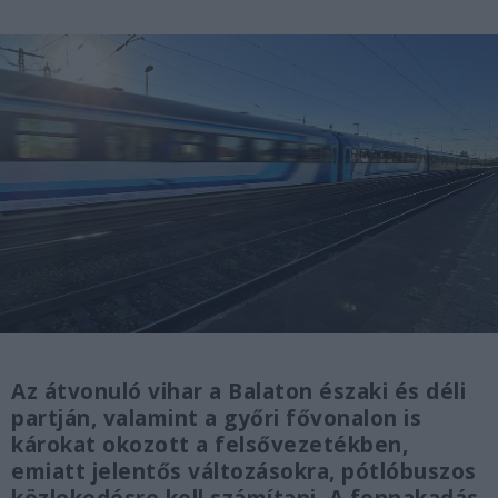
Az átvonuló vihar a Balaton északi és déli
partján, valamint a győri fővonalon is
károkat okozott a felsővezetékben,
emiatt jelentős változásokra, pótlóbuszos