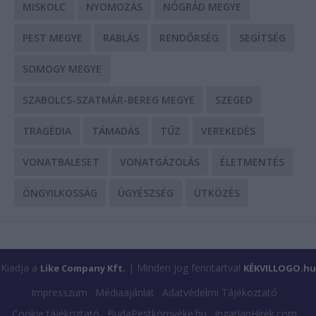
MISKOLC
NYOMOZÁS
NÓGRÁD MEGYE
PEST MEGYE
RABLÁS
RENDŐRSÉG
SEGÍTSÉG
SOMOGY MEGYE
SZABOLCS-SZATMÁR-BEREG MEGYE
SZEGED
TRAGÉDIA
TÁMADÁS
TŰZ
VEREKEDÉS
VONATBALESET
VONATGÁZOLÁS
ÉLETMENTÉS
ÖNGYILKOSSÁG
ÜGYÉSZSÉG
ÜTKÖZÉS
Kiadja a
| Minden jog fenntartva!
Like Company Kft.
KÉKVILLOGO.hu
Impresszum
Médiaajánlat
Adatvédelmi Tájékoztató
Cookie tájékoztató
BudaPestkörnyéke.hu
IngatlanHírek.com