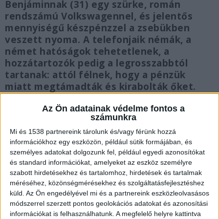
Benjáminnak (31) egy szürke, román
rendszámú Volkswagennel, és jelentős
mennyiségű készpénzzel a zsebükben
veszett nyoma. A telefonjaik némák, a
német hatóságok tehetetlenek, a
hozzátartozók pedig a legrosszabbtól
tartanak: attól félnek, hogy a pénzük
miatt megtámadták és kirabolták őket.
Az Ön adatainak védelme fontos a
számunkra
Mi és 1538 partnereink tárolunk és/vagy férünk hozzá
Rejtélyes utolsó üzenet Regensburgnál
információkhoz egy eszközön, például sütik formájában, és
személyes adatokat dolgozunk fel, például egyedi azonosítókat
A két barát július 3-án, péntek este indult útnak
és standard információkat, amelyeket az eszköz személyre
szabott hirdetésekhez és tartalomhoz, hirdetések és tartalmak
Debrecenből Németországba, ahol autót akartak
méréséhez, közönségmérésekhez és szolgáltatásfejlesztéshez
venni, majd a két kocsival együtt tértek volna
küld.
Az Ön engedélyével mi és a partnereink eszközleolvasásos
haza vasárnap. Az osztrák-német határt még
módszerrel szerzett pontos geolokációs adatokat és azonosítási
információkat is felhasználhatunk. A megfelelő helyre kattintva
gond nélkül átlépték. Zoltán este még küldött