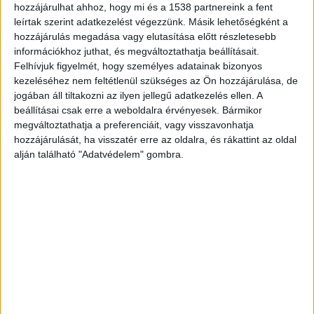
hozzájárulhat ahhoz, hogy mi és a 1538 partnereink a fent
egy fotót és egy GPS-koordinátát a gyermeke
leírtak szerint adatkezelést végezzünk. Másik lehetőségként a
hozzájárulás megadása vagy elutasítása előtt részletesebb
édesanyjának: a jel szerint Regensburg
információkhoz juthat, és megváltoztathatja beállításait.
környékén, az E45-ös európai úton haladtak.
Felhívjuk figyelmét, hogy személyes adatainak bizonyos
kezeléséhez nem feltétlenül szükséges az Ön hozzájárulása, de
Azóta senki nem tud semmit róluk. Mobiljaik
jogában áll tiltakozni az ilyen jellegű adatkezelés ellen. A
kikapcsolva, az SM 23 FGL rendszámú, szürke VW
beállításai csak erre a weboldalra érvényesek. Bármikor
gépkocsinak is nyoma veszett.
A Kékvillogó
megváltoztathatja a preferenciáit, vagy visszavonhatja
hozzájárulását, ha visszatér erre az oldalra, és rákattint az oldal
legfrissebb híreit ide kattintva éred el! A
alján található "Adatvédelem" gombra.
Facebookon már 342 ezernél is többen követnek
minket.