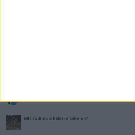
FRISS TÁMOGATÓI TARTALOM
Miért fáj gyakrabban a nők csípője? – A válasz a
medencében rejlik
B-vitamin komplex és folsav: szükséged van rá?
Energiát függetlenül: szigetüzemű megoldások
A csőbúvár szivattyúk: mit kell tudni róluk?
Mit tudnak a keleti e-bike-ok?