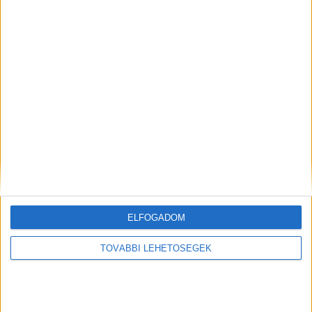
minket.
Kiemelt kép: illusztráció, forrás: police.hu
MEGOSZTÁS:
ELFOGADOM
TOVÁBBI LEHETŐSÉGEK