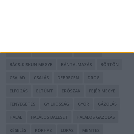
HIRDETÉS
CÍMKÉK
BALESET
BORSOD MEGYE
BUDAPEST
BÁCS-KISKUN MEGYE
BÁNTALMAZÁS
BÖRTÖN
CSALÁD
CSALÁS
DEBRECEN
DROG
ELFOGÁS
ELTŰNT
ERŐSZAK
FEJÉR MEGYE
FENYEGETÉS
GYILKOSSÁG
GYŐR
GÁZOLÁS
HALÁL
HALÁLOS BALESET
HALÁLOS GÁZOLÁS
KÉSELÉS
KÓRHÁZ
LOPÁS
MENTÉS