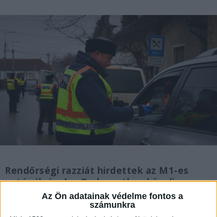
Rendőrségi razziát hirdettek az M1-es
autópályának a Budapesthez közeli
pihenőiben. Úgy tűnik van miért razziázni
Az Ön adatainak védelme fontos a
a rendőröknek.
számunkra