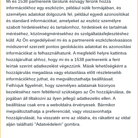
Mi és 1538 partnereink tárolunk és/vagy férünk hozzá
információkhoz egy eszközön, például sütik formájában, és
személyes adatokat dolgozunk fel, például egyedi azonosítókat
és standard információkat, amelyeket az eszköz személyre
Hétvégi razzia
szabott hirdetésekhez és tartalomhoz, hirdetések és tartalmak
méréséhez, közönségmérésekhez és szolgáltatásfejlesztéshez
Budaörs rendőrkapitánya február 8-án 16 órától
küld.
Az Ön engedélyével mi és a partnereink eszközleolvasásos
módszerrel szerzett pontos geolokációs adatokat és azonosítási
február 9-én 18 óráig fokozott ellenőrzést
információkat is felhasználhatunk. A megfelelő helyre kattintva
rendelt el Budaörsi Rendőrkapitányság
hozzájárulhat ahhoz, hogy mi és a 1538 partnereink a fent
illetékességi területére és az M1 autópálya Pest
leírtak szerint adatkezelést végezzünk. Másik lehetőségként a
hozzájárulás megadása vagy elutasítása előtt részletesebb
vármegyei szakaszán lévő autópálya pihenőkre.
A
információkhoz juthat, és megváltoztathatja beállításait.
Kékvillogó legfrissebb híreit ide kattintva éred el!
Felhívjuk figyelmét, hogy személyes adatainak bizonyos
kezeléséhez nem feltétlenül szükséges az Ön hozzájárulása, de
A Facebookon már 341 ezernél is többen
jogában áll tiltakozni az ilyen jellegű adatkezelés ellen. A
követnek minket.
beállításai csak erre a weboldalra érvényesek. Bármikor
megváltoztathatja a preferenciáit, vagy visszavonhatja
hozzájárulását, ha visszatér erre az oldalra, és rákattint az oldal
alján található "Adatvédelem" gombra.