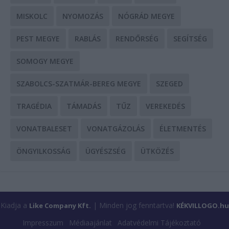
MISKOLC
NYOMOZÁS
NÓGRÁD MEGYE
PEST MEGYE
RABLÁS
RENDŐRSÉG
SEGÍTSÉG
SOMOGY MEGYE
SZABOLCS-SZATMÁR-BEREG MEGYE
SZEGED
TRAGÉDIA
TÁMADÁS
TŰZ
VEREKEDÉS
VONATBALESET
VONATGÁZOLÁS
ÉLETMENTÉS
ÖNGYILKOSSÁG
ÜGYÉSZSÉG
ÜTKÖZÉS
Kiadja a
| Minden jog fenntartva!
Like Company Kft.
KÉKVILLOGO.hu
Impresszum
Médiaajánlat
Adatvédelmi Tájékoztató