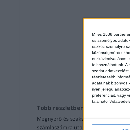
Mi és 1538 partnerei
és személyes adatoka
eszköz személyre sz
közönségmérésekhez 
eszközleolvasásos mó
felhasználhatunk. A 
szerint adatkezelést
részletesebb informác
adatainak bizonyos k
ilyen jellegű adatke
preferenciáit, vagy v
található "Adatvéde
Több részletben utalta el a pén
Megnyerő és szakszerűnek tűnő komm
számlaszámra utalja el megtakarításai