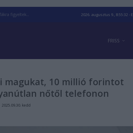
kra figyeltek...
2026. augusztus 9., 8:55:32
- 
FRISS
 magukat, 10 millió forintot
gyanútlan nőtől telefonon
|
2025.09.30. kedd