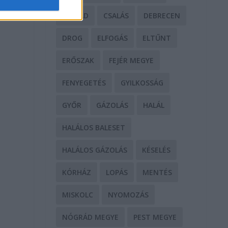
CSALÁD
CSALÁS
DEBRECEN
DROG
ELFOGÁS
ELTŰNT
ERŐSZAK
FEJÉR MEGYE
FENYEGETÉS
GYILKOSSÁG
GYŐR
GÁZOLÁS
HALÁL
HALÁLOS BALESET
HALÁLOS GÁZOLÁS
KÉSELÉS
KÓRHÁZ
LOPÁS
MENTÉS
MISKOLC
NYOMOZÁS
NÓGRÁD MEGYE
PEST MEGYE