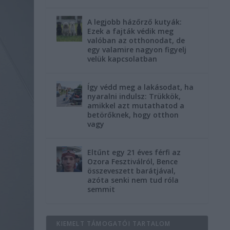
A legjobb házőrző kutyák:
Ezek a fajták védik meg
valóban az otthonodat, de
egy valamire nagyon figyelj
velük kapcsolatban
Így védd meg a lakásodat, ha
nyaralni indulsz: Trükkök,
amikkel azt mutathatod a
betörőknek, hogy otthon
vagy
Eltűnt egy 21 éves férfi az
Ozora Fesztiválról, Bence
összeveszett barátjával,
azóta senki nem tud róla
semmit
KIEMELT TÁMOGATÓI TARTALOM