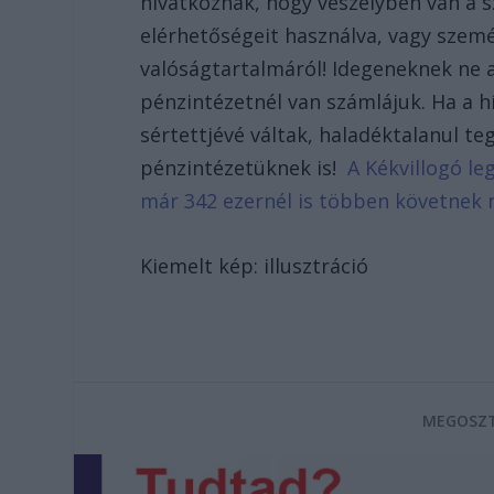
hivatkoznak, hogy veszélyben van a s
elérhetőségeit használva, vagy szem
valóságtartalmáról! Idegeneknek ne a
pénzintézetnél van számlájuk. Ha a h
sértettjévé váltak, haladéktalanul te
pénzintézetüknek is!
A Kékvillogó le
már 342 ezernél is többen követnek 
Kiemelt kép: illusztráció
MEGOSZT