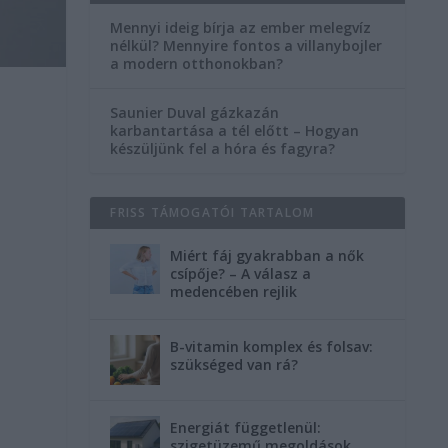
Mennyi ideig bírja az ember melegvíz
nélkül? Mennyire fontos a villanybojler
a modern otthonokban?
Saunier Duval gázkazán
karbantartása a tél előtt – Hogyan
készüljünk fel a hóra és fagyra?
FRISS TÁMOGATÓI TARTALOM
Miért fáj gyakrabban a nők
csípője? – A válasz a
medencében rejlik
B-vitamin komplex és folsav:
szükséged van rá?
Energiát függetlenül:
szigetüzemű megoldások