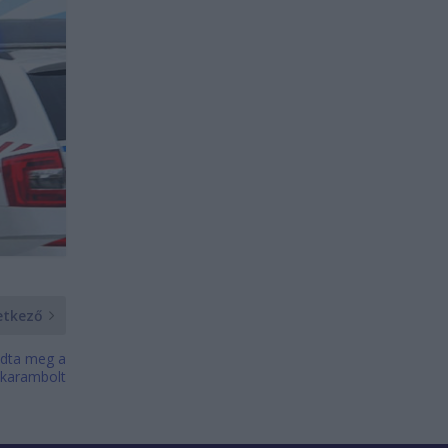
etkező
tudta meg a
a karambolt