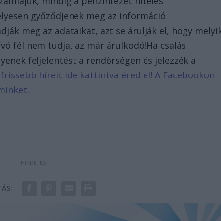
zámlájuk, mindig a pénzintézet hiteles
élyesen győződjenek meg az információ
dják meg az adataikat, azt se árulják el, hogy melyi
ívó fél nem tudja, az már árulkodó!Ha csalás
gyenek feljelentést a rendőrségen és jelezzék a
gfrissebb híreit ide kattintva éred el! A Facebookon
minket.
ÁS: