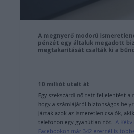
A megnyerő modorú ismeretlenek
pénzét egy általuk megadott biz
megtakarítását csalták ki a bűn
10 milliót utalt át
Egy szekszárdi nő tett feljelentést a
hogy a számlájáról biztonságos helyre 
jártak azok az ismeretlen csalók, ak
telefonon egy gyanútlan nőt.
A Kékvi
Facebookon már 342 ezernél is több