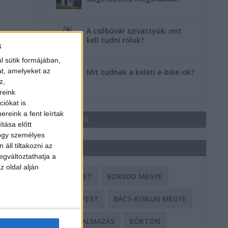
A csőbúvár szivattyúk: mit
kell tudni róluk?
a
l sütik formájában,
at, amelyeket az
Mit tudnak a keleti e-bike-ok?
z,
reink
iókat is
reink a fent leírtak
HIRDETÉS
tása előtt
hogy személyes
áll tiltakozni az
CÍMKÉK
egváltoztathatja a
z oldal alján
BALESET
BORSOD MEGYE
BUDAPEST
BÁCS-KISKUN MEGYE
BÁNTALMAZÁS
BÖRTÖN