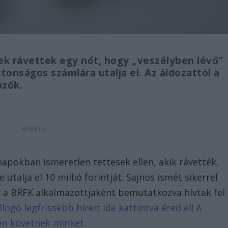
 rávettek egy nőt, hogy „veszélyben lévő”
tonságos számlára utalja el. Az áldozattól a
özők.
 napokban ismeretlen tettesek ellen, akik rávették,
utalja el 10 millió forintját. Sajnos ismét sikerrel
ik a BRFK alkalmazottjaként bemutatkozva hívtak fel
llogó legfrissebb híreit ide kattintva éred el! A
en követnek minket.