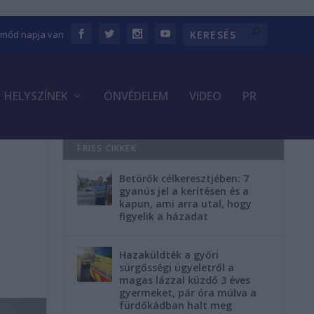
Emőd napja van
HELYSZÍNEK
ÖNVÉDELEM
VIDEO
PR
FRISS CIKKEK
Betörők célkeresztjében: 7
gyanús jel a kerítésen és a
kapun, ami arra utal, hogy
figyelik a házadat
Hazaküldték a győri
sürgősségi ügyeletről a
magas lázzal küzdő 3 éves
gyermeket, pár óra múlva a
fürdőkádban halt meg