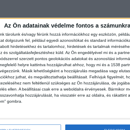
Az Ön adatainak védelme fontos a számunkr
nk tárolunk és/vagy férünk hozzá információkhoz egy eszközön, példáu
t dolgozunk fel, például egyedi azonosítókat és standard információk
abott hirdetésekhez és tartalomhoz, hirdetések és tartalmak méréséhe
és szolgáltatásfejlesztéshez küld.
Az Ön engedélyével mi és a partne
dszerrel szerzett pontos geolokációs adatokat és azonosítási informác
megfelelő helyre kattintva hozzájárulhat ahhoz, hogy mi és a 1538 partne
 végezzünk. Másik lehetőségként a hozzájárulás megadása vagy elutasí
iókhoz juthat, és megváltoztathatja beállításait.
Felhívjuk figyelmét, 
ezeléséhez nem feltétlenül szükséges az Ön hozzájárulása, de jogában 
zelés ellen. A beállításai csak erre a weboldalra érvényesek. Bármikor m
isszavonhatja hozzájárulását, ha visszatér erre az oldalra, és rákattint a
lem" gombra.
zt
unikációval rávették, hogy az általuk megadott
 egy részét, több részletben. Az „akció” alatt