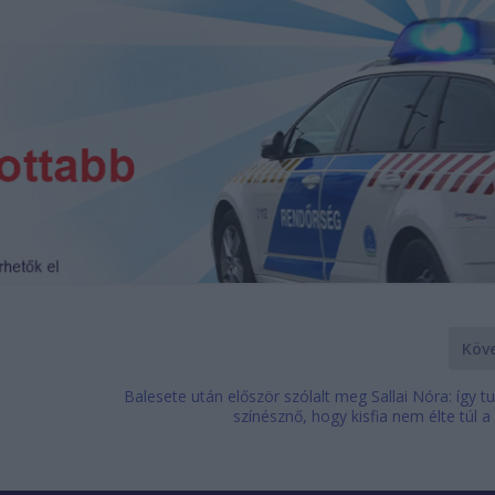
Köv
Balesete után először szólalt meg Sallai Nóra: így 
színésznő, hogy kisfia nem élte túl 