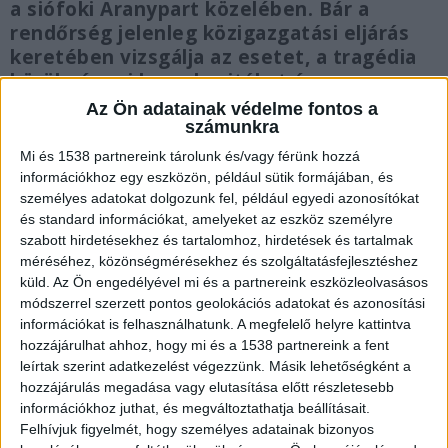
a siófoki Aranypart közelében. Bár a
rendőrség jelenleg közigazgatási eljárás
keretében vizsgálja az esetet, a tragédia
körülményei komoly vitákat és
találgatásokat váltottak ki a
Az Ön adatainak védelme fontos a
hozzátartozók körében.
számunkra
Mi és 1538 partnereink tárolunk és/vagy férünk hozzá
információkhoz egy eszközön, például sütik formájában, és
személyes adatokat dolgozunk fel, például egyedi azonosítókat
és standard információkat, amelyeket az eszköz személyre
Eltűnt a tóban
szabott hirdetésekhez és tartalomhoz, hirdetések és tartalmak
méréséhez, közönségmérésekhez és szolgáltatásfejlesztéshez
A férfi eltűnésének híre gyorsan elterjedt a
küld.
Az Ön engedélyével mi és a partnereink eszközleolvasásos
módszerrel szerzett pontos geolokációs adatokat és azonosítási
közösségi médiában, miután kedden délelőtt
információkat is felhasználhatunk. A megfelelő helyre kattintva
nyoma veszett a tóban. Egy közeli rokona
hozzájárulhat ahhoz, hogy mi és a 1538 partnereink a fent
beszámolója szerint a férfi a volt barátnőjével,
leírtak szerint adatkezelést végezzünk. Másik lehetőségként a
hozzájárulás megadása vagy elutasítása előtt részletesebb
valamint a nő nagykorú és kisebb gyerekeivel
információkhoz juthat, és megváltoztathatja beállításait.
indult vízibiciklizni. Mintegy 300–350 méterre
Felhívjuk figyelmét, hogy személyes adatainak bizonyos