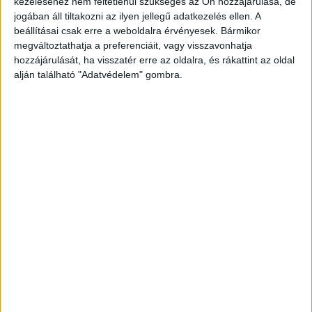
kezeléséhez nem feltétlenül szükséges az Ön hozzájárulása, de
távolodhattak el a parttól, amikor a végzetes
jogában áll tiltakozni az ilyen jellegű adatkezelés ellen. A
incidens megtörtént. .
A Kékvillogó.hu
beállításai csak erre a weboldalra érvényesek. Bármikor
megváltoztathatja a preferenciáit, vagy visszavonhatja
legfrissebb bűnügyi és baleseti híreit ide
hozzájárulását, ha visszatér erre az oldalra, és rákattint az oldal
kattintva éred el!
alján található "Adatvédelem" gombra.