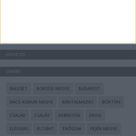
A csőbúvár szivattyúk: mit kell tudni róluk?
Mit tudnak a keleti e-bike-ok?
HIRDETÉS
CÍMKÉK
BALESET
BORSOD MEGYE
BUDAPEST
BÁCS-KISKUN MEGYE
BÁNTALMAZÁS
BÖRTÖN
CSALÁD
CSALÁS
DEBRECEN
DROG
ELFOGÁS
ELTŰNT
ERŐSZAK
FEJÉR MEGYE