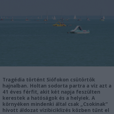
Tragédia történt Siófokon csütörtök
hajnalban. Holtan sodorta partra a víz azt a
41 éves férfit, akit két napja feszülten
kerestek a hatóságok és a helyiek. A
környéken mindenki által csak „Csokinak”
hívott áldozat vízibiciklizés közben tűnt el