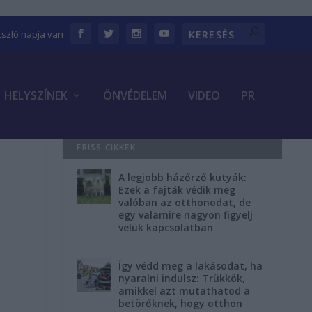
Lszló napja van
HELYSZÍNEK
ÖNVÉDELEM
VIDEO
PR
FRISS CIKKEK
A legjobb házőrző kutyák:
Ezek a fajták védik meg
valóban az otthonodat, de
egy valamire nagyon figyelj
velük kapcsolatban
Így védd meg a lakásodat, ha
nyaralni indulsz: Trükkök,
amikkel azt mutathatod a
betörőknek, hogy otthon