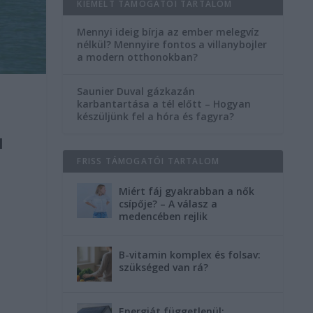
KIEMELT TÁMOGATÓI TARTALOM
Mennyi ideig bírja az ember melegvíz
nélkül? Mennyire fontos a villanybojler
a modern otthonokban?
Saunier Duval gázkazán
karbantartása a tél előtt – Hogyan
készüljünk fel a hóra és fagyra?
l
FRISS TÁMOGATÓI TARTALOM
Miért fáj gyakrabban a nők
csípője? – A válasz a
medencében rejlik
B-vitamin komplex és folsav:
szükséged van rá?
Energiát függetlenül: