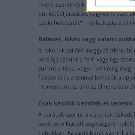
miért. Szeretnénk beszélni vele mi is
büntetőeljárásban, vagy ők is csak 
Csoki holttestét” – nyilatkozta a
Blik
Baleset, lökés vagy valami sokk
A rokonok szilárd meggyőződése, hog
verziója szerint a férfi vagy egy sze
zuhant a tóba, vagy – ami még megren
felvételei és a tanúvallomások alapj
momentum az, ami az elmerülés után
Csak később kezdték el keresni 
A barátok szerint a vízen tartózkodók
senki sem kiabált segítségért, holott
habokban. Az egyik barát szerint a 