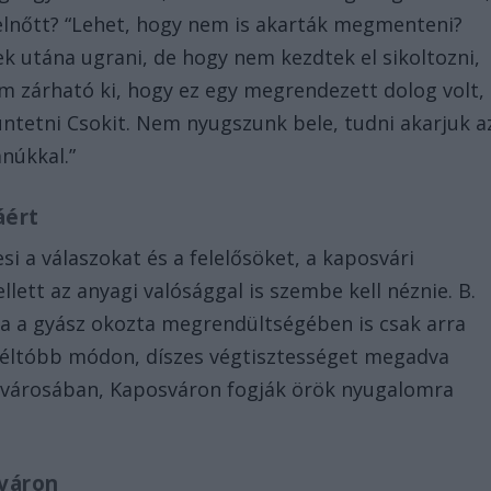
felnőtt? “Lehet, hogy nem is akarták megmenteni?
 utána ugrani, de hogy nem kezdtek el sikoltozni,
em zárható ki, hogy ez egy megrendezett dolog volt,
ltüntetni Csokit. Nem nyugszunk bele, tudni akarjuk a
núkkal.”
áért
i a válaszokat és a felelősöket, a kaposvári
lett az anyagi valósággal is szembe kell néznie. B.
sa a gyász okozta megrendültségében is csak arra
gméltóbb módon, díszes végtisztességet megadva
ülővárosában, Kaposváron fogják örök nyugalomra
sváron