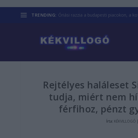
TRENDING:
Óriási razzia a budapesti piacokon, a kofá
Rejtélyes haláleset 
tudja, miért nem hí
férfihoz, pénzt 
Írta:
KÉKVILLOGÓ