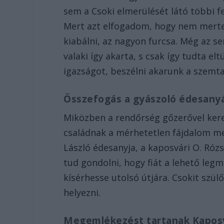
sem a Csoki elmerülését látó többi 
Mert azt elfogadom, hogy nem mertek
kiabálni, az nagyon furcsa. Még az s
valaki így akarta, s csak így tudta e
igazságot, beszélni akarunk a szemta
Összefogás a gyászoló édesany
Miközben a rendőrség gőzerővel keres
családnak a mérhetetlen fájdalom mel
László édesanyja, a kaposvári O. Róz
tud gondolni, hogy fiát a lehető le
kísérhesse utolsó útjára. Csokit sz
helyezni.
Megemlékezést tartanak Kapo