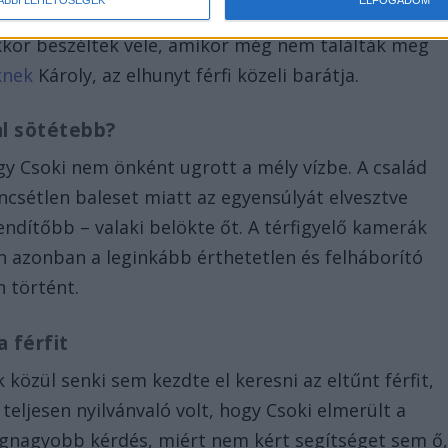
. Azt nem tudjuk, a rendőrök kihallgatták-e már a
akkor beszéltek vele, amikor még nem találták meg
knek
Károly, az elhunyt férfi közeli barátja.
al sötétebb?
y Csoki nem önként ugrott a mély vízbe. A család
rencsétlen baleset miatt az egyensúlyát elvesztve
dítőbb – valaki belökte őt. A térfigyelő kamerák
án azonban a leginkább érthetetlen és felháborító
 történt.
a férfit
 közül senki sem kezdte el keresni az eltűnt férfit,
 teljesen nyilvánvaló volt, hogy Csoki elmerült a
legnagyobb kérdés, miért nem kért segítséget sem ő