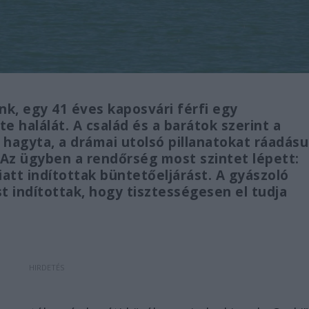
k, egy 41 éves kaposvári férfi egy
lte halálát. A család és a barátok szerint a
n hagyta, a drámai utolsó pillanatokat ráadásu
. Az ügyben a rendőrség most szintet lépett:
att indítottak büntetőeljárást. A gyászoló
 indítottak, hogy tisztességesen el tudja