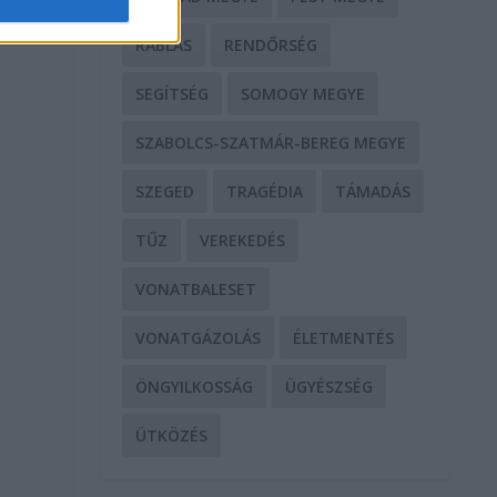
RABLÁS
RENDŐRSÉG
SEGÍTSÉG
SOMOGY MEGYE
SZABOLCS-SZATMÁR-BEREG MEGYE
SZEGED
TRAGÉDIA
TÁMADÁS
TŰZ
VEREKEDÉS
VONATBALESET
VONATGÁZOLÁS
ÉLETMENTÉS
ÖNGYILKOSSÁG
ÜGYÉSZSÉG
ÜTKÖZÉS
,