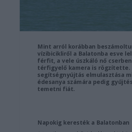
Mint arról korábban beszámoltun
vízibicikliről a Balatonba esve le
férfit, a vele úszkáló nő cserbe
térfigyelő kamera is rögzítette
segítségnyújtás elmulasztása mi
édesanya számára pedig gyűjtést
temetni fiát.
Napokig keresték a Balatonban