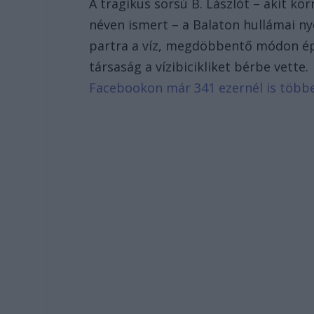
A tragikus sorsú B. Lászlót – akit k
néven ismert – a Balaton hullámai ny
partra a víz, megdöbbentő módon ép
társaság a vízibicikliket bérbe vette
Facebookon már 341 ezernél is több