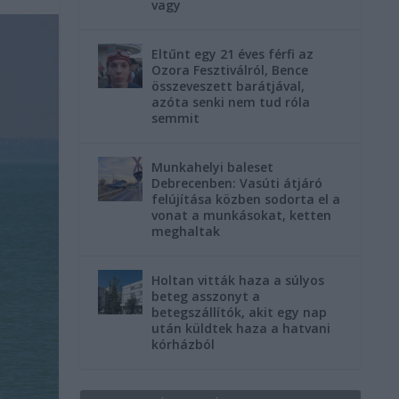
vagy
Eltűnt egy 21 éves férfi az
Ozora Fesztiválról, Bence
összeveszett barátjával,
azóta senki nem tud róla
semmit
Munkahelyi baleset
Debrecenben: Vasúti átjáró
felújítása közben sodorta el a
vonat a munkásokat, ketten
meghaltak
Holtan vitták haza a súlyos
beteg asszonyt a
betegszállítók, akit egy nap
után küldtek haza a hatvani
kórházból