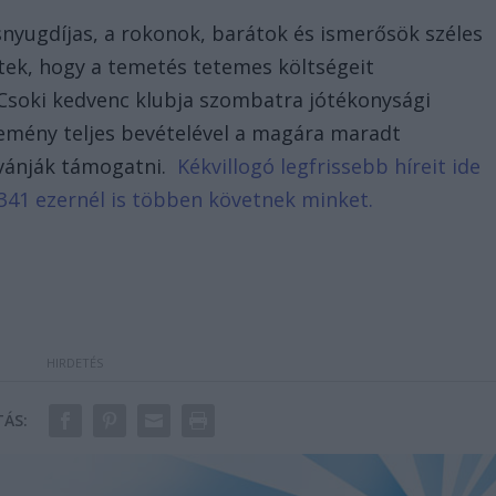
nyugdíjas, a rokonok, barátok és ismerősök széles
tek, hogy a temetés tetemes költségeit
soki kedvenc klubja szombatra jótékonysági
emény teljes bevételével a magára maradt
ívánják támogatni.
Kékvillogó legfrissebb híreit ide
341 ezernél is többen követnek minket.
ÁS: