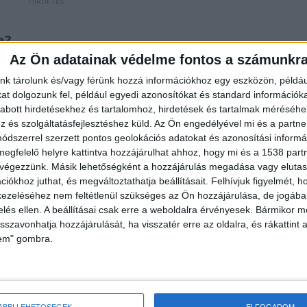
a?
Az Ön adatainak védelme fontos a számunkr
atási hatósági eljárás keretében, rendkívüli
nk tárolunk és/vagy férünk hozzá információkhoz egy eszközön, példáu
 felmerülő súlyos kérdések, a kamerafelvételek és a
t dolgozunk fel, például egyedi azonosítókat és standard információk
ozott a nyomozás iránya. A Balatoni Vízirendészeti
abott hirdetésekhez és tartalomhoz, hirdetések és tartalmak méréséhe
és szolgáltatásfejlesztéshez küld.
Az Ön engedélyével mi és a partne
ése alapján segítségnyújtás elmulasztása miatt
dszerrel szerzett pontos geolokációs adatokat és azonosítási informác
ettes ellen.
megfelelő helyre kattintva hozzájárulhat ahhoz, hogy mi és a 1538 partne
 végezzünk. Másik lehetőségként a hozzájárulás megadása vagy elutasí
iókhoz juthat, és megváltoztathatja beállításait.
Felhívjuk figyelmét, 
ezeléséhez nem feltétlenül szükséges az Ön hozzájárulása, de jogában 
zelés ellen. A beállításai csak erre a weboldalra érvényesek. Bármikor m
isszavonhatja hozzájárulását, ha visszatér erre az oldalra, és rákattint a
lem" gombra.
 a társaság egyik tagja rejtélyes módon eltűnt a
nőismerőse, M. Rita miután kihívta a rendőröket,
láljuk. Azt hallottuk, Ausztriában bujkál, ő tudja,
ÁBBI LEHETŐSÉGEK
ELFOGADOM