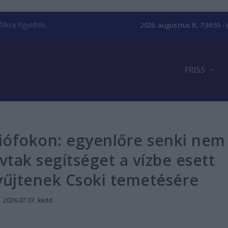
kra figyeltek...
2026. augusztus 8., 7:36:56
- 
FRISS
Siófokon: egyenlőre senki nem
vtak segítséget a vízbe esett
gyűjtenek Csoki temetésére
|
2026.07.07. kedd