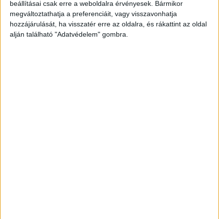
beállításai csak erre a weboldalra érvényesek. Bármikor
sérülésekkel, biztonsági okokból vitte őt
megváltoztathatja a preferenciáit, vagy visszavonhatja
kórházba.
A Kékvillogó legfrissebb híreit ide
hozzájárulását, ha visszatér erre az oldalra, és rákattint az oldal
kattintva éred el! A Facebookon már 342 ezernél
alján található "Adatvédelem" gombra.
is többen követnek minket.