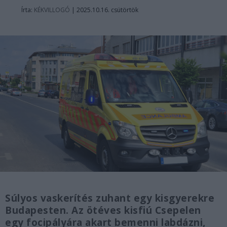
Írta:
KÉKVILLOGÓ
|
2025.10.16. csütörtök
Súlyos vaskerítés zuhant egy kisgyerekre
Budapesten. Az ötéves kisfiú Csepelen
egy focipályára akart bemenni labdázni,