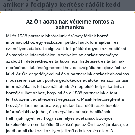
amikor a focipálya kerítése rádőlt kedd
délután. A szülők vitték kórházba az
ötéves kisfiút. A gyerek zúzódásokat
Az Ön adatainak védelme fontos a
szenvedett, de a kórházban 24 órás
számunkra
megfigyelés alatt tartják, hogy a súlyos
Mi és 1538 partnereink tárolunk és/vagy férünk hozzá
vasszerkezet okozott-e neki belső
információkhoz egy eszközön, például sütik formájában, és
sérüléseket.
személyes adatokat dolgozunk fel, például egyedi azonosítókat
és standard információkat, amelyeket az eszköz személyre
szabott hirdetésekhez és tartalomhoz, hirdetések és tartalmak
méréséhez, közönségmérésekhez és szolgáltatásfejlesztéshez
küld.
Az Ön engedélyével mi és a partnereink eszközleolvasásos
módszerrel szerzett pontos geolokációs adatokat és azonosítási
Ráesett a kerítés
információkat is felhasználhatunk. A megfelelő helyre kattintva
A gyermek éppen focizott, amikor a kerítés egyik
hozzájárulhat ahhoz, hogy mi és a 1538 partnereink a fent
leírtak szerint adatkezelést végezzünk. Másik lehetőségként a
eleme egyszer csak kidőlt, méghozzá egyenesen
hozzájárulás megadása vagy elutasítása előtt részletesebb
a labdázó fiúra. A gyermek, csodával határos
információkhoz juthat, és megváltoztathatja beállításait.
Felhívjuk figyelmét, hogy személyes adatainak bizonyos
módon, nem sérült meg súlyosabban – a
kezeléséhez nem feltétlenül szükséges az Ön hozzájárulása, de
helyszínre siető mentő végül könnyebb
jogában áll tiltakozni az ilyen jellegű adatkezelés ellen. A