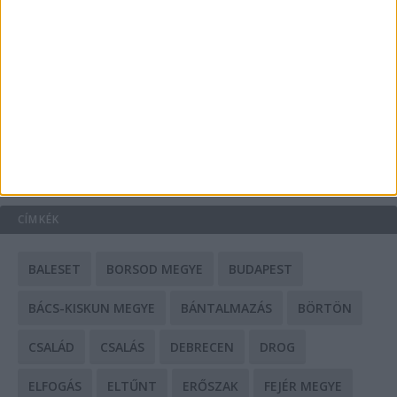
A csőbúvár szivattyúk: mit kell tudni róluk?
Mit tudnak a keleti e-bike-ok?
HIRDETÉS
CÍMKÉK
BALESET
BORSOD MEGYE
BUDAPEST
BÁCS-KISKUN MEGYE
BÁNTALMAZÁS
BÖRTÖN
CSALÁD
CSALÁS
DEBRECEN
DROG
ELFOGÁS
ELTŰNT
ERŐSZAK
FEJÉR MEGYE