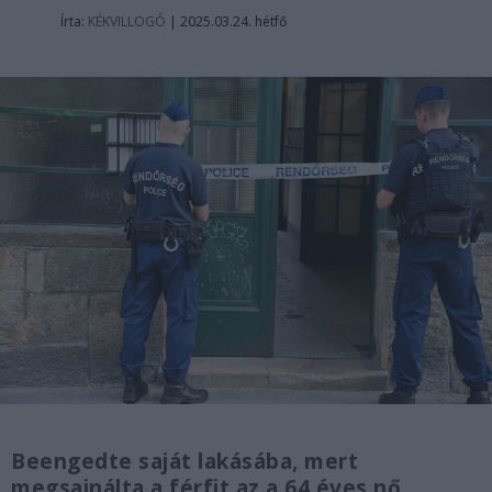
Írta:
KÉKVILLOGÓ
|
2025.03.24. hétfő
Beengedte saját lakásába, mert
megsajnálta a férfit az a 64 éves nő,