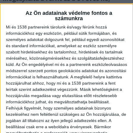
akinek holttestére a napokban bukkantak
Ráckeresztúron. Katalin megengedte,
Az Ön adatainak védelme fontos a
számunkra
hogy a hajléktalan férfi időnként néha
aludjon. A szomszédok szerint Katalin
Mi és 1538 partnereink tárolunk és/vagy férünk hozzá
rendszeresen együtt italozott a férfival.
információkhoz egy eszközön, például sütik formájában, és
személyes adatokat dolgozunk fel, például egyedi azonosítókat
és standard információkat, amelyeket az eszköz személyre
szabott hirdetésekhez és tartalomhoz, hirdetések és tartalmak
méréséhez, közönségmérésekhez és szolgáltatásfejlesztéshez
küld.
Az Ön engedélyével mi és a partnereink eszközleolvasásos
Halálra verte
módszerrel szerzett pontos geolokációs adatokat és azonosítási
információkat is felhasználhatunk. A megfelelő helyre kattintva
2025. március 22-én, szombat délelőtt egy férfi
hozzájárulhat ahhoz, hogy mi és a 1538 partnereink a fent
riasztotta a mentőket egy Rákóczi Ferenc utcai
leírtak szerint adatkezelést végezzünk. Másik lehetőségként a
hozzájárulás megadása vagy elutasítása előtt részletesebb
társasház egyik, földszinti lakásába. A segítség
információkhoz juthat, és megváltoztathatja beállításait.
hamar megérkezett, de kiderült, hogy az ott
Felhívjuk figyelmét, hogy személyes adatainak bizonyos
lakó, összevert M. Katalinon már nem lehet
kezeléséhez nem feltétlenül szükséges az Ön hozzájárulása, de
jogában áll tiltakozni az ilyen jellegű adatkezelés ellen. A
segíteni. A 64 éves gyógypedagógia asszisztenst
beállításai csak erre a weboldalra érvényesek. Bármikor
a nála tartózkodó 54 éves vendége
megváltoztathatja a preferenciáit, vagy visszavonhatja