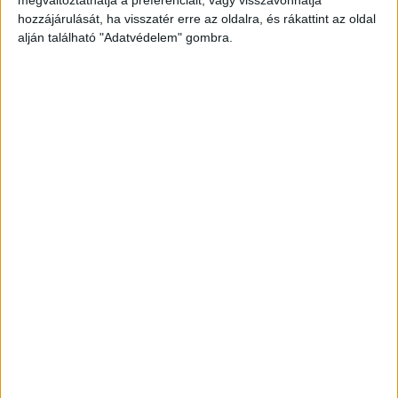
hozzájárulását, ha visszatér erre az oldalra, és rákattint az oldal
olyan brutálisan bántalmazta, hogy az elvált
alján található "Adatvédelem" gombra.
asszony belehalt sérüléseibe.
A Kékvillogó
legfrissebb híreit ide kattintva éred el! A
Facebookon már 341 ezernél is többen követnek
minket.