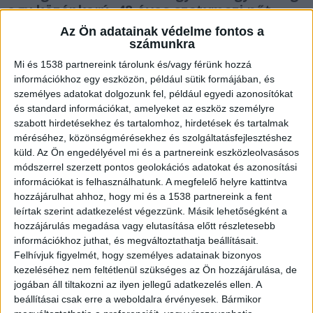
egy középkorú, 48 éves szatymazi nőt.
Rágyújtotta testvérére házuk különálló
Az Ön adatainak védelme fontos a
lakrészét, az emberölési kísérlet
számunkra
bűnösségét nem ismerte el. A sértett
Mi és 1538 partnereink tárolunk és/vagy férünk hozzá
kimenekült a helyről, tulajdonképpen
információkhoz egy eszközön, például sütik formájában, és
sérülések nélkül megúszta az esetet.
személyes adatokat dolgozunk fel, például egyedi azonosítókat
és standard információkat, amelyeket az eszköz személyre
szabott hirdetésekhez és tartalomhoz, hirdetések és tartalmak
méréséhez, közönségmérésekhez és szolgáltatásfejlesztéshez
küld.
Az Ön engedélyével mi és a partnereink eszközleolvasásos
módszerrel szerzett pontos geolokációs adatokat és azonosítási
Rágyújtotta a testvérére az épületet
információkat is felhasználhatunk. A megfelelő helyre kattintva
hozzájárulhat ahhoz, hogy mi és a 1538 partnereink a fent
Előkészítő tárgyalást tartottak szerdán a Szegedi
leírtak szerint adatkezelést végezzünk. Másik lehetőségként a
Törvényszéken annak a középkorú nőnek az
hozzájárulás megadása vagy elutasítása előtt részletesebb
ügyében, aki rágyújtotta testvérére lakrészét. A
információkhoz juthat, és megváltoztathatja beállításait.
Felhívjuk figyelmét, hogy személyes adatainak bizonyos
két testvér rendszeresen veszekedett, olykor
kezeléséhez nem feltétlenül szükséges az Ön hozzájárulása, de
tettlegességig fajultak köztük a viták. Az ittas
jogában áll tiltakozni az ilyen jellegű adatkezelés ellen. A
beállításai csak erre a weboldalra érvényesek. Bármikor
állapotban lévő nő tavaly szeptemberben úgy