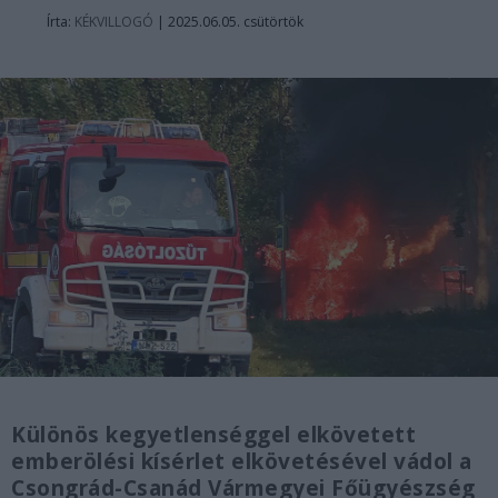
Írta:
KÉKVILLOGÓ
|
2025.06.05. csütörtök
Különös kegyetlenséggel elkövetett
emberölési kísérlet elkövetésével vádol a
Csongrád-Csanád Vármegyei Főügyészség