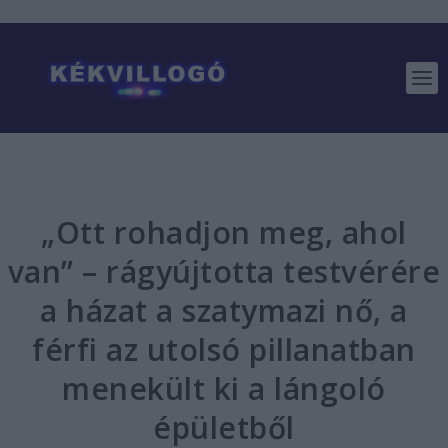
„Ott rohadjon meg, ahol
van” – rágyújtotta testvérére
a házat a szatymazi nő, a
férfi az utolsó pillanatban
menekült ki a lángoló
épületből