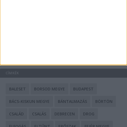
A csőbúvár szivattyúk: mit kell tudni róluk?
Mit tudnak a keleti e-bike-ok?
HIRDETÉS
CÍMKÉK
BALESET
BORSOD MEGYE
BUDAPEST
BÁCS-KISKUN MEGYE
BÁNTALMAZÁS
BÖRTÖN
CSALÁD
CSALÁS
DEBRECEN
DROG
ELFOGÁS
ELTŰNT
ERŐSZAK
FEJÉR MEGYE