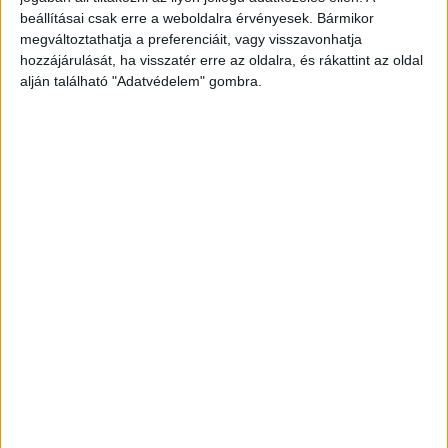
töltényhüvelyt és az Iszlám Állam logójához
beállításai csak erre a weboldalra érvényesek. Bármikor
hasonlító ábrázolást tartalmazó azonosító
megváltoztathatja a preferenciáit, vagy visszavonhatja
kártya jellegű papírt. A bíróság szerint azért
hozzájárulását, ha visszatér erre az oldalra, és rákattint az oldal
alján található "Adatvédelem" gombra.
tartóztatták le, mert a fiút kifejezetten
foglalkoztatta a Koszovóba távozás gondolata.
A
Kékvillogó legfrissebb híreit ide kattintva éred el!
A Facebookon már 341 ezernél is többen
követnek minket.