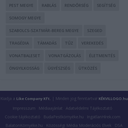
PEST MEGYE
RABLÁS
RENDŐRSÉG
SEGÍTSÉG
SOMOGY MEGYE
SZABOLCS-SZATMÁR-BEREG MEGYE
SZEGED
TRAGÉDIA
TÁMADÁS
TŰZ
VEREKEDÉS
VONATBALESET
VONATGÁZOLÁS
ÉLETMENTÉS
ÖNGYILKOSSÁG
ÜGYÉSZSÉG
ÜTKÖZÉS
Kiadja a
| Minden jog fenntartva!
Like Company Kft.
KÉKVILLOGO.hu
Impresszum
Médiaajánlat
Adatvédelmi Tájékoztató
Cookie tájékoztató
BudaPestkörnyéke.hu
IngatlanHírek.com
BalatonKörnyéke.hu
Közösségi Média Moderációs Elvek
DSA