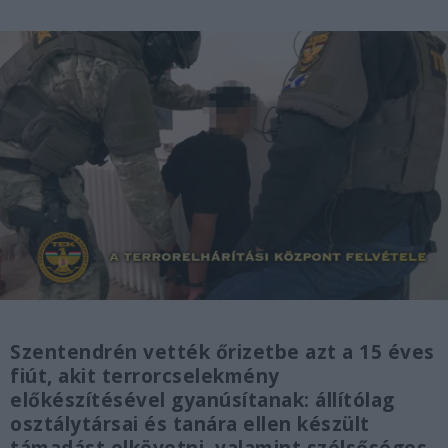
Szentendrén vették őrizetbe azt a 15 éves
fiút, akit terrorcselekmény
előkészítésével gyanúsítanak: állítólag
osztálytársai és tanára ellen készült