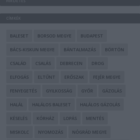
HIRDETÉS
CÍMKÉK
BALESET
BORSOD MEGYE
BUDAPEST
BÁCS-KISKUN MEGYE
BÁNTALMAZÁS
BÖRTÖN
CSALÁD
CSALÁS
DEBRECEN
DROG
ELFOGÁS
ELTŰNT
ERŐSZAK
FEJÉR MEGYE
FENYEGETÉS
GYILKOSSÁG
GYŐR
GÁZOLÁS
HALÁL
HALÁLOS BALESET
HALÁLOS GÁZOLÁS
KÉSELÉS
KÓRHÁZ
LOPÁS
MENTÉS
MISKOLC
NYOMOZÁS
NÓGRÁD MEGYE