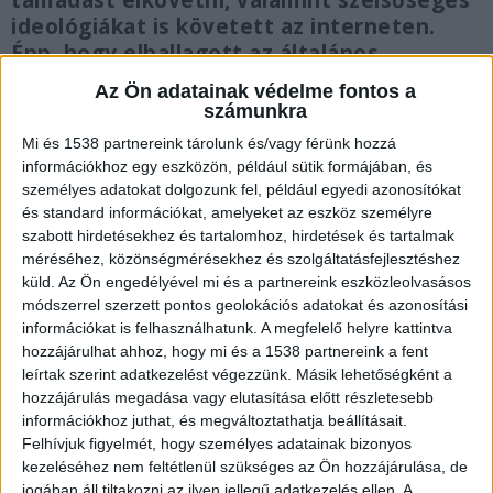
támadást elkövetni, valamint szélsőséges
ideológiákat is követett az interneten.
Épp, hogy elballagott az általános
iskolából, az osztálytársai és a tanára
Az Ön adatainak védelme fontos a
megölését tervezte, majd magával is
számunkra
végezni akart.
Mi és 1538 partnereink tárolunk és/vagy férünk hozzá
információkhoz egy eszközön, például sütik formájában, és
személyes adatokat dolgozunk fel, például egyedi azonosítókat
és standard információkat, amelyeket az eszköz személyre
szabott hirdetésekhez és tartalomhoz, hirdetések és tartalmak
Az iskolában fogták el
méréséhez, közönségmérésekhez és szolgáltatásfejlesztéshez
küld.
Az Ön engedélyével mi és a partnereink eszközleolvasásos
H. B.-t egy tanítási napon fogták el, amikor
módszerrel szerzett pontos geolokációs adatokat és azonosítási
kilépett az osztályteremből múlt hét kedden. A
információkat is felhasználhatunk. A megfelelő helyre kattintva
hozzájárulhat ahhoz, hogy mi és a 1538 partnereink a fent
mobilját lefoglalták, amin keresztül folytatta a
leírtak szerint adatkezelést végezzünk. Másik lehetőségként a
tervei előkészítését. Az édesapjánál is kutattak a
hozzájárulás megadása vagy elutasítása előtt részletesebb
információkhoz juthat, és megváltoztathatja beállításait.
nyomozók, ahol lefoglaltak egyebek mellett egy
Felhívjuk figyelmét, hogy személyes adatainak bizonyos
Koránt, több, már kilőtt, különböző kaliberű
kezeléséhez nem feltétlenül szükséges az Ön hozzájárulása, de
jogában áll tiltakozni az ilyen jellegű adatkezelés ellen. A