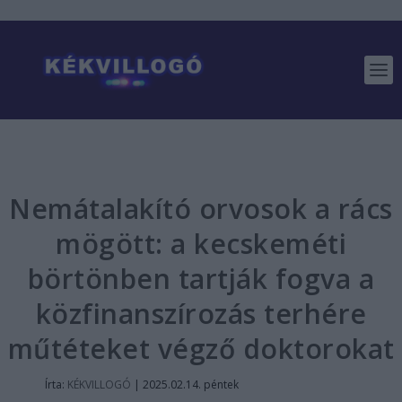
Nemátalakító orvosok a rács
mögött: a kecskeméti
börtönben tartják fogva a
közfinanszírozás terhére
műtéteket végző doktorokat
Írta:
KÉKVILLOGÓ
|
2025.02.14. péntek