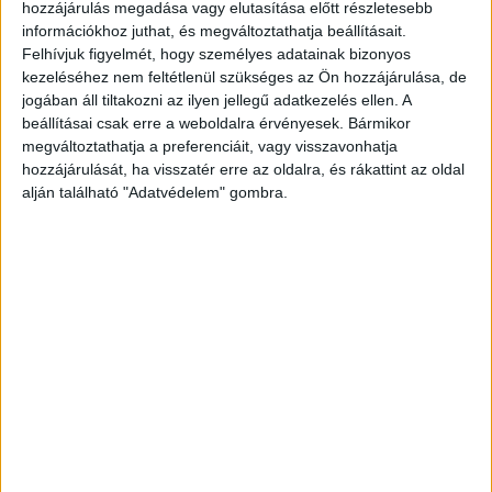
hozzájárulás megadása vagy elutasítása előtt részletesebb
végeztek a kórházban. A Kecskeméti Törvényszék
információkhoz juthat, és megváltoztathatja beállításait.
korábban
úgy nyilatkozott
, hogy a járásbíróság a
Felhívjuk figyelmét, hogy személyes adatainak bizonyos
kezeléséhez nem feltétlenül szükséges az Ön hozzájárulása, de
jelenlétük biztosítása, a bizonyítás
jogában áll tiltakozni az ilyen jellegű adatkezelés ellen. A
megnehezítésének, illetve megakadályozásának
beállításai csak erre a weboldalra érvényesek. Bármikor
megváltoztathatja a preferenciáit, vagy visszavonhatja
veszélye miatt rendelte el a vesztegetés
hozzájárulását, ha visszatér erre az oldalra, és rákattint az oldal
elfogadásával gyanúsított orvosok
alján található "Adatvédelem" gombra.
letartóztatását.
A Kékvillogó legfrissebb híreit
ide kattintva éred el! A Facebookon már 341
ezernél is többen követnek minket.