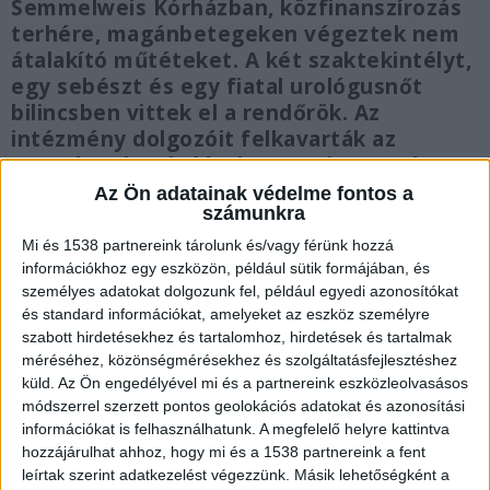
Semmelweis Kórházban, közfinanszírozás
terhére, magánbetegeken végeztek nem
átalakító műtéteket. A két szaktekintélyt,
egy sebészt és egy fiatal urológusnőt
bilincsben vittek el a rendőrök. Az
intézmény dolgozóit felkavarták az
események. Kérdés, hogy az igazgatót,
valamint a kórház többi vezetőjét miért
Az Ön adatainak védelme fontos a
számunkra
nem vonják felelősségre?
Mi és 1538 partnereink tárolunk és/vagy férünk hozzá
információkhoz egy eszközön, például sütik formájában, és
személyes adatokat dolgozunk fel, például egyedi azonosítókat
és standard információkat, amelyeket az eszköz személyre
Letartóztatták az orvosokat
szabott hirdetésekhez és tartalomhoz, hirdetések és tartalmak
méréséhez, közönségmérésekhez és szolgáltatásfejlesztéshez
A Kecskeméti Járásbíróság 30 napra előzetes
küld.
Az Ön engedélyével mi és a partnereink eszközleolvasásos
módszerrel szerzett pontos geolokációs adatokat és azonosítási
letartóztatásba helyezte a két kiskunhalasi
információkat is felhasználhatunk. A megfelelő helyre kattintva
orvost. A gyanú velük szemben, hogy a
hozzájárulhat ahhoz, hogy mi és a 1538 partnereink a fent
leírtak szerint adatkezelést végezzünk. Másik lehetőségként a
munkaidejükön kívül nemátalakító műtéteket