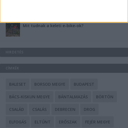
A csőbúvár szivattyúk: mit kell tudni róluk?
Mit tudnak a keleti e-bike-ok?
HIRDETÉS
CÍMKÉK
BALESET
BORSOD MEGYE
BUDAPEST
BÁCS-KISKUN MEGYE
BÁNTALMAZÁS
BÖRTÖN
CSALÁD
CSALÁS
DEBRECEN
DROG
ELFOGÁS
ELTŰNT
ERŐSZAK
FEJÉR MEGYE