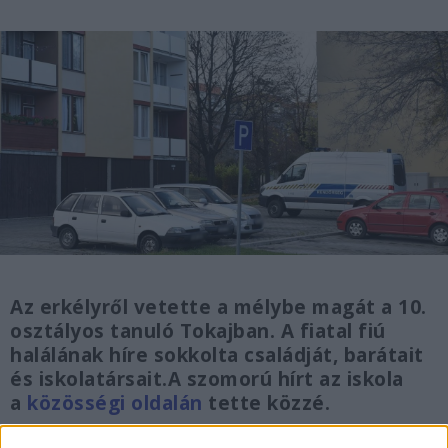
Az erkélyről vetette a mélybe magát a 10.
osztályos tanuló Tokajban. A fiatal fiú
halálának híre sokkolta családját, barátait
és iskolatársait.A szomorú hírt az iskola
a
közösségi oldalán
tette közzé.