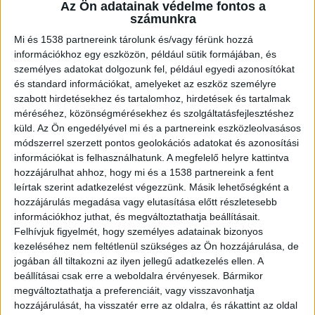
Az Ön adatainak védelme fontos a
számunkra
Mi és 1538 partnereink tárolunk és/vagy férünk hozzá
Az iskola közölte a hírt
információkhoz egy eszközön, például sütik formájában, és
személyes adatokat dolgozunk fel, például egyedi azonosítókat
“Mély megrendüléssel tudatjuk, hogy iskolánk
és standard információkat, amelyeket az eszköz személyre
10.A osztályos tanulója, Dölles László szombat
szabott hirdetésekhez és tartalomhoz, hirdetések és tartalmak
méréséhez, közönségmérésekhez és szolgáltatásfejlesztéshez
hajnalban tragikus hirtelenséggel elhunyt.
küld.
Az Ön engedélyével mi és a partnereink eszközleolvasásos
Őszinte részvétünket fejezzük ki a családnak,
módszerrel szerzett pontos geolokációs adatokat és azonosítási
szeretteinek és barátainak. Emlékét tisztelettel
információkat is felhasználhatunk. A megfelelő helyre kattintva
hozzájárulhat ahhoz, hogy mi és a 1538 partnereink a fent
és szeretettel megőrizzük. Nyugodjon békében”
leírtak szerint adatkezelést végezzünk. Másik lehetőségként a
– írták a Tokaj-Hegyalja Egyetem Mezőgazdasági
hozzájárulás megadása vagy elutasítása előtt részletesebb
információkhoz juthat, és megváltoztathatja beállításait.
Technikumának közösségi oldalán.
A Kékvillogó
Felhívjuk figyelmét, hogy személyes adatainak bizonyos
legfrissebb híreit ide kattintva éred el! A
kezeléséhez nem feltétlenül szükséges az Ön hozzájárulása, de
jogában áll tiltakozni az ilyen jellegű adatkezelés ellen. A
Facebookon már 341 ezernél is többen követnek
beállításai csak erre a weboldalra érvényesek. Bármikor
minket.
megváltoztathatja a preferenciáit, vagy visszavonhatja
hozzájárulását, ha visszatér erre az oldalra, és rákattint az oldal