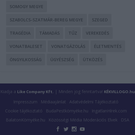
SOMOGY MEGYE
SZABOLCS-SZATMÁR-BEREG MEGYE
SZEGED
TRAGÉDIA
TÁMADÁS
TŰZ
VEREKEDÉS
VONATBALESET
VONATGÁZOLÁS
ÉLETMENTÉS
ÖNGYILKOSSÁG
ÜGYÉSZSÉG
ÜTKÖZÉS
Kiadja a
| Minden jog fenntartva!
Like Company Kft.
KÉKVILLOGO.hu
Impresszum
Médiaajánlat
Adatvédelmi Tájékoztató
Cookie tájékoztató
BudaPestkörnyéke.hu
IngatlanHírek.com
BalatonKörnyéke.hu
Közösségi Média Moderációs Elvek
DSA