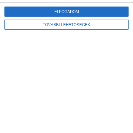
ELFOGADOM
TOVÁBBI LEHETŐSÉGEK
MEGOSZTÁS:
Előző
Következő