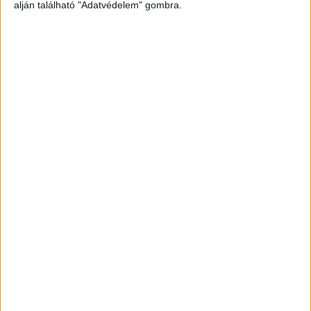
alján található "Adatvédelem" gombra.
Sokkoló halálhír
A fiatalon elhunyt fiú tragikus hirtelenséggel
távozott, ami sokkolta a középiskola tanulóit és
dolgozóit. Az intézmény a család és a gyászoló