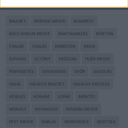
CÍMKÉK
BALESET
BORSOD MEGYE
BUDAPEST
BÁCS-KISKUN MEGYE
BÁNTALMAZÁS
BÖRTÖN
CSALÁD
CSALÁS
DEBRECEN
DROG
ELFOGÁS
ELTŰNT
ERŐSZAK
FEJÉR MEGYE
FENYEGETÉS
GYILKOSSÁG
GYŐR
GÁZOLÁS
HALÁL
HALÁLOS BALESET
HALÁLOS GÁZOLÁS
KÉSELÉS
KÓRHÁZ
LOPÁS
MENTÉS
MISKOLC
NYOMOZÁS
NÓGRÁD MEGYE
PEST MEGYE
RABLÁS
RENDŐRSÉG
SEGÍTSÉG