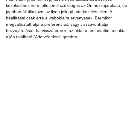
szoros és meghitt volt a kapcsolatuk.
A
kezeléséhez nem feltétlenül szükséges az Ön hozzájárulása, de
Kékvillogó legfrissebb híreit ide kattintva éred el!
jogában áll tiltakozni az ilyen jellegű adatkezelés ellen. A
A Facebookon már 341 ezernél is többen
beállításai csak erre a weboldalra érvényesek. Bármikor
megváltoztathatja a preferenciáit, vagy visszavonhatja
követnek minket.
hozzájárulását, ha visszatér erre az oldalra, és rákattint az oldal
alján található "Adatvédelem" gombra.