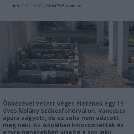
Írta:
KÉKVILLOGÓ
|
2024.07.06. szombat
Önkezével vetett véget életének egy 15
éves kislány Székesfehérváron. Vanessza
apára vágyott, de ez soha nem adatott
meg neki. Az iskolában kiközösítették és
egyre nehezebben viselte a sok lelki