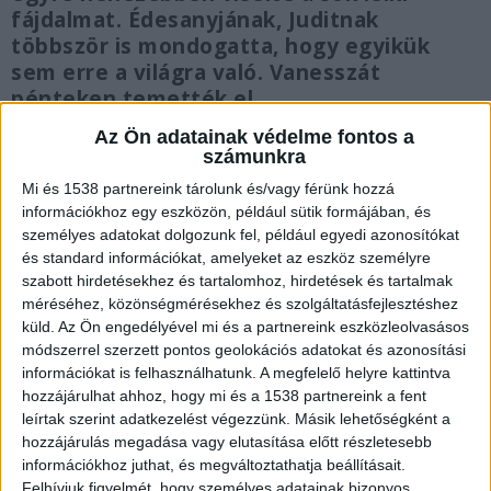
fájdalmat. Édesanyjának, Juditnak
többször is mondogatta, hogy egyikük
sem erre a világra való. Vanesszát
pénteken temették el.
Az Ön adatainak védelme fontos a
számunkra
Mi és 1538 partnereink tárolunk és/vagy férünk hozzá
információkhoz egy eszközön, például sütik formájában, és
Nem ismerte az apját
személyes adatokat dolgozunk fel, például egyedi azonosítókat
és standard információkat, amelyeket az eszköz személyre
Vanessza édesapja akkor hagyta el a lány
szabott hirdetésekhez és tartalomhoz, hirdetések és tartalmak
édesanyját, amikor Judit öthónapos terhes volt.
méréséhez, közönségmérésekhez és szolgáltatásfejlesztéshez
Így a lány sosem ismerhette meg vér szerinti
küld.
Az Ön engedélyével mi és a partnereink eszközleolvasásos
módszerrel szerzett pontos geolokációs adatokat és azonosítási
apját, pedig sosem vágyott jobban semmire,
információkat is felhasználhatunk. A megfelelő helyre kattintva
mint egy szerető édesapára. A 44 éves édesanya
hozzájárulhat ahhoz, hogy mi és a 1538 partnereink a fent
leírtak szerint adatkezelést végezzünk. Másik lehetőségként a
és 15 éves gyermeke csak egymásra számíthatott
hozzájárulás megadása vagy elutasítása előtt részletesebb
az életben, ennek köszönhetően pedig igen
információkhoz juthat, és megváltoztathatja beállításait.
Felhívjuk figyelmét, hogy személyes adatainak bizonyos