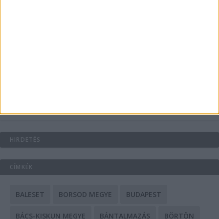
Energiát függetlenül: szigetüzemű megoldások
A csőbúvár szivattyúk: mit kell tudni róluk?
Mit tudnak a keleti e-bike-ok?
HIRDETÉS
CÍMKÉK
BALESET
BORSOD MEGYE
BUDAPEST
BÁCS-KISKUN MEGYE
BÁNTALMAZÁS
BÖRTÖN