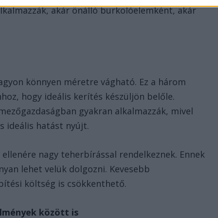
 alkalmazzák, akár önálló burkolóelemként, akár
 nagyon könnyen méretre vágható. Ez a három
oz, hogy ideális kerítés készüljön belőle.
a mezőgazdaságban gyakran alkalmazzák, mivel
s ideális hatást nyújt.
k ellenére nagy teherbírással rendelkeznek. Ennek
nyan lehet velük dolgozni. Kevesebb
pítési költség is csökkenthető.
lmények között is