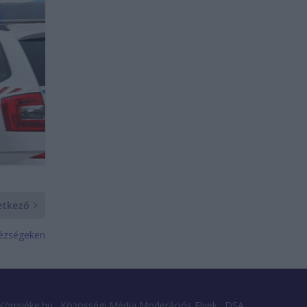
etkező
hézségeken
Környéke.hu
Közösségi Média Moderációs Elvek
DSA