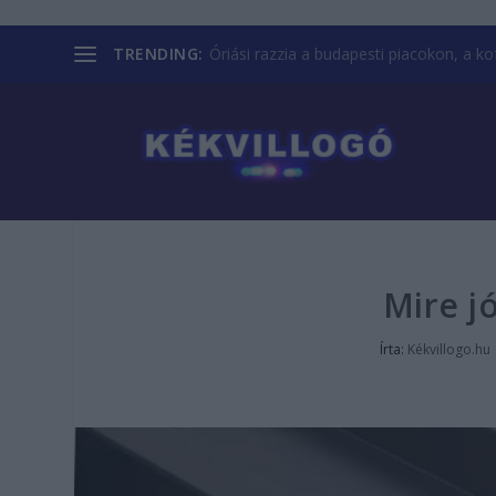
TRENDING:
Óriási razzia a budapesti piacokon, a kofá
Mire j
Írta:
Kékvillogo.hu