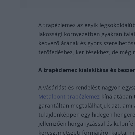
A trapézlemez az egyik legsokoldalú
lakossági környezetben gyakran talál
kedvező árának és gyors szerelhető
tetőfedéshez, kerítésekhez, de még m
A trapézlemez kialakítása és besze
A vásárlást és rendelést nagyon egys
Metalpont trapézlemez
kínálatában t
garantáltan megtalálhatjuk azt, ami a
tulajdonképpen egy hidegen hengerelt
jellemzően horganyzással és különféle
keresztmetszeti formájáról kapta, miv