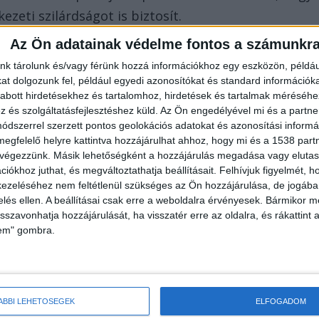
ezeti szilárdságot is biztosít.
Az Ön adatainak védelme fontos a számunkr
lliméter között mozog. A profilmagasság és a bordá
nk tárolunk és/vagy férünk hozzá információkhoz egy eszközön, példáu
lyen célra lehet felhasználni az adott típust.
t dolgozunk fel, például egyedi azonosítókat és standard információk
abott hirdetésekhez és tartalomhoz, hirdetések és tartalmak méréséhe
inél magasabb a profil, annál nagyobb a
és szolgáltatásfejlesztéshez küld.
Az Ön engedélyével mi és a partne
e formában és helyzetben alkalmazható. A
dszerrel szerzett pontos geolokációs adatokat és azonosítási informác
megfelelő helyre kattintva hozzájárulhat ahhoz, hogy mi és a 1538 partne
közé tartozik a tetőfedés.
 végezzünk. Másik lehetőségként a hozzájárulás megadása vagy elutasí
iókhoz juthat, és megváltoztathatja beállításait.
Felhívjuk figyelmét, 
nyos cserépnek, a pala- vagy bitumenes tetőknek.
ezeléséhez nem feltétlenül szükséges az Ön hozzájárulása, de jogában 
zelés ellen. A beállításai csak erre a weboldalra érvényesek. Bármikor m
égis nagy teherbírással rendelkezik, így
isszavonhatja hozzájárulását, ha visszatér erre az oldalra, és rákattint a
okok, mezőgazdasági épületek, garázsok,
lem" gombra.
 családi házak tetőinek borítására is.
szintén az egyre népszerűbb felhasználási területe a
ÁBBI LEHETŐSÉGEK
ELFOGADOM
mezőgazdasági létesítményeknél, de akár modern