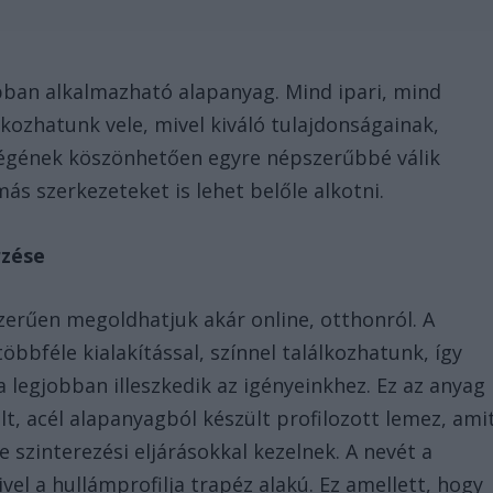
bban alkalmazható alapanyag. Mind ipari, mind
kozhatunk vele, mivel kiváló tulajdonságainak,
ségének köszönhetően egyre népszerűbbé válik
ás szerkezeteket is lehet belőle alkotni.
rzése
zerűen megoldhatjuk akár online, otthonról. A
öbbféle kialakítással, színnel találkozhatunk, így
 legjobban illeszkedik az igényeinkhez. Ez az anyag
, acél alapanyagból készült profilozott lemez, ami
 szinterezési eljárásokkal kezelnek. A nevét a
el a hullámprofilja trapéz alakú. Ez amellett, hogy