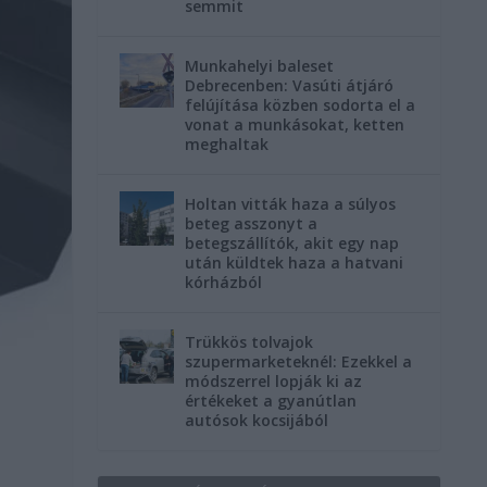
semmit
Munkahelyi baleset
Debrecenben: Vasúti átjáró
felújítása közben sodorta el a
vonat a munkásokat, ketten
meghaltak
Holtan vitták haza a súlyos
beteg asszonyt a
betegszállítók, akit egy nap
után küldtek haza a hatvani
kórházból
Trükkös tolvajok
szupermarketeknél: Ezekkel a
módszerrel lopják ki az
értékeket a gyanútlan
autósok kocsijából