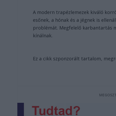
A modern trapézlemezek kiváló korró
esőnek, a hónak és a jégnek is ellenál
problémát. Megfelelő karbantartás m
kínálnak.
Ez a cikk szponzorált tartalom, meg
MEGOSZT