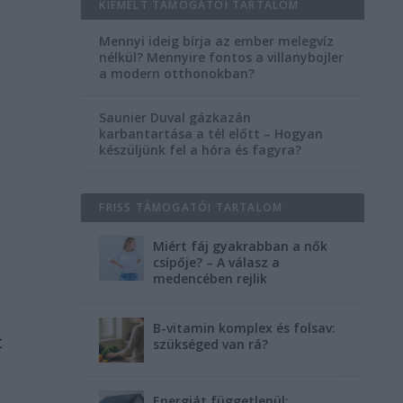
KIEMELT TÁMOGATÓI TARTALOM
Mennyi ideig bírja az ember melegvíz
nélkül? Mennyire fontos a villanybojler
a modern otthonokban?
Saunier Duval gázkazán
karbantartása a tél előtt – Hogyan
készüljünk fel a hóra és fagyra?
FRISS TÁMOGATÓI TARTALOM
Miért fáj gyakrabban a nők
csípője? – A válasz a
medencében rejlik
B-vitamin komplex és folsav:
t
szükséged van rá?
Energiát függetlenül: