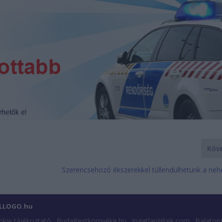
Köv
Szerencsehozó ékszerekkel túllendülhetünk a ne
ILLOGO.hu
kie tájékoztató
BudaPestkörnyéke.hu
IngatlanHírek.com
Balaton