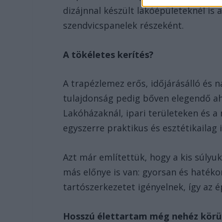
dizájnnal készült lakóépületeknél is
szendvicspanelek részeként.
A tökéletes kerítés?
A trapézlemez erős, időjárásálló és
tulajdonság pedig bőven elegendő ahh
Lakóházaknál, ipari területeken és 
egyszerre praktikus és esztétikailag i
Azt már említettük, hogy a kis súlyu
más előnye is van: gyorsan és hatéko
tartószerkezetet igényelnek, így az é
Hosszú élettartam még nehéz körü