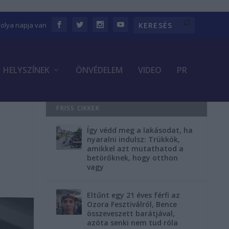
bolya napja van
HELYSZÍNEK
ÖNVÉDELEM
VIDEO
PR
FRISS CIKKEK
Így védd meg a lakásodat, ha
nyaralni indulsz: Trükkök,
amikkel azt mutathatod a
betörőknek, hogy otthon
vagy
Eltűnt egy 21 éves férfi az
Ozora Fesztiválról, Bence
összeveszett barátjával,
azóta senki nem tud róla