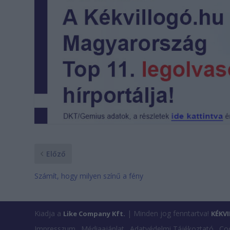
Előző
Számít, hogy milyen színű a fény
Kiadja a
| Minden jog fenntartva!
Like Company Kft.
KÉKV
Impresszum
Médiaajánlat
Adatvédelmi Tájékoztató
Coo