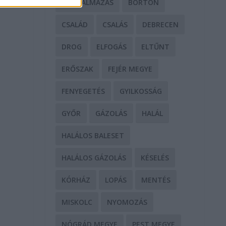
BÁNTALMAZÁS
BÖRTÖN
CSALÁD
CSALÁS
DEBRECEN
DROG
ELFOGÁS
ELTŰNT
ERŐSZAK
FEJÉR MEGYE
FENYEGETÉS
GYILKOSSÁG
GYŐR
GÁZOLÁS
HALÁL
HALÁLOS BALESET
HALÁLOS GÁZOLÁS
KÉSELÉS
KÓRHÁZ
LOPÁS
MENTÉS
MISKOLC
NYOMOZÁS
NÓGRÁD MEGYE
PEST MEGYE