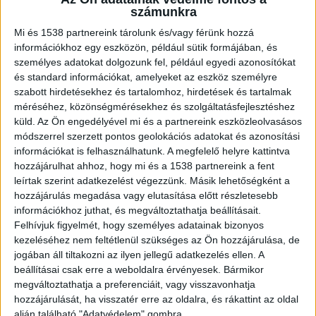
biztonságos használata és szabályozása.
számunkra
Mi és 1538 partnereink tárolunk és/vagy férünk hozzá
Új szabályozások jelentek meg
információkhoz egy eszközön, például sütik formájában, és
személyes adatokat dolgozunk fel, például egyedi azonosítókat
és standard információkat, amelyeket az eszköz személyre
Az
Apraemio példáján
keresztül megérthetjük,
szabott hirdetésekhez és tartalomhoz, hirdetések és tartalmak
méréséhez, közönségmérésekhez és szolgáltatásfejlesztéshez
mégis milyen változásokkal állunk szemben. Az
küld.
Az Ön engedélyével mi és a partnereink eszközleolvasásos
EU új szabályozása, a MiCA (Markets in Crypto-
módszerrel szerzett pontos geolokációs adatokat és azonosítási
Assets) az olyan kihívásokat veszi célba, hogy a
információkat is felhasználhatunk. A megfelelő helyre kattintva
hozzájárulhat ahhoz, hogy mi és a 1538 partnereink a fent
digitális eszközök még átláthatóbban
leírtak szerint adatkezelést végezzünk. Másik lehetőségként a
működhessenek Európában. Természetesen az
hozzájárulás megadása vagy elutasítása előtt részletesebb
információkhoz juthat, és megváltoztathatja beállításait.
már egy külön kihívás a projektek számára, hogy
Felhívjuk figyelmét, hogy személyes adatainak bizonyos
hogyan tudnak megfelelni az új előírásoknak. Az
kezeléséhez nem feltétlenül szükséges az Ön hozzájárulása, de
jogában áll tiltakozni az ilyen jellegű adatkezelés ellen. A
APRA token például teljes mértékben eleget tesz
beállításai csak erre a weboldalra érvényesek. Bármikor
ezeknek a szabályoknak, ezzel pedig hosszú
megváltoztathatja a preferenciáit, vagy visszavonhatja
távon is biztosítja a felhasználók védelmét.
hozzájárulását, ha visszatér erre az oldalra, és rákattint az oldal
alján található "Adatvédelem" gombra.