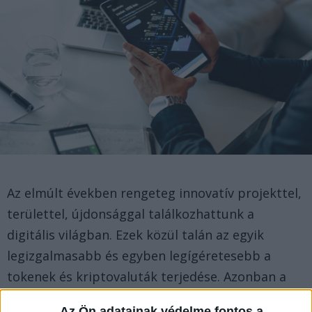
Az elmúlt években rengeteg innovatív projekttel,
területtel, újdonsággal találkozhattunk a
digitális világban. Ezek közül talán az egyik
legizgalmasabb és egyben legígéretesebb a
tokenek és kriptovaluták terjedése. Azonban a
jogalkotók számára komoly kihívást jelent ezek
Az Ön adatainak védelme fontos a