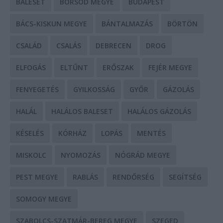
BALESET
BORSOD MEGYE
BUDAPEST
BÁCS-KISKUN MEGYE
BÁNTALMAZÁS
BÖRTÖN
CSALÁD
CSALÁS
DEBRECEN
DROG
ELFOGÁS
ELTŰNT
ERŐSZAK
FEJÉR MEGYE
FENYEGETÉS
GYILKOSSÁG
GYŐR
GÁZOLÁS
HALÁL
HALÁLOS BALESET
HALÁLOS GÁZOLÁS
KÉSELÉS
KÓRHÁZ
LOPÁS
MENTÉS
MISKOLC
NYOMOZÁS
NÓGRÁD MEGYE
PEST MEGYE
RABLÁS
RENDŐRSÉG
SEGÍTSÉG
SOMOGY MEGYE
SZABOLCS-SZATMÁR-BEREG MEGYE
SZEGED