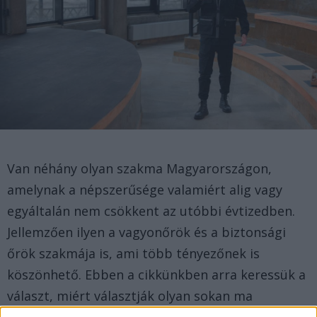
Van néhány olyan szakma Magyarországon,
amelynak a népszerűsége valamiért alig vagy
egyáltalán nem csökkent az utóbbi évtizedben.
Jellemzően ilyen a vagyonőrök és a biztonsági
őrök szakmája is, ami több tényezőnek is
köszönhető. Ebben a cikkünkben arra keressük a
választ, miért választják olyan sokan ma