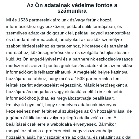
hazánkban ezeket a szakmákat.
Az Ön adatainak védelme fontos a
számunkra
Ha az őrzés-védelem területén szeretnénk
Mi és 1538 partnereink tárolunk és/vagy férünk hozzá
elhelyezkedni, érdemes minél pontosabb
információkhoz egy eszközön, például sütik formájában, és
személyes adatokat dolgozunk fel, például egyedi azonosítókat
keresőszavakat használni az állások kereséséhez
és standard információkat, amelyeket az eszköz személyre
a hirdetőportálokon. A kecskemetallas.hu oldalon
szabott hirdetésekhez és tartalomhoz, hirdetések és tartalmak
méréséhez, közönségmérésekhez és szolgáltatásfejlesztéshez
például sok releváns találatot kaphatunk a
küld.
Az Ön engedélyével mi és a partnereink eszközleolvasásos
kecskeméti biztonsági őr munkalehetőségek
módszerrel szerzett pontos geolokációs adatokat és azonosítási
információkat is felhasználhatunk. A megfelelő helyre kattintva
kifejezésekre, érdemes hát pontosan rákeresni
hozzájárulhat ahhoz, hogy mi és a 1538 partnereink a fent
arra, ami számunkra érdekes lehet.
leírtak szerint adatkezelést végezzünk. Másik lehetőségként a
hozzájárulás megadása vagy elutasítása előtt részletesebb
információkhoz juthat, és megváltoztathatja beállításait.
Mi a népszerűség oka?
Felhívjuk figyelmét, hogy személyes adatainak bizonyos
kezeléséhez nem feltétlenül szükséges az Ön hozzájárulása, de
jogában áll tiltakozni az ilyen jellegű adatkezelés ellen. A
A biztonsági őrök iránti kereslet folyamatosan
beállításai csak erre a weboldalra érvényesek. Bármikor
növekszik, ugyanis a kis- és nagyvállalatok
megváltoztathatja a preferenciáit, vagy visszavonhatja
hozzájárulását, ha visszatér erre az oldalra, és rákattint az oldal
épületei, a közintézmények, a