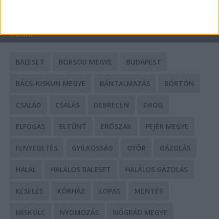
HIRDETÉS
CÍMKÉK
BALESET
BORSOD MEGYE
BUDAPEST
BÁCS-KISKUN MEGYE
BÁNTALMAZÁS
BÖRTÖN
CSALÁD
CSALÁS
DEBRECEN
DROG
ELFOGÁS
ELTŰNT
ERŐSZAK
FEJÉR MEGYE
FENYEGETÉS
GYILKOSSÁG
GYŐR
GÁZOLÁS
HALÁL
HALÁLOS BALESET
HALÁLOS GÁZOLÁS
KÉSELÉS
KÓRHÁZ
LOPÁS
MENTÉS
MISKOLC
NYOMOZÁS
NÓGRÁD MEGYE