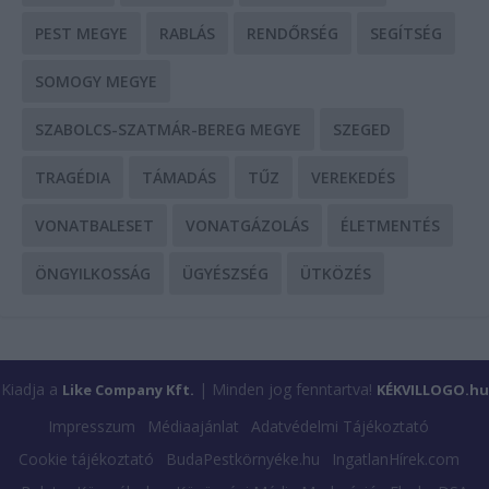
PEST MEGYE
RABLÁS
RENDŐRSÉG
SEGÍTSÉG
SOMOGY MEGYE
SZABOLCS-SZATMÁR-BEREG MEGYE
SZEGED
TRAGÉDIA
TÁMADÁS
TŰZ
VEREKEDÉS
VONATBALESET
VONATGÁZOLÁS
ÉLETMENTÉS
ÖNGYILKOSSÁG
ÜGYÉSZSÉG
ÜTKÖZÉS
Kiadja a
| Minden jog fenntartva!
Like Company Kft.
KÉKVILLOGO.hu
Impresszum
Médiaajánlat
Adatvédelmi Tájékoztató
Cookie tájékoztató
BudaPestkörnyéke.hu
IngatlanHírek.com