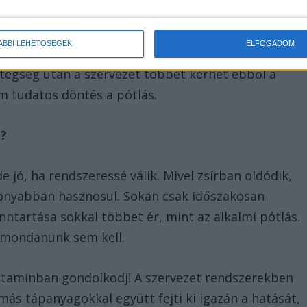
ényvédőt.
ÁBBI LEHETŐSÉGEK
ELFOGADOM
 igény: fokozott terhelés, stresszes időszak,
tegség után a szervezet többet kérhet ebből a
m tudatos döntés a pótlás.
a?
 jó, ha rendszeressé válik. Mivel zsírban oldódik,
konyabban hasznosul. Sokan csak időszakosan
enntartása sokkal többet ér, mint az alkalmi pótlás.
t mondanunk sem kell.
 vitaminban gondolkodj! A szervezet rendszerekben
ás tápanyagokkal együtt fejti ki igazán a hatását,