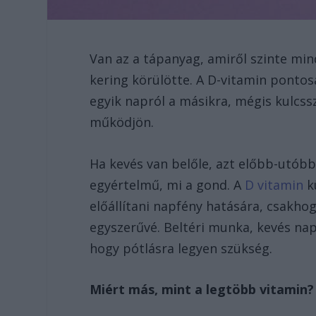
Van az a tápanyag, amiről szinte min
kering körülötte. A D-vitamin ponto
egyik napról a másikra, mégis kulcss
működjön.
Ha kevés van belőle, azt előbb-utób
egyértelmű, mi a gond. A
D vitamin
k
előállítani napfény hatására, csakho
egyszerűvé. Beltéri munka, kevés nap
hogy pótlásra legyen szükség.
Miért más, mint a legtöbb vitamin?