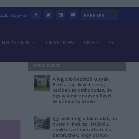
Lszló napja van
HELYSZÍNEK
ÖNVÉDELEM
VIDEO
PR
FRISS CIKKEK
A legjobb házőrző kutyák:
Ezek a fajták védik meg
valóban az otthonodat, de
egy valamire nagyon figyelj
velük kapcsolatban
Így védd meg a lakásodat, ha
nyaralni indulsz: Trükkök,
amikkel azt mutathatod a
betörőknek, hogy otthon