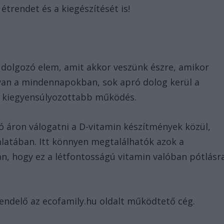
étrendet és a kiegészítését is!
 dolgozó elem, amit akkor veszünk észre, amikor
 van a mindennapokban, sok apró dolog kerül a
t, kiegyensúlyozottabb működés.
ó áron válogatni a D-vitamin készítmények közül,
álatában. Itt könnyen megtalálhatók azok a
, hogy ez a létfontosságú vitamin valóban pótlásr
endelő az ecofamily.hu oldalt működtető cég.