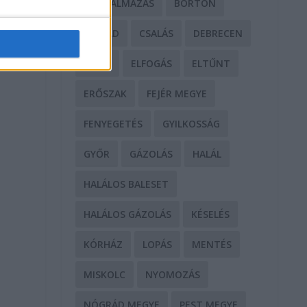
BÁNTALMAZÁS
BÖRTÖN
CSALÁD
CSALÁS
DEBRECEN
DROG
ELFOGÁS
ELTŰNT
ERŐSZAK
FEJÉR MEGYE
FENYEGETÉS
GYILKOSSÁG
GYŐR
GÁZOLÁS
HALÁL
HALÁLOS BALESET
HALÁLOS GÁZOLÁS
KÉSELÉS
KÓRHÁZ
LOPÁS
MENTÉS
MISKOLC
NYOMOZÁS
NÓGRÁD MEGYE
PEST MEGYE