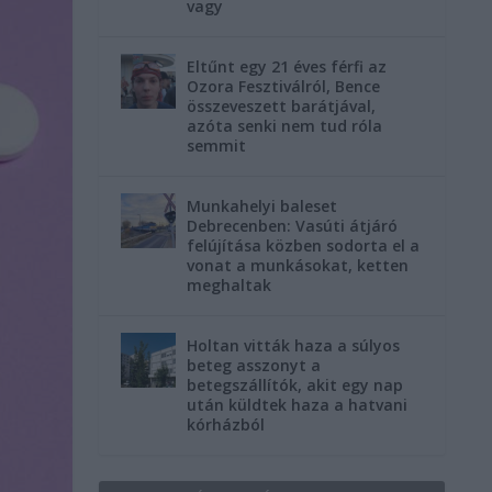
vagy
Eltűnt egy 21 éves férfi az
Ozora Fesztiválról, Bence
összeveszett barátjával,
azóta senki nem tud róla
semmit
Munkahelyi baleset
Debrecenben: Vasúti átjáró
felújítása közben sodorta el a
vonat a munkásokat, ketten
meghaltak
Holtan vitták haza a súlyos
beteg asszonyt a
betegszállítók, akit egy nap
után küldtek haza a hatvani
kórházból