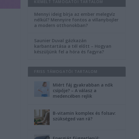
KIEMELT TÁMOGATÓI TARTALOM
Mennyi ideig bírja az ember melegvíz
nélkül? Mennyire fontos a villanybojler
a modern otthonokban?
Saunier Duval gázkazán
karbantartása a tél előtt – Hogyan
készüljünk fel a hóra és fagyra?
FRISS TÁMOGATÓI TARTALOM
s
Miért fáj gyakrabban a nők
csípője? – A válasz a
medencében rejlik
B-vitamin komplex és folsav:
szükséged van rá?
Energiát függetlenül: