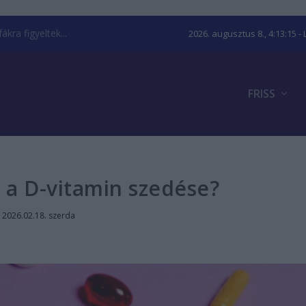
kra figyeltek...
2026. augusztus 8., 4:13:15
- 
FRISS
 a D-vitamin szedése?
|
2026.02.18. szerda