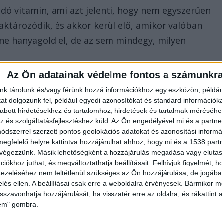
dó vitamin, ami azt jelenti, hogy nem egyszerűen
raktározódik, és akkor kerül elő, amikor valóban
y ne hanyagold el, de az sem mindegy, milyen
.
Az Ön adatainak védelme fontos a számunkr
 jó a csontoknak. Hatással van az immunrendszer
nk tárolunk és/vagy férünk hozzá információkhoz egy eszközön, példáu
zerre, sőt még a közérzetre is. Nem véletlen, hogy
t dolgozunk fel, például egyedi azonosítókat és standard információk
abott hirdetésekhez és tartalomhoz, hirdetések és tartalmak méréséhe
e fáradtsággal, levertséggel, vagy azzal az érzéssel,
és szolgáltatásfejlesztéshez küld.
Az Ön engedélyével mi és a partne
án lendületesen.
dszerrel szerzett pontos geolokációs adatokat és azonosítási informác
megfelelő helyre kattintva hozzájárulhat ahhoz, hogy mi és a 1538 partne
 végezzünk. Másik lehetőségként a hozzájárulás megadása vagy elutasí
á?
iókhoz juthat, és megváltoztathatja beállításait.
Felhívjuk figyelmét, 
ezeléséhez nem feltétlenül szükséges az Ön hozzájárulása, de jogában 
zelés ellen. A beállításai csak erre a weboldalra érvényesek. Bármikor m
sökken a természetes D-vitamin-termelés. Ilyenkor a
isszavonhatja hozzájárulását, ha visszatér erre az oldalra, és rákattint a
ltünk a szabadban, és a bőrünk is kevesebb
lem" gombra.
 az ideális szint, főleg, ha sok a zárt térben töltöt