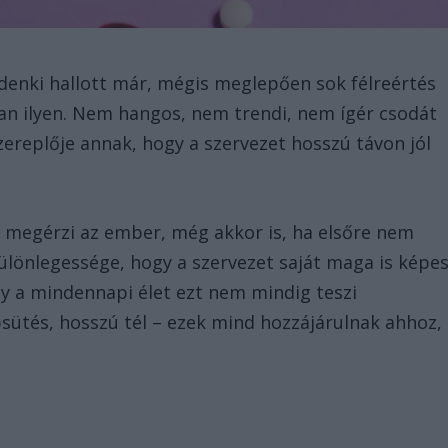
denki hallott már, mégis meglepően sok félreértés
san ilyen. Nem hangos, nem trendi, nem ígér csodát
zereplője annak, hogy a szervezet hosszú távon jól
b megérzi az ember, még akkor is, ha elsőre nem
ülönlegessége, hogy a szervezet saját maga is képe
gy a mindennapi élet ezt nem mindig teszi
sütés, hosszú tél – ezek mind hozzájárulnak ahhoz,