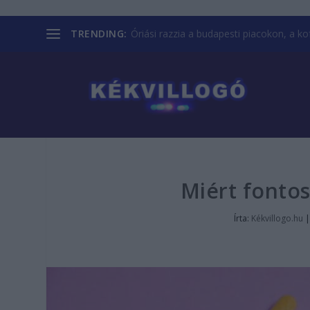
TRENDING:
Óriási razzia a budapesti piacokon, a kofá
Miért fontos
Írta:
Kékvillogo.hu