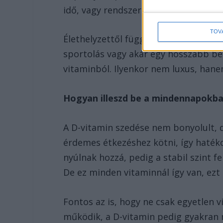
idő, vagy rendszeresen használunk f
TOV
Élethelyzettől függően is megnőhet az
sportolás vagy akár egy hosszabb be
vitaminból. Ilyenkor nem luxus, hane
Hogyan illeszd be a mindennapokb
A D-vitamin szedése nem bonyolult, de
érdemes étkezéshez kötni, így haté
nyúlnak hozzá, pedig a stabil szint f
De ez minden vitaminnál így van, ez
Fontos az is, hogy ne csak egyetlen
működik, a D-vitamin pedig gyakran m