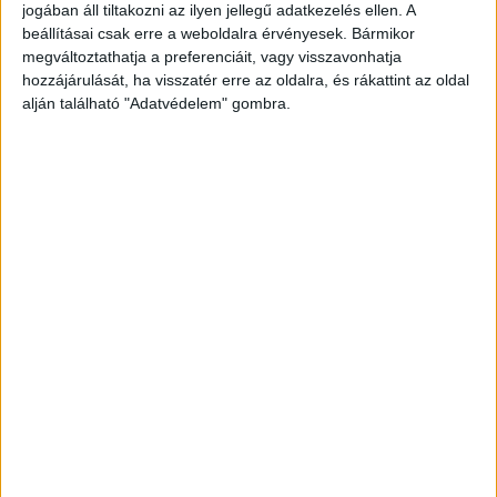
Jelentős késések voltak hétfőn a szentendrei
jogában áll tiltakozni az ilyen jellegű adatkezelés ellen. A
beállításai csak erre a weboldalra érvényesek. Bármikor
HÉV-vonalon. Néhány ittas férfi randalírozni
megváltoztathatja a preferenciáit, vagy visszavonhatja
kezdett, zaklatta az utasokat. A szerelvényen
hozzájárulását, ha visszatér erre az oldalra, és rákattint az oldal
szolgálatot teljesítő ellenőr közbelépett. Kérte az
alján található "Adatvédelem" gombra.
ittas utasok jegyét, ők azonban ütéssel
válaszoltak. Ezt írta az esetről másnap a kalauz
az egyik szentendrei közösségi oldalon: