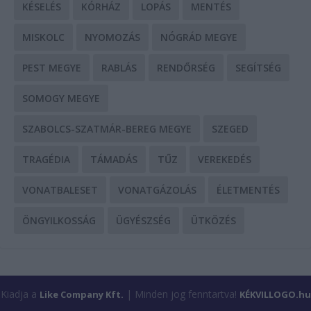
KÉSELÉS
KÓRHÁZ
LOPÁS
MENTÉS
MISKOLC
NYOMOZÁS
NÓGRÁD MEGYE
PEST MEGYE
RABLÁS
RENDŐRSÉG
SEGÍTSÉG
SOMOGY MEGYE
SZABOLCS-SZATMÁR-BEREG MEGYE
SZEGED
TRAGÉDIA
TÁMADÁS
TŰZ
VEREKEDÉS
VONATBALESET
VONATGÁZOLÁS
ÉLETMENTÉS
ÖNGYILKOSSÁG
ÜGYÉSZSÉG
ÜTKÖZÉS
Kiadja a
| Minden jog fenntartva!
Like Company Kft.
KÉKVILLOGO.hu