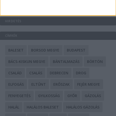
HIRDETÉS
CÍMKÉK
BALESET
BORSOD MEGYE
BUDAPEST
BÁCS-KISKUN MEGYE
BÁNTALMAZÁS
BÖRTÖN
CSALÁD
CSALÁS
DEBRECEN
DROG
ELFOGÁS
ELTŰNT
ERŐSZAK
FEJÉR MEGYE
FENYEGETÉS
GYILKOSSÁG
GYŐR
GÁZOLÁS
HALÁL
HALÁLOS BALESET
HALÁLOS GÁZOLÁS