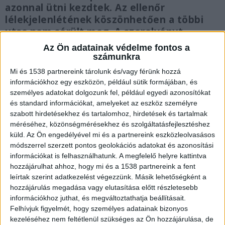
azonnal ütni kezdtek. Az ellenőr
lélekjelenlétének köszönhetően a többi
utas nem sérült meg. A szerelvényt
leállították, kihívták a rendőrséget. A HÉV-
Az Ön adatainak védelme fontos a
szerelvényeken a közbiztonság drámai, az
számunkra
Orbán-kormány az elmúlt 16 évben
Mi és 1538 partnereink tárolunk és/vagy férünk hozzá
lényegében semmit sem tett azért, hogy a
információkhoz egy eszközön, például sütik formájában, és
gyerekek és a felnőttek biztonságos HÉV-
személyes adatokat dolgozunk fel, például egyedi azonosítókat
szerelvényeken utazzanak. Nincsenek
és standard információkat, amelyeket az eszköz személyre
szabott hirdetésekhez és tartalomhoz, hirdetések és tartalmak
kamerák a vonatokon, nincsenek
méréséhez, közönségmérésekhez és szolgáltatásfejlesztéshez
biztonsági őrök, magukra hagyták az
küld.
Az Ön engedélyével mi és a partnereink eszközleolvasásos
utasokat, akik legfeljebb egy-egy bátor
módszerrel szerzett pontos geolokációs adatokat és azonosítási
kalauzban bízhatnak.
információkat is felhasználhatunk. A megfelelő helyre kattintva
hozzájárulhat ahhoz, hogy mi és a 1538 partnereink a fent
leírtak szerint adatkezelést végezzünk. Másik lehetőségként a
hozzájárulás megadása vagy elutasítása előtt részletesebb
információkhoz juthat, és megváltoztathatja beállításait.
Randalírozás a HÉV-en
Felhívjuk figyelmét, hogy személyes adatainak bizonyos
kezeléséhez nem feltétlenül szükséges az Ön hozzájárulása, de